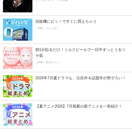
自販機にピッ！ですぐに買えちゃう
（PR）ジハンピ
朝1分貼るだけ！ミルクピールで一日中ずっとうるツ
ヤ肌
（PR）サボリーノ
2026年7月夏ドラマも、注目作＆話題作が勢ぞろい！
【夏アニメ2026】7月期夏の新アニメを一挙紹介！