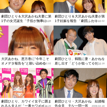
劇団ひとり＆大沢あかね夫妻に第
劇団ひとり＆大沢あかね夫妻が第
1子の女児誕生「子役が無事に...
1子妊娠を報告 「劇団ふたり...
2010.09.08
2010.03.02
大沢あかね、恵方巻に“今年こそ
劇団ひとり、鶴瓶に妻・あかねを
オメデタ報告を”と願い込める
差し出す「どうか狙ってくだ...
2010.02.02
2009.10.18
劇団ひとり、カワイイ女子に囲ま
劇団ひとり・大沢あかね 結婚報
れるも夫人が「一番カワイイ...
告会見 主な一問一答
2009.08.20
2009.02.18