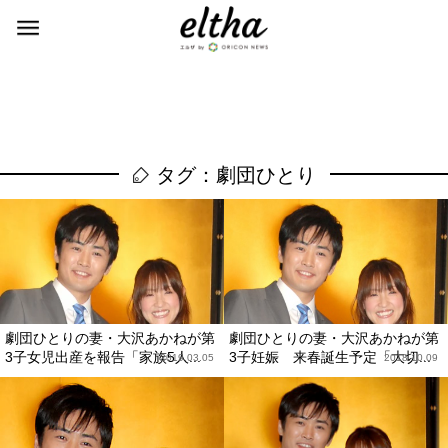
タグ：劇団ひとり
劇団ひとりの妻・大沢あかねが第
劇団ひとりの妻・大沢あかねが第
3子女児出産を報告「家族5人...
3子妊娠 来春誕生予定「大切...
2019.03.05
2018.10.09