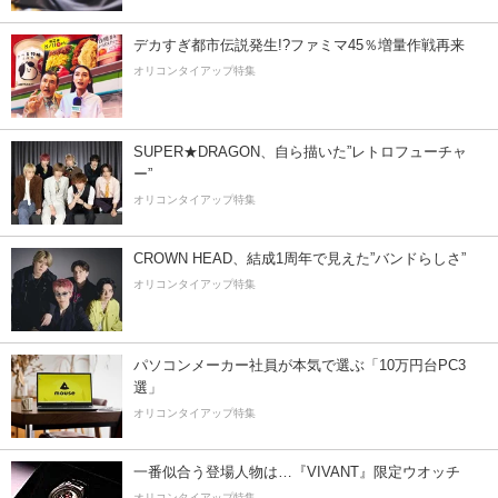
デカすぎ都市伝説発生!?ファミマ45％増量作戦再来
オリコンタイアップ特集
SUPER★DRAGON、自ら描いた”レトロフューチャ
ー”
オリコンタイアップ特集
CROWN HEAD、結成1周年で見えた”バンドらしさ”
オリコンタイアップ特集
パソコンメーカー社員が本気で選ぶ「10万円台PC3
選」
オリコンタイアップ特集
一番似合う登場人物は…『VIVANT』限定ウオッチ
オリコンタイアップ特集