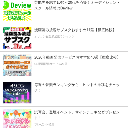
芸能界を志す10代～20代を応援！オーディション・
スクール情報はDeview
漫画読み放題サブスクおすすめ11選【徹底比較】
オリコン顧客満足度ランキング
2026年動画配信サービスおすすめ40選【徹底比較】
CS動画配信サービス20選
毎週の音楽ランキングから、ヒットの推移をチェッ
ク！
試写会、登壇イベント、サインチェキなどプレゼン
ト！
プレゼント特集