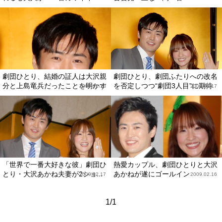
劇団ひとり、結婚の証人は大沢親
劇団ひとり、劇団ふたりへの改名
分と上島竜兵だったことを明かす
を否定しつつ“劇団3人目”に期待
2009.02.18
2009.02.17
「世界で一番大好きな彼」劇団ひ
熱愛カップル、劇団ひとりと大沢
とり・大沢あかね夫妻が2ショ...
あかねが遂にゴールイン
2009.02.17
2009.02.16
1/1