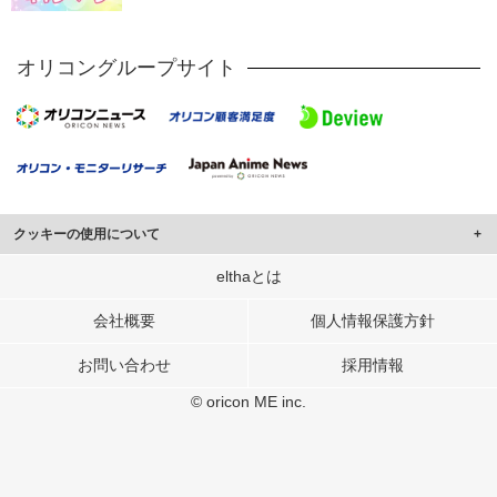
オリコングループサイト
クッキーの使用について
このサイトでは Cookie を使用して、ユーザーに合わせたコンテンツや広告の
elthaとは
表示、ソーシャル メディア機能の提供、広告の表示回数やクリック数の測定を
行っています。
会社概要
個人情報保護方針
また、ユーザーによるサイトの利用状況についても情報を収集し、ソーシャル
お問い合わせ
採用情報
メディアや広告配信、データ解析の各パートナーに提供しています。
各パートナーは、この情報とユーザーが各パートナーに提供した他の情報や、
© oricon ME inc.
ユーザーが各パートナーのサービスを使用したときに収集した他の情報を組み
合わせて使用することがあります。