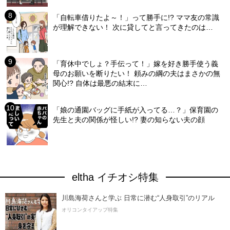
「自転車借りたよ～！」って勝手に!? ママ友の常識
が理解できない！ 次に貸してと言ってきたのは…
「育休中でしょ？手伝って！」嫁を好き勝手使う義
母のお願いを断りたい！ 頼みの綱の夫はまさかの無
関心!? 自体は最悪の結末に…
「娘の通園バッグに手紙が入ってる…？」保育園の
先生と夫の関係が怪しい!? 妻の知らない夫の顔
eltha イチオシ特集
川島海荷さんと学ぶ 日常に潜む“人身取引”のリアル
オリコンタイアップ特集