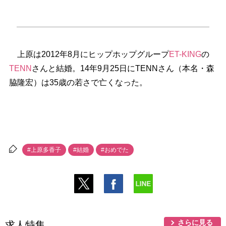
上原は2012年8月にヒップホップグループ
ET-KING
の
TENN
さんと結婚。14年9月25日にTENNさん（本名・森
脇隆宏）は35歳の若さで亡くなった。
#上原多香子
#結婚
#おめでた
さらに見る
求人特集