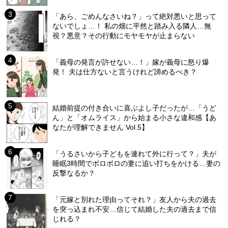
「あら、ごめんなさいね？」って絶対悪いと思って
ないでしょ…！ 私の畑に平然と踏み入る隣人…無
視？悪意？その行動にモヤモヤが止まらない
「義母の発言が許せない…！」嫁が義母に怒り爆
発！ 夫は仕方ないと言うけれど諦めるべき？
結婚前提の付き合いに喜ぶよし子だったが…「うど
ん」と「オムライス」から始まる小さな違和感【あ
なたが理解できません Vol.5】
「うるさいから子どもを連れて外に行って？」夫が
睡眠3時間でボロボロの妻に追い打ちをかける…妻の
反撃なるか？
「元嫁と別れた理由ってそれ？」友人から夫の過去
を突っ込まれ不安…信じて結婚した夫の過去まで信
じれる？