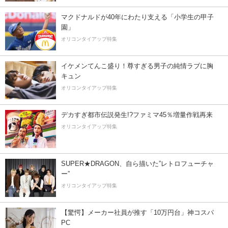
マクドナルドが40年にわたり支える「小学生の甲子
園」
オリコンタイアップ特集
イケメンてんこ盛り！尊すぎる男子の純情ラブに胸
キュン
オリコンタイアップ特集
デカすぎ都市伝説発生!?ファミマ45％増量作戦再来
オリコンタイアップ特集
SUPER★DRAGON、自ら描いた”レトロフューチャ
ー”
オリコンタイアップ特集
【驚愕】メーカー社員が推す「10万円台」神コスパ
PC