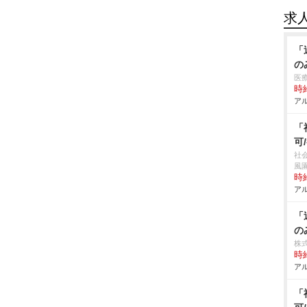
求
「
の
医
時給
アル
「
可
社
風
時給
アル
「
の
株
時給
アル
「