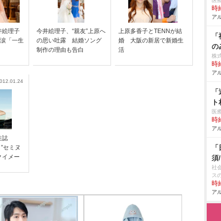
医
時給
アル
井絵理子
今井絵理子、“親友”上原へ
上原多香子とTENNが結
「
に涙「一生
の思い吐露 結婚ソング
婚 大阪の新居で新婚生
の
制作の理由も告白
活
株
時給
アル
012.01.24
「
ト
医
時給
アル
性誌
「
ラ”セミヌ
クイメー
須
社
ス
時給
アル