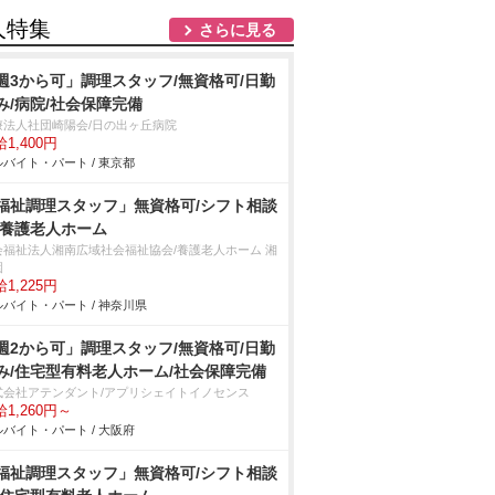
人特集
さらに見る
週3から可」調理スタッフ/無資格可/日勤
み/病院/社会保障完備
療法人社団崎陽会/日の出ヶ丘病院
1,400円
バイト・パート / 東京都
福祉調理スタッフ」無資格可/シフト相談
/養護老人ホーム
会福祉法人湘南広域社会福祉協会/養護老人ホーム 湘
園
1,225円
バイト・パート / 神奈川県
週2から可」調理スタッフ/無資格可/日勤
み/住宅型有料老人ホーム/社会保障完備
式会社アテンダント/アプリシェイトイノセンス
1,260円～
バイト・パート / 大阪府
福祉調理スタッフ」無資格可/シフト相談