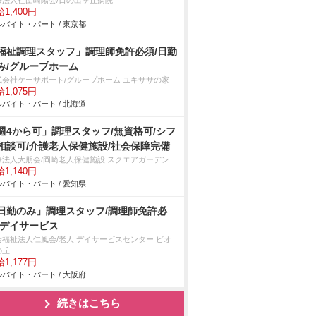
療法人社団崎陽会/日の出ヶ丘病院
1,400円
バイト・パート / 東京都
福祉調理スタッフ」調理師免許必須/日勤
み/グループホーム
式会社ケーサポート/グループホーム ユキササの家
1,075円
バイト・パート / 北海道
週4から可」調理スタッフ/無資格可/シフ
相談可/介護老人保健施設/社会保障完備
療法人大朋会/岡崎老人保健施設 スクエアガーデン
1,140円
バイト・パート / 愛知県
日勤のみ」調理スタッフ/調理師免許必
/デイサービス
会福祉法人仁風会/老人 デイサービスセンター ビオ
の丘
1,177円
バイト・パート / 大阪府
続きはこちら