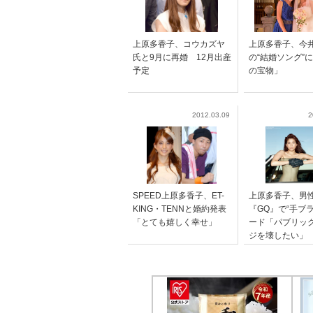
上原多香子、コウカズヤ
上原多香子、今
氏と9月に再婚 12月出産
の“結婚ソング”
予定
の宝物」
2012.03.09
2
SPEED上原多香子、ET-
上原多香子、男
KING・TENNと婚約発表
『GQ』で“手ブ
「とても嬉しく幸せ」
ード「パブリッ
ジを壊したい」