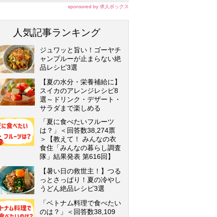
sponsored by 求人ボックス
人気記事ランキング
ジュワッと旨い！ゴーヤチ
ャンプルーが止まらない絶
品レシピ3選
【夏の水分・栄養補給に】
スイカのアレンジレシピ8
選～ドリンク・デザート・
サラダまで楽しめる
「夏に食べたいフルーツ
は？」＜回答数38,274票
＞【教えて！ みんなの衣
食住「みんなの暮らし調査
隊」結果発表 第616回】
【暑い日の救世主！】つる
っとさっぱり！夏の冷やし
うどん絶品レシピ3選
「ベトナム料理で食べたい
のは？」＜回答数38,109