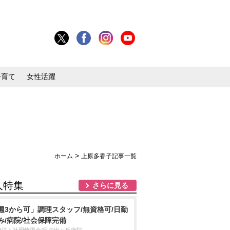
子育て
女性活躍
>
ホーム
上原多香子記事一覧
人特集
さらに見る
週3から可」調理スタッフ/無資格可/日勤
み/病院/社会保障完備