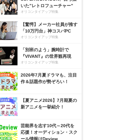
いた”レトロフューチャー”
オリコンタイアップ特集
【驚愕】メーカー社員が推す
「10万円台」神コスパPC
オリコンタイアップ特集
「別班のよう」腕時計で
『VIVANT』の世界観再現
オリコンタイアップ特集
2026年7月夏ドラマも、注目
作＆話題作が勢ぞろい！
【夏アニメ2026】7月期夏の
新アニメを一挙紹介！
芸能界を志す10代～20代を
応援！オーディション・スク
ール情報はDeview