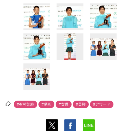
#有村架純
#動画
#女優
#美脚
#アワード