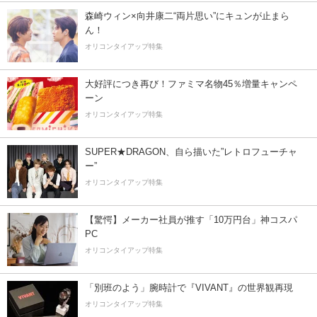
森崎ウィン×向井康二“両片思い”にキュンが止まら
ん！
オリコンタイアップ特集
大好評につき再び！ファミマ名物45％増量キャンペ
ーン
オリコンタイアップ特集
SUPER★DRAGON、自ら描いた”レトロフューチャ
ー”
オリコンタイアップ特集
【驚愕】メーカー社員が推す「10万円台」神コスパ
PC
オリコンタイアップ特集
「別班のよう」腕時計で『VIVANT』の世界観再現
オリコンタイアップ特集