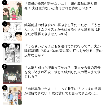
「義母の発言が許せない…！」嫁が義母に怒り爆
発！ 夫は仕方ないと言うけれど諦めるべき？
結婚前提の付き合いに喜ぶよし子だったが…「うど
ん」と「オムライス」から始まる小さな違和感【あ
なたが理解できません Vol.5】
「うるさいから子どもを連れて外に行って？」夫が
睡眠3時間でボロボロの妻に追い打ちをかける…妻の
反撃なるか？
「元嫁と別れた理由ってそれ？」友人から夫の過去
を突っ込まれ不安…信じて結婚した夫の過去まで信
じれる？
「自転車借りたよ～！」って勝手に!? ママ友の常識
が理解できない！ 次に貸してと言ってきたのは…