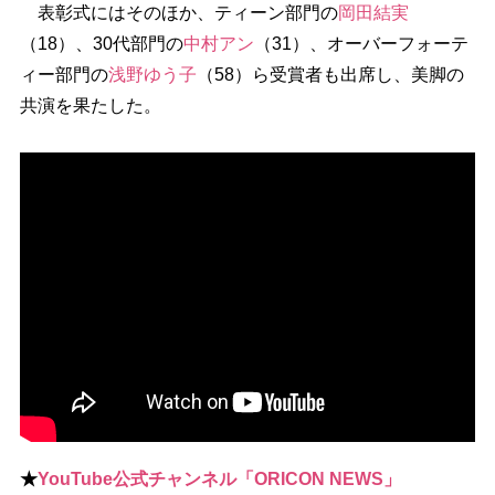
表彰式にはそのほか、ティーン部門の
岡田結実
（18）、30代部門の
中村アン
（31）、オーバーフォーテ
ィー部門の
浅野ゆう子
（58）ら受賞者も出席し、美脚の
共演を果たした。
★
YouTube公式チャンネル「ORICON NEWS」