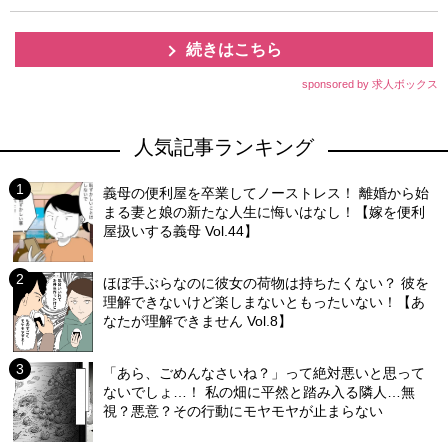
続きはこちら
sponsored by 求人ボックス
人気記事ランキング
義母の便利屋を卒業してノーストレス！ 離婚から始
まる妻と娘の新たな人生に悔いはなし！【嫁を便利
屋扱いする義母 Vol.44】
ほぼ手ぶらなのに彼女の荷物は持ちたくない？ 彼を
理解できないけど楽しまないともったいない！【あ
なたが理解できません Vol.8】
「あら、ごめんなさいね？」って絶対悪いと思って
ないでしょ…！ 私の畑に平然と踏み入る隣人…無
視？悪意？その行動にモヤモヤが止まらない