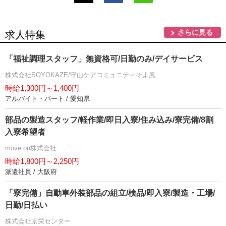
さらに見る
求人特集
「福祉調理スタッフ」無資格可/日勤のみ/デイサービス
株式会社SOYOKAZE/守山ケアコミュニティそよ風
時給1,300円～1,400円
アルバイト・パート / 愛知県
部品の製造スタッフ/軽作業/即日入寮/住み込み/寮完備/8割
入寮希望者
move on株式会社
時給1,800円～2,250円
派遣社員 / 大阪府
「寮完備」自動車外装部品の組立/検品/即入寮/製造・工場/
日勤/日払い
株式会社京栄センター