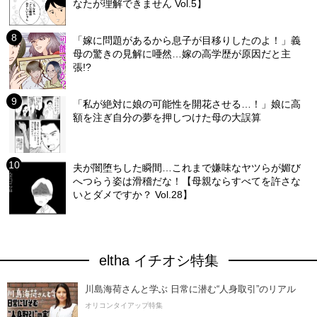
なたが理解できません Vol.5】
「嫁に問題があるから息子が目移りしたのよ！」義
母の驚きの見解に唖然…嫁の高学歴が原因だと主
張!?
「私が絶対に娘の可能性を開花させる…！」娘に高
額を注ぎ自分の夢を押しつけた母の大誤算
夫が闇堕ちした瞬間…これまで嫌味なヤツらが媚び
へつらう姿は滑稽だな！【母親ならすべてを許さな
いとダメですか？ Vol.28】
eltha イチオシ特集
川島海荷さんと学ぶ 日常に潜む“人身取引”のリアル
オリコンタイアップ特集