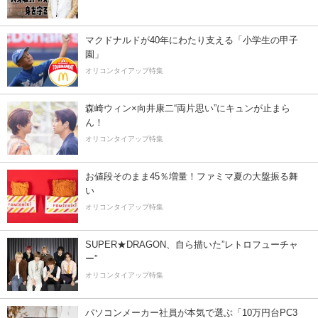
マクドナルドが40年にわたり支える「小学生の甲子
園」
オリコンタイアップ特集
森崎ウィン×向井康二“両片思い”にキュンが止まら
ん！
オリコンタイアップ特集
お値段そのまま45％増量！ファミマ夏の大盤振る舞
い
オリコンタイアップ特集
SUPER★DRAGON、自ら描いた”レトロフューチャ
ー”
オリコンタイアップ特集
パソコンメーカー社員が本気で選ぶ「10万円台PC3