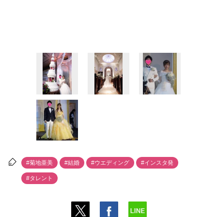
#菊地亜美
#結婚
#ウエディング
#インスタ発
#タレント