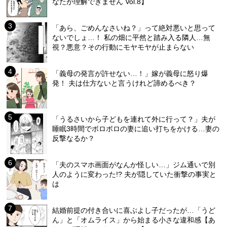
なたが理解できません Vol.8】
「あら、ごめんなさいね？」って絶対悪いと思って
ないでしょ…！ 私の畑に平然と踏み入る隣人…無
視？悪意？その行動にモヤモヤが止まらない
「義母の発言が許せない…！」嫁が義母に怒り爆
発！ 夫は仕方ないと言うけれど諦めるべき？
「うるさいから子どもを連れて外に行って？」夫が
睡眠3時間でボロボロの妻に追い打ちをかける…妻の
反撃なるか？
「夫のスマホ画面がなんか怪しい…」ジム通いで別
人のように変わった!? 夫が隠していた衝撃の事実と
は
結婚前提の付き合いに喜ぶよし子だったが…「うど
ん」と「オムライス」から始まる小さな違和感【あ