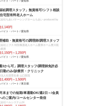
バイト・パート / 愛知県
福祉調理スタッフ」無資格可/シフト相談
/住宅型有料老人ホーム
会社ちあい/ナーシングホームちあい produced by
々
1,140円
バイト・パート / 愛知県
理補助・無資格可の調理師/調理スタッフ
式会社ニフス 特別養護老人ホーム愛厚ホーム豊川苑
の厨房
1,150円～1,250円
バイト・パート / 愛知県
週3から可」調理スタッフ/調理師免許必
/日勤のみ/診療所・クリニック
療法人社団育生會 山口医院
1,400円～1,500円
バイト・パート / 東京都
2月末までの短期/車通勤OK/週2日～/会員
へのご案内/コールセンター発信
式会社ベルシステム24