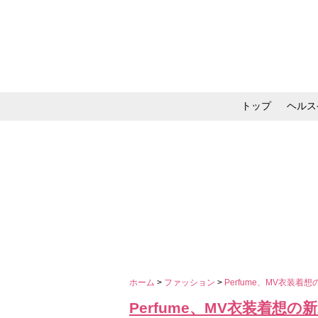
トップ
ヘルス
メイク・コスメ・スキ
ホーム
>
ファッション
>
Perfume、MV衣装着想
Perfume、MV衣装着想の新