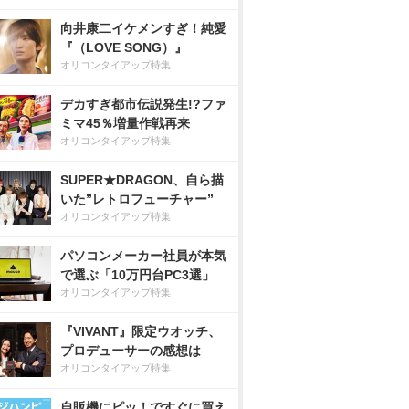
向井康二イケメンすぎ！純愛
『（LOVE SONG）』
オリコンタイアップ特集
デカすぎ都市伝説発生!?ファ
ミマ45％増量作戦再来
オリコンタイアップ特集
SUPER★DRAGON、自ら描
いた”レトロフューチャー”
オリコンタイアップ特集
パソコンメーカー社員が本気
で選ぶ「10万円台PC3選」
オリコンタイアップ特集
『VIVANT』限定ウオッチ、
プロデューサーの感想は
オリコンタイアップ特集
自販機にピッ！ですぐに買え