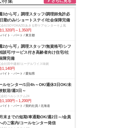
人特集
さらに見る
週3から可」調理スタッフ/調理師免許必
/日勤のみ/ショートステイ/社会保障完備
式会社SOYOKAZE/あきる野ケアセンターそよ風
1,320円～1,350円
バイト・パート / 東京都
週2から可」調理スタッフ/無資格可/シフ
相談可/サービス付き高齢者向け住宅/社
保障完備
式会社田中建材/エーデルワイス味鋺
1,140円
バイト・パート / 愛知県
ールセンター/1日4h～OK/週休3日OK/未
験歓迎/週3日～
式会社ベルシステム24
1,100円～1,200円
バイト・パート / 契約社員 / 北海道
2月末までの短期/車通勤OK/週2日～/会員
へのご案内/コールセンター発信