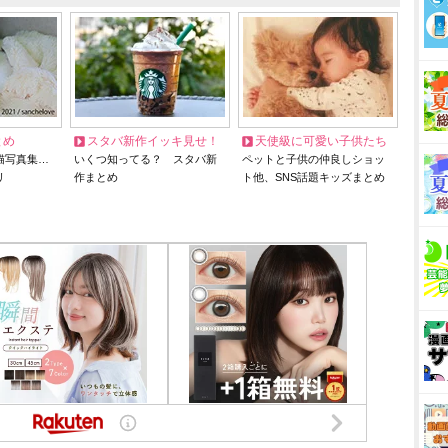
とめ
スタバ新作イッキ見せ！
天使級に可愛い子供たち
猫写真集…
いくつ知ってる？ スタバ新
ペットと子供の仲良しショッ
リ
作まとめ
ト他、SNS話題キッズまとめ