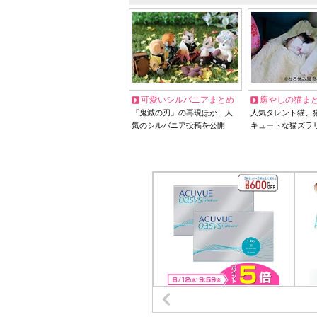
可愛いシルバニアまとめ
癒やしの猫ま
『鬼滅の刃』の再現ほか、人
人気タレント猫、
気のシルバニア投稿を公開
キュートな猫ズラ