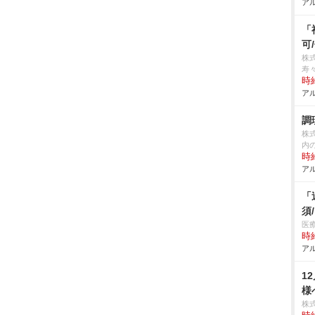
アル
「
可
株式
寿
時給
アル
調
株
内
時給
アル
「
須
医
時給
アル
1
様
株