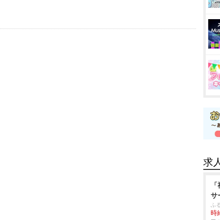
求
「
サ
ふる
時給