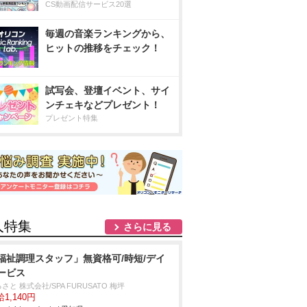
CS動画配信サービス20選
毎週の音楽ランキングから、
ヒットの推移をチェック！
試写会、登壇イベント、サイ
ンチェキなどプレゼント！
プレゼント特集
人特集
さらに見る
福祉調理スタッフ」無資格可/時短/デイ
ービス
さと 株式会社/SPA FURUSATO 梅坪
1,140円