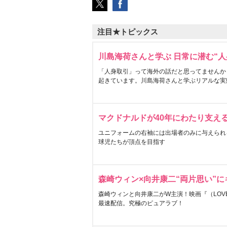
注目★トピックス
川島海荷さんと学ぶ 日常に潜む“人
「人身取引」って海外の話だと思ってませんか
起きています。川島海荷さんと学ぶリアルな実
マクドナルドが40年にわたり支え
ユニフォームの右袖には出場者のみに与えられ
球児たちが頂点を目指す
森崎ウィン×向井康二“両片思い”
森崎ウィンと向井康二がW主演！映画『（LOVE S
最速配信。究極のピュアラブ！