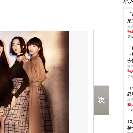
求
「
須
株
時給
アル
「
ト
会
株
時給
アル
コ
経
株
時給
アル
1
様