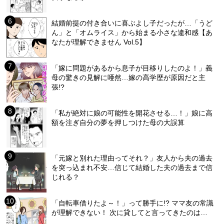
結婚前提の付き合いに喜ぶよし子だったが…「うど
ん」と「オムライス」から始まる小さな違和感【あ
なたが理解できません Vol.5】
「嫁に問題があるから息子が目移りしたのよ！」義
母の驚きの見解に唖然…嫁の高学歴が原因だと主
張!?
「私が絶対に娘の可能性を開花させる…！」娘に高
額を注ぎ自分の夢を押しつけた母の大誤算
「元嫁と別れた理由ってそれ？」友人から夫の過去
を突っ込まれ不安…信じて結婚した夫の過去まで信
じれる？
「自転車借りたよ～！」って勝手に!? ママ友の常識
が理解できない！ 次に貸してと言ってきたのは…