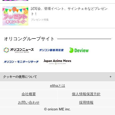
試写会、登壇イベント、サインチェキなどプレゼン
ト！
プレゼント特集
オリコングループサイト
クッキーの使用について
このサイトでは Cookie を使用して、ユーザーに合わせたコンテンツや広告の
elthaとは
表示、ソーシャル メディア機能の提供、広告の表示回数やクリック数の測定を
会社概要
個人情報保護方針
行っています。
また、ユーザーによるサイトの利用状況についても情報を収集し、ソーシャル
お問い合わせ
採用情報
メディアや広告配信、データ解析の各パートナーに提供しています。
各パートナーは、この情報とユーザーが各パートナーに提供した他の情報や、
© oricon ME inc.
ユーザーが各パートナーのサービスを使用したときに収集した他の情報を組み