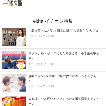
eltha イチオシ特集
川島海荷さんと学ぶ 日常に潜む“人身取引”のリアル
オリコンタイアップ特集
マクドナルドが40年にわたり支える「小学生の甲子
園」
オリコンタイアップ特集
森崎ウィン×向井康二“両片思い”にキュンが止まら
ん！
オリコンタイアップ特集
大好評につき再び！ファミマ名物45％増量キャンペ
ーン