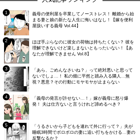
義母の便利屋を卒業してノーストレス！ 離婚から始
まる妻と娘の新たな人生に悔いはなし！【嫁を便利
屋扱いする義母 Vol.44】
ほぼ手ぶらなのに彼女の荷物は持ちたくない？ 彼を
理解できないけど楽しまないともったいない！【あ
なたが理解できません Vol.8】
「あら、ごめんなさいね？」って絶対悪いと思って
ないでしょ…！ 私の畑に平然と踏み入る隣人…無
視？悪意？その行動にモヤモヤが止まらない
「義母の発言が許せない…！」嫁が義母に怒り爆
発！ 夫は仕方ないと言うけれど諦めるべき？
「うるさいから子どもを連れて外に行って？」夫が
睡眠3時間でボロボロの妻に追い打ちをかける…妻の
反撃なるか？