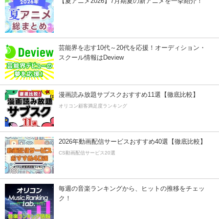
【夏アニメ2026】7月期夏の新アニメを一挙紹介！
芸能界を志す10代～20代を応援！オーディション・
スクール情報はDeview
漫画読み放題サブスクおすすめ11選【徹底比較】
オリコン顧客満足度ランキング
2026年動画配信サービスおすすめ40選【徹底比較】
CS動画配信サービス20選
毎週の音楽ランキングから、ヒットの推移をチェッ
ク！