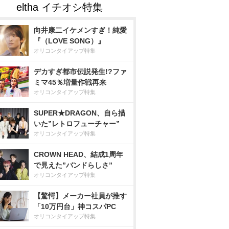
向井康二イケメンすぎ！純愛
『（LOVE SONG）』
オリコンタイアップ特集
デカすぎ都市伝説発生!?ファ
ミマ45％増量作戦再来
オリコンタイアップ特集
SUPER★DRAGON、自ら描
いた”レトロフューチャー”
オリコンタイアップ特集
CROWN HEAD、結成1周年
で見えた”バンドらしさ”
オリコンタイアップ特集
【驚愕】メーカー社員が推す
「10万円台」神コスパPC
オリコンタイアップ特集