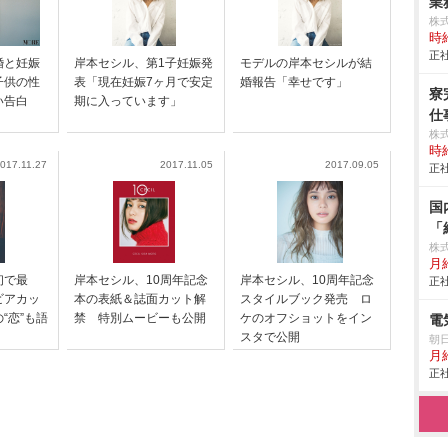
業務
株
時給
正社
婚と妊娠
岸本セシル、第1子妊娠発
モデルの岸本セシルが結
子供の性
表「現在妊娠7ヶ月で安定
婚報告「幸せです」
寮
い告白
期に入っています」
仕事
株
時給
017.11.27
2017.11.05
2017.09.05
正社
国
「
株
月給
初で最
岸本セシル、10周年記念
岸本セシル、10周年記念
正社
ビアカッ
本の表紙＆誌面カット解
スタイルブック発売 ロ
“恋”も語
禁 特別ムービーも公開
ケのオフショットをイン
電
スタで公開
朝
月
正社