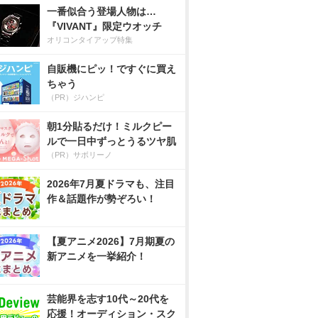
一番似合う登場人物は…
『VIVANT』限定ウオッチ
オリコンタイアップ特集
自販機にピッ！ですぐに買え
ちゃう
（PR）ジハンピ
朝1分貼るだけ！ミルクピー
ルで一日中ずっとうるツヤ肌
（PR）サボリーノ
2026年7月夏ドラマも、注目
作＆話題作が勢ぞろい！
【夏アニメ2026】7月期夏の
新アニメを一挙紹介！
芸能界を志す10代～20代を
応援！オーディション・スク