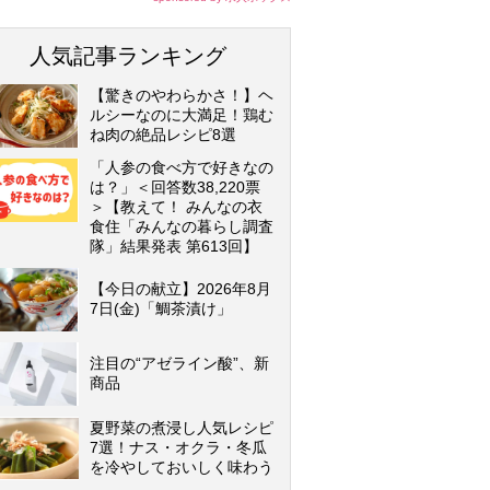
人気記事ランキング
【驚きのやわらかさ！】ヘ
ルシーなのに大満足！鶏む
ね肉の絶品レシピ8選
「人参の食べ方で好きなの
は？」＜回答数38,220票
＞【教えて！ みんなの衣
食住「みんなの暮らし調査
隊」結果発表 第613回】
【今日の献立】2026年8月
7日(金)「鯛茶漬け」
注目の“アゼライン酸”、新
商品
夏野菜の煮浸し人気レシピ
7選！ナス・オクラ・冬瓜
を冷やしておいしく味わう