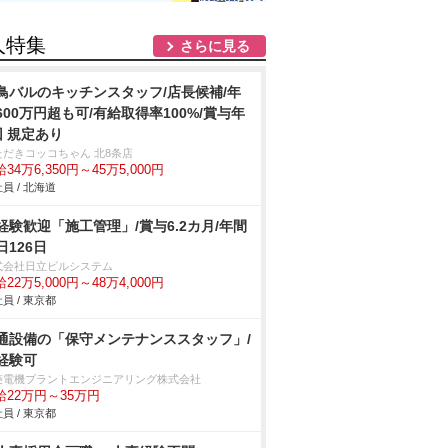
人特集
さらに見る
鳥バルのキッチンスタッフ/店長候補/年
600万円超も可/有給取得率100%/賞与年
回 規定あり
ただきコッコちゃん 北8条店
34万6,350円～45万5,000円
員 / 北海道
経験歓迎「施工管理」/賞与6.2カ月/年間
日126日
式会社日立ビルシステム
22万5,000円～48万4,000円
員 / 東京都
通設備の「保守メンテナンススタッフ」/
経験可
菱電機プラントエンジニアリング株式会社
給22万円～35万円
員 / 東京都