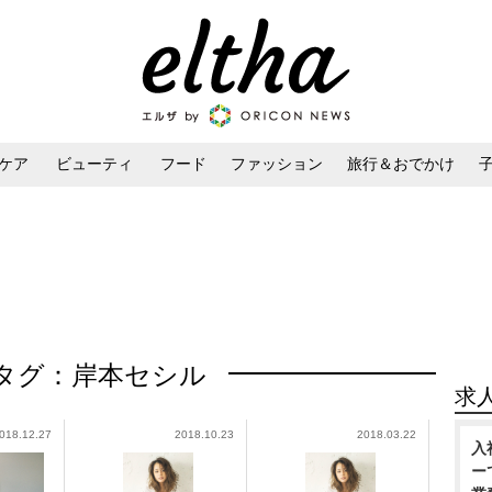
ケア
ビューティ
フード
ファッション
旅行＆おでかけ
ンケア
ダイエット・ボディケア
ヘアスタイル・ヘアアレンジ
タグ：岸本セシル
求
018.12.27
2018.10.23
2018.03.22
入
ー