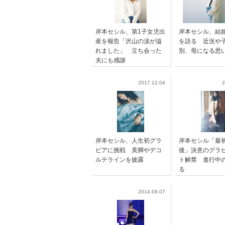
岸本セシル、第1子女児出
岸本セシル、結
産を報告「沢山の涙が溢
を語る 近況や
れました」 立ち会った
別、母になる思
夫にも感謝
2017.12.04
2
岸本セシル、人生初グラ
岸本セシル「最
ビアに挑戦 美脚やデコ
後」決意のグラ
ルテラインを披露
ト解禁 進行中の
る
2014.09.07