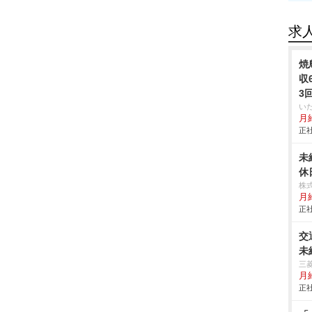
求
焼
収
3
い
月給
正社
未
休
株
月給
正社
交
未
三
月
正社