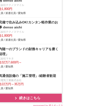
 denso aichi
式会社テクノスマイル
1,800円
員 / 派遣社員 / 愛知県
完備で住み込みOK!カンタン軽作業のお
 denso aichi
式会社テクノスマイル
1,800円
員 / 派遣社員 / 愛知県
内随一のブランドの財務キャリアを磨く
経理」
式会社マキタ
32万7,600円～
員 / 愛知県
気通信設備の「施工管理」/経験者歓迎
日電気工業株式会社
給22万円～35万円
員 / 愛知県
続きはこちら
sponsored by 求人ボックス