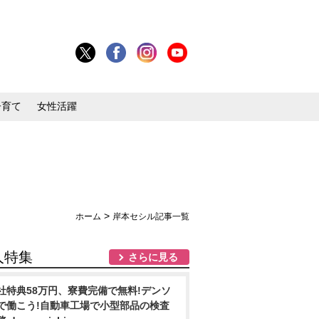
子育て
女性活躍
>
ホーム
岸本セシル記事一覧
人特集
さらに見る
社特典58万円、寮費完備で無料!デンソ
で働こう!自動車工場で小型部品の検査