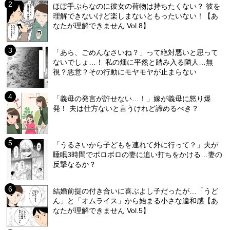
ほぼ手ぶらなのに彼女の荷物は持ちたくない？ 彼を
理解できないけど楽しまないともったいない！【あ
なたが理解できません Vol.8】
「あら、ごめんなさいね？」って絶対悪いと思って
ないでしょ…！ 私の畑に平然と踏み入る隣人…無
視？悪意？その行動にモヤモヤが止まらない
「義母の発言が許せない…！」嫁が義母に怒り爆
発！ 夫は仕方ないと言うけれど諦めるべき？
「うるさいから子どもを連れて外に行って？」夫が
睡眠3時間でボロボロの妻に追い打ちをかける…妻の
反撃なるか？
結婚前提の付き合いに喜ぶよし子だったが…「うど
ん」と「オムライス」から始まる小さな違和感【あ
なたが理解できません Vol.5】