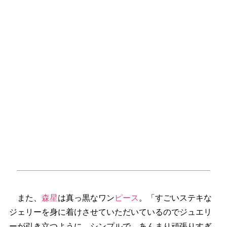
また、
森星
は真っ黒なワン
ピース
。「すごいステキな
ジェリーを身に着けさせていただいているのでジュエリ
ーが引き立つように。シンプルで、あんまり頑張りすぎ