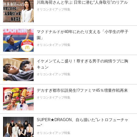
川島海荷さんと学ぶ 日常に潜む“人身取引”のリアル
オリコンタイアップ特集
マクドナルドが40年にわたり支える「小学生の甲子
園」
オリコンタイアップ特集
イケメンてんこ盛り！尊すぎる男子の純情ラブに胸
キュン
オリコンタイアップ特集
デカすぎ都市伝説発生!?ファミマ45％増量作戦再来
オリコンタイアップ特集
SUPER★DRAGON、自ら描いた”レトロフューチャ
ー”
オリコンタイアップ特集