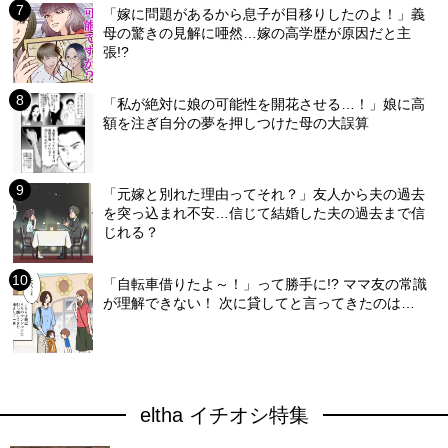
「嫁に問題があるから息子が目移りしたのよ！」義
母の驚きの見解に唖然…嫁の高学歴が原因だと主
張!?
「私が絶対に娘の可能性を開花させる…！」娘に高
額を注ぎ自分の夢を押しつけた母の大誤算
「元嫁と別れた理由ってそれ？」友人から夫の過去
を突っ込まれ不安…信じて結婚した夫の過去まで信
じれる？
「自転車借りたよ～！」って勝手に!? ママ友の常識
が理解できない！ 次に貸してと言ってきたのは…
eltha イチオシ特集