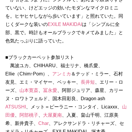
ていない、けどエッジの効いたモダンなマイクロミニ
を。ヒヤヒヤしながら歩いています」と照れていた。同
じくダークな装いの
EXILE MAKIDAI
は「シンプルに全
部、黒で。時計もオールブラックでキメてみました」と
色気たっぷりに語っていた。
■ブラックカーペット参加リスト
萬波ユカ、CHIHARU、福士リナ、橋爪愛、
Ellie（Chim↑Pom）、
アンミカ
＆テッド・ミラー、石村
友見、エミ・マイヤー、ベッキー、
長井短
、エリー・ロ
ーズ、
山本寛斎
、
冨永愛
、阿部ジュリア、森星、カリー
ヌ・ロワトフェルド、国木田彩良、Dragon ash
ATSUSHI
、メット＝ピーラニー・コンタイ、Licaxxx、
山
田優
、
阿部桃子
、
大屋夏南
、入夏、畠山千明、江原美
希、新井貴子、
Char
、アレクサンドラ・リチャーズ、セ
オドラ・リチャーズ、EXILE MAKIDAI、塚本香