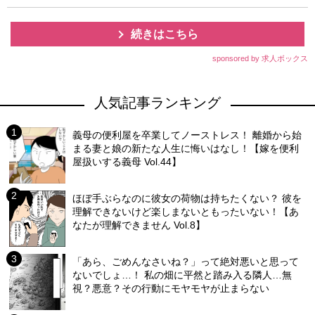
続きはこちら
sponsored by 求人ボックス
人気記事ランキング
義母の便利屋を卒業してノーストレス！ 離婚から始
まる妻と娘の新たな人生に悔いはなし！【嫁を便利
屋扱いする義母 Vol.44】
ほぼ手ぶらなのに彼女の荷物は持ちたくない？ 彼を
理解できないけど楽しまないともったいない！【あ
なたが理解できません Vol.8】
「あら、ごめんなさいね？」って絶対悪いと思って
ないでしょ…！ 私の畑に平然と踏み入る隣人…無
視？悪意？その行動にモヤモヤが止まらない