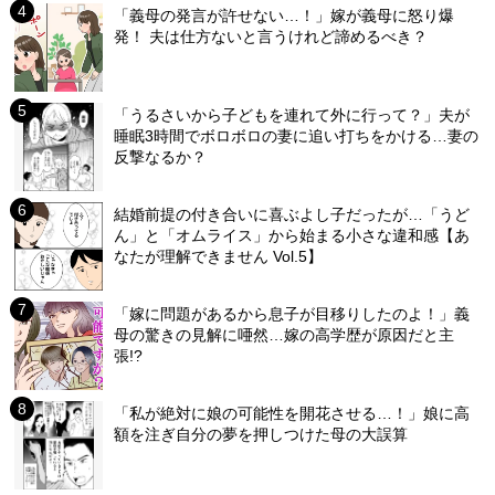
「義母の発言が許せない…！」嫁が義母に怒り爆
発！ 夫は仕方ないと言うけれど諦めるべき？
「うるさいから子どもを連れて外に行って？」夫が
睡眠3時間でボロボロの妻に追い打ちをかける…妻の
反撃なるか？
結婚前提の付き合いに喜ぶよし子だったが…「うど
ん」と「オムライス」から始まる小さな違和感【あ
なたが理解できません Vol.5】
「嫁に問題があるから息子が目移りしたのよ！」義
母の驚きの見解に唖然…嫁の高学歴が原因だと主
張!?
「私が絶対に娘の可能性を開花させる…！」娘に高
額を注ぎ自分の夢を押しつけた母の大誤算