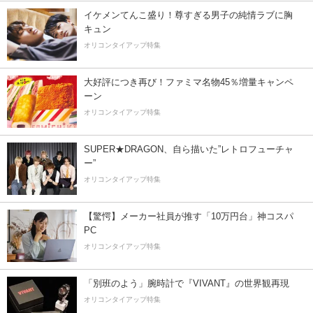
イケメンてんこ盛り！尊すぎる男子の純情ラブに胸
キュン
オリコンタイアップ特集
大好評につき再び！ファミマ名物45％増量キャンペ
ーン
オリコンタイアップ特集
SUPER★DRAGON、自ら描いた”レトロフューチャ
ー”
オリコンタイアップ特集
【驚愕】メーカー社員が推す「10万円台」神コスパ
PC
オリコンタイアップ特集
「別班のよう」腕時計で『VIVANT』の世界観再現
オリコンタイアップ特集