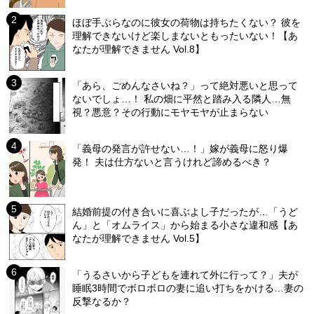
ほぼ手ぶらなのに彼女の荷物は持ちたくない？ 彼を
理解できないけど楽しまないともったいない！【あ
なたが理解できません Vol.8】
「あら、ごめんなさいね？」って絶対悪いと思って
ないでしょ…！ 私の畑に平然と踏み入る隣人…無
視？悪意？その行動にモヤモヤが止まらない
「義母の発言が許せない…！」嫁が義母に怒り爆
発！ 夫は仕方ないと言うけれど諦めるべき？
結婚前提の付き合いに喜ぶよし子だったが…「うど
ん」と「オムライス」から始まる小さな違和感【あ
なたが理解できません Vol.5】
「うるさいから子どもを連れて外に行って？」夫が
睡眠3時間でボロボロの妻に追い打ちをかける…妻の
反撃なるか？