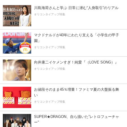
川島海荷さんと学ぶ 日常に潜む“人身取引”のリアル
オリコンタイアップ特集
マクドナルドが40年にわたり支える「小学生の甲子
園」
オリコンタイアップ特集
向井康二イケメンすぎ！純愛『（LOVE SONG）』
オリコンタイアップ特集
お値段そのまま45％増量！ファミマ夏の大盤振る舞
い
オリコンタイアップ特集
SUPER★DRAGON、自ら描いた”レトロフューチャ
ー”