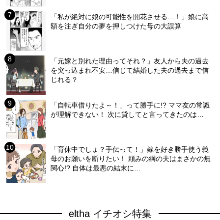
「私が絶対に娘の可能性を開花させる…！」娘に高
額を注ぎ自分の夢を押しつけた母の大誤算
「元嫁と別れた理由ってそれ？」友人から夫の過去
を突っ込まれ不安…信じて結婚した夫の過去まで信
じれる？
「自転車借りたよ～！」って勝手に!? ママ友の常識
が理解できない！ 次に貸してと言ってきたのは…
「育休中でしょ？手伝って！」嫁を好き勝手使う義
母のお願いを断りたい！ 頼みの綱の夫はまさかの無
関心!? 自体は最悪の結末に…
eltha イチオシ特集