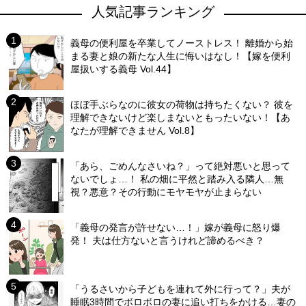
人気記事ランキング
義母の便利屋を卒業してノーストレス！ 離婚から始
まる妻と娘の新たな人生に悔いはなし！【嫁を便利
屋扱いする義母 Vol.44】
ほぼ手ぶらなのに彼女の荷物は持ちたくない？ 彼を
理解できないけど楽しまないともったいない！【あ
なたが理解できません Vol.8】
「あら、ごめんなさいね？」って絶対悪いと思って
ないでしょ…！ 私の畑に平然と踏み入る隣人…無
視？悪意？その行動にモヤモヤが止まらない
「義母の発言が許せない…！」嫁が義母に怒り爆
発！ 夫は仕方ないと言うけれど諦めるべき？
「うるさいから子どもを連れて外に行って？」夫が
睡眠3時間でボロボロの妻に追い打ちをかける…妻の