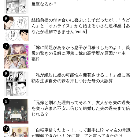
反撃なるか？
結婚前提の付き合いに喜ぶよし子だったが…「うど
ん」と「オムライス」から始まる小さな違和感【あ
なたが理解できません Vol.5】
「嫁に問題があるから息子が目移りしたのよ！」義
母の驚きの見解に唖然…嫁の高学歴が原因だと主
張!?
「私が絶対に娘の可能性を開花させる…！」娘に高
額を注ぎ自分の夢を押しつけた母の大誤算
「元嫁と別れた理由ってそれ？」友人から夫の過去
を突っ込まれ不安…信じて結婚した夫の過去まで信
じれる？
「自転車借りたよ～！」って勝手に!? ママ友の常識
が理解できない！ 次に貸してと言ってきたのは…