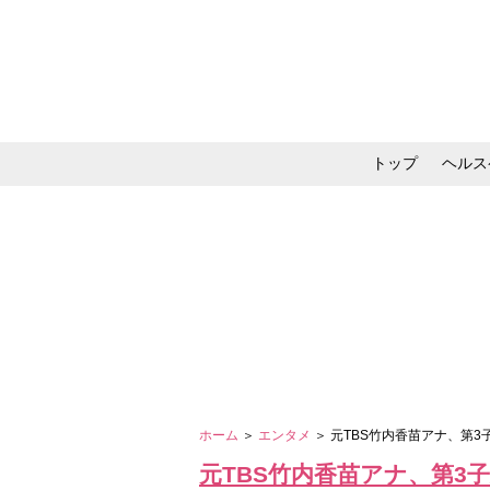
トップ
ヘルス
メイク・コスメ・スキ
ホーム
＞
エンタメ
＞ 元TBS竹内香苗アナ、第
元TBS竹内香苗アナ、第3