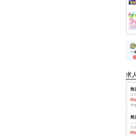
求
無
住
時給
アル
無
シ
厨
時給