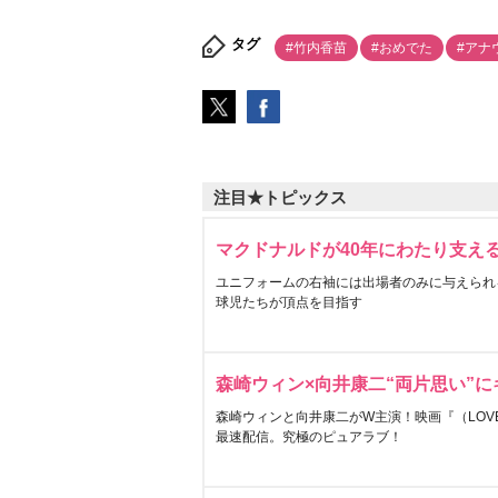
タグ
#竹内香苗
#おめでた
#アナ
注目★トピックス
マクドナルドが40年にわたり支え
ユニフォームの右袖には出場者のみに与えられ
球児たちが頂点を目指す
森崎ウィン×向井康二“両片思い”
森崎ウィンと向井康二がW主演！映画『（LOVE S
最速配信。究極のピュアラブ！