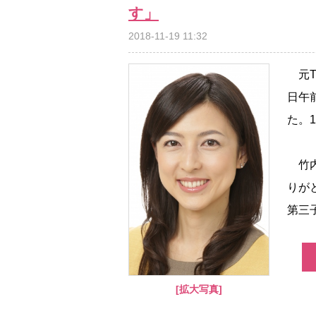
す」
2018-11-19 11:32
元T
日午
た。
竹内
りが
第三子
[拡大写真]