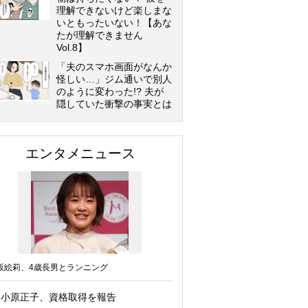
理解できないけど楽しまな
いともったいない！【あな
たが理解できません
Vol.8】
「夫のスマホ画面がなんか
怪しい…」ジム通いで別人
のように変わった!? 夫が
隠していた衝撃の事実とは
エンタメニュース
坂絵莉、4歳長男とランニング
小原正子、資格取得を報告