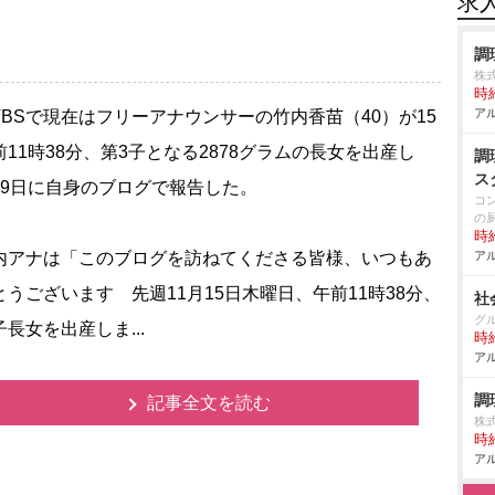
求
調
株
時給
アル
BSで現在はフリーアナウンサーの竹内香苗（40）が15
前11時38分、第3子となる2878グラムの長女を出産し
調
ス
19日に自身のブログで報告した。
コ
の
時給
アナは「このブログを訪ねてくださる皆様、いつもあ
アル
とうございます 先週11月15日木曜日、午前11時38分、
社
グ
長女を出産しま...
時給
アル
調
記事全文を読む
株
時給
アル