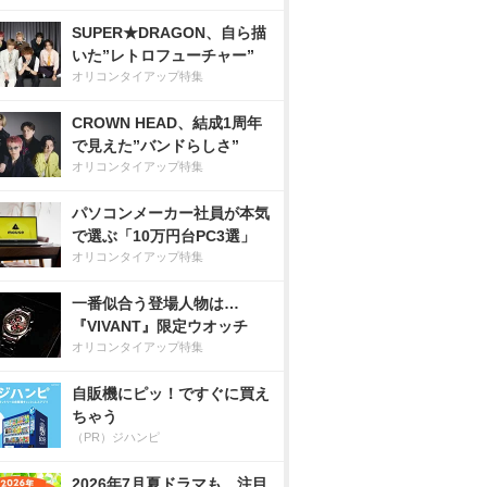
SUPER★DRAGON、自ら描
いた”レトロフューチャー”
オリコンタイアップ特集
CROWN HEAD、結成1周年
で見えた”バンドらしさ”
オリコンタイアップ特集
パソコンメーカー社員が本気
で選ぶ「10万円台PC3選」
オリコンタイアップ特集
一番似合う登場人物は…
『VIVANT』限定ウオッチ
オリコンタイアップ特集
自販機にピッ！ですぐに買え
ちゃう
（PR）ジハンピ
2026年7月夏ドラマも、注目