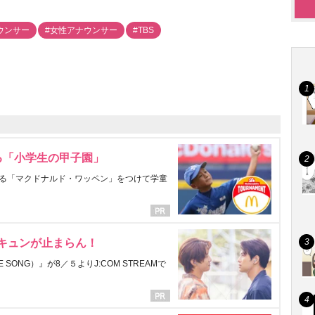
ウンサー
#女性アナウンサー
#TBS
る「小学生の甲子園」
る「マクドナルド・ワッペン」をつけて学童
にキュンが止まらん！
ONG）』が8／５よりJ:COM STREAMで