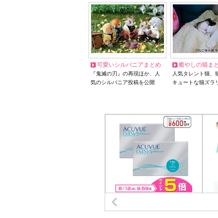
可愛いシルバニアまとめ
癒やしの猫ま
『鬼滅の刃』の再現ほか、人
人気タレント猫、
気のシルバニア投稿を公開
キュートな猫ズラ