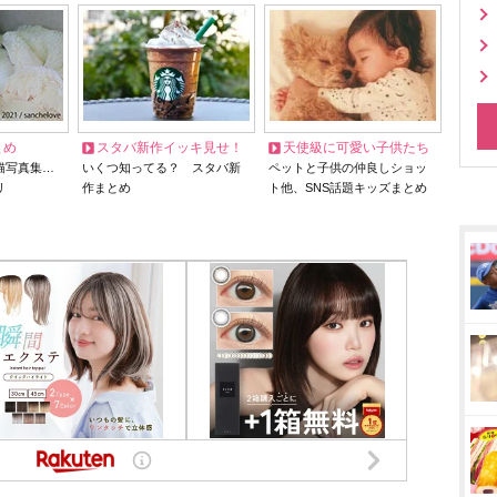
とめ
スタバ新作イッキ見せ！
天使級に可愛い子供たち
猫写真集…
いくつ知ってる？ スタバ新
ペットと子供の仲良しショッ
リ
作まとめ
ト他、SNS話題キッズまとめ