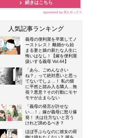
続きはこちら
sponsored by 求人ボックス
人気記事ランキング
義母の便利屋を卒業してノ
ーストレス！ 離婚から始
まる妻と娘の新たな人生に
悔いはなし！【嫁を便利屋
扱いする義母 Vol.44】
「あら、ごめんなさい
ね？」って絶対悪いと思っ
てないでしょ…！ 私の畑
に平然と踏み入る隣人…無
視？悪意？その行動にモヤ
モヤが止まらない
「義母の発言が許せな
い…！」嫁が義母に怒り爆
発！ 夫は仕方ないと言う
けれど諦めるべき？
ほぼ手ぶらなのに彼女の荷
物は持ちたくない？ 彼を