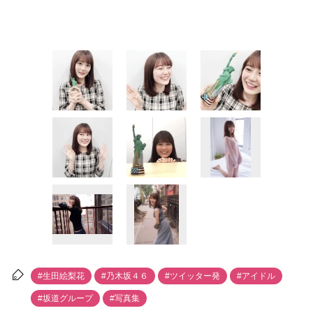
#生田絵梨花
#乃木坂４６
#ツイッター発
#アイドル
#坂道グループ
#写真集