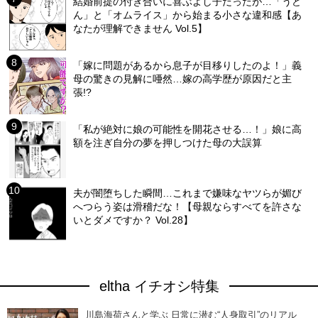
結婚前提の付き合いに喜ぶよし子だったが…「うど
ん」と「オムライス」から始まる小さな違和感【あ
なたが理解できません Vol.5】
「嫁に問題があるから息子が目移りしたのよ！」義
母の驚きの見解に唖然…嫁の高学歴が原因だと主
張!?
「私が絶対に娘の可能性を開花させる…！」娘に高
額を注ぎ自分の夢を押しつけた母の大誤算
夫が闇堕ちした瞬間…これまで嫌味なヤツらが媚び
へつらう姿は滑稽だな！【母親ならすべてを許さな
いとダメですか？ Vol.28】
eltha イチオシ特集
川島海荷さんと学ぶ 日常に潜む“人身取引”のリアル