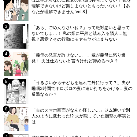
理解できないけど楽しまないともったいない！【あ
なたが理解できません Vol.8】
「あら、ごめんなさいね？」って絶対悪いと思って
ないでしょ…！ 私の畑に平然と踏み入る隣人…無
視？悪意？その行動にモヤモヤが止まらない
「義母の発言が許せない…！」嫁が義母に怒り爆
発！ 夫は仕方ないと言うけれど諦めるべき？
「うるさいから子どもを連れて外に行って？」夫が
睡眠3時間でボロボロの妻に追い打ちをかける…妻の
反撃なるか？
「夫のスマホ画面がなんか怪しい…」ジム通いで別
人のように変わった!? 夫が隠していた衝撃の事実と
は