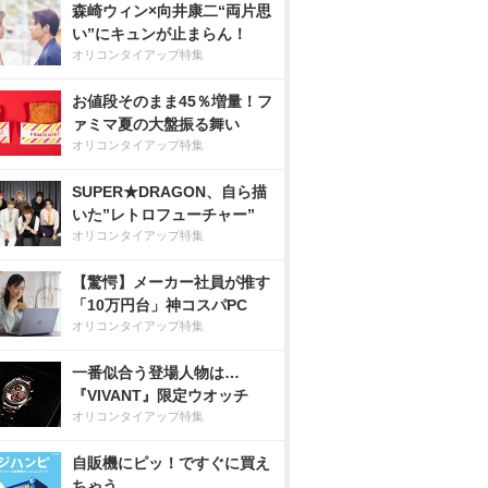
森崎ウィン×向井康二“両片思
い”にキュンが止まらん！
オリコンタイアップ特集
お値段そのまま45％増量！フ
ァミマ夏の大盤振る舞い
オリコンタイアップ特集
SUPER★DRAGON、自ら描
いた”レトロフューチャー”
オリコンタイアップ特集
【驚愕】メーカー社員が推す
「10万円台」神コスパPC
オリコンタイアップ特集
一番似合う登場人物は…
『VIVANT』限定ウオッチ
オリコンタイアップ特集
自販機にピッ！ですぐに買え
ちゃう