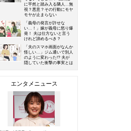
に平然と踏み入る隣人…無
視？悪意？その行動にモヤ
モヤが止まらない
「義母の発言が許せな
い…！」嫁が義母に怒り爆
発！ 夫は仕方ないと言う
けれど諦めるべき？
「夫のスマホ画面がなんか
怪しい…」ジム通いで別人
のように変わった!? 夫が
隠していた衝撃の事実とは
エンタメニュース