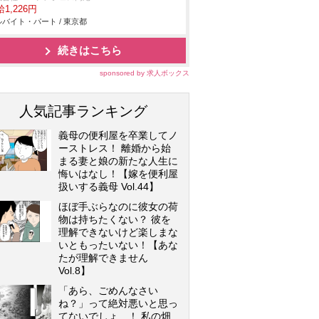
1,226円
バイト・パート / 東京都
続きはこちら
sponsored by 求人ボックス
人気記事ランキング
義母の便利屋を卒業してノ
ーストレス！ 離婚から始
まる妻と娘の新たな人生に
悔いはなし！【嫁を便利屋
扱いする義母 Vol.44】
ほぼ手ぶらなのに彼女の荷
物は持ちたくない？ 彼を
理解できないけど楽しまな
いともったいない！【あな
たが理解できません
Vol.8】
「あら、ごめんなさい
ね？」って絶対悪いと思っ
てないでしょ…！ 私の畑