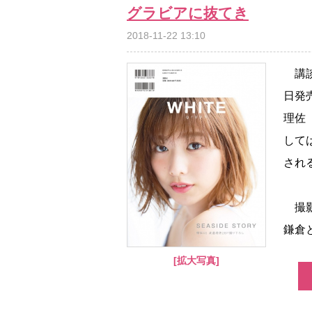
グラビアに抜てき
2018-11-22 13:10
講談社
日発
理佐
して
され
撮影
鎌倉と
[拡大写真]