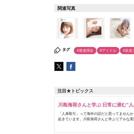
関連写真
タグ
#渡邉理佐
#アイドル
#坂道
注目★トピックス
川島海荷さんと学ぶ 日常に潜む“人
「人身取引」って海外の話だと思ってませんか
起きています。川島海荷さんと学ぶリアルな実