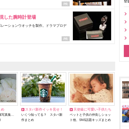
登
表現した腕時計登場
ラボレーションウオッチを製作。ドラマプロデ
とめ
スタバ新作イッキ見せ！
天使級に可愛い子供たち
猫写真集…
いくつ知ってる？ スタバ新
ペットと子供の仲良しショッ
リ
作まとめ
ト他、SNS話題キッズまとめ