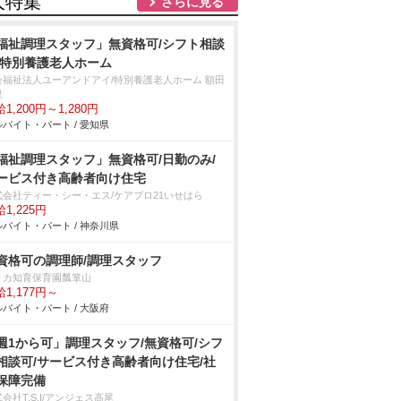
人特集
さらに見る
福祉調理スタッフ」無資格可/シフト相談
/特別養護老人ホーム
会福祉法人ユーアンドアイ/特別養護老人ホーム 額田
里
1,200円～1,280円
バイト・パート / 愛知県
福祉調理スタッフ」無資格可/日勤のみ/
ービス付き高齢者向け住宅
式会社ティー・シー・エス/ケアプロ21いせはら
1,225円
バイト・パート / 神奈川県
資格可の調理師/調理スタッフ
トカ知育保育園瓢箪山
1,177円～
バイト・パート / 大阪府
週1から可」調理スタッフ/無資格可/シフ
相談可/サービス付き高齢者向け住宅/社
保障完備
会社T.S.I/アンジェス高尾