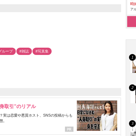
時給
アル
グループ
#雑誌
#写真集
身取引”のリアル
？実は恋愛や悪質ホスト、SNSの投稿からも
態。