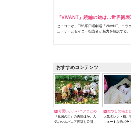
『VIVANT』続編の鍵は…世界観
セイコーが、TBS系日曜劇場『VIVANT』コ
ューサーとセイコー担当者が魅力を解説する。
おすすめコンテンツ
可愛いシルバニアまとめ
癒やしの猫ま
『鬼滅の刃』の再現ほか、人
人気タレント猫、
気のシルバニア投稿を公開
キュートな猫ズラ