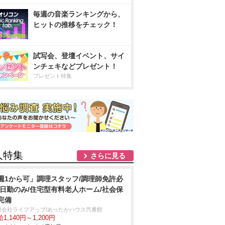
毎週の音楽ランキングから、
ヒットの推移をチェック！
試写会、登壇イベント、サイ
ンチェキなどプレゼント！
プレゼント特集
人特集
さらに見る
週1から可」調理スタッフ/調理師免許必
/日勤のみ/住宅型有料老人ホーム/社会保
完備
限会社ライフアップ/あったかハウス弐番館
1,140円～1,200円