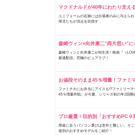
マクドナルドが40年にわたり支え
ユニフォームの右袖には出場者のみに与えられ
球児たちが頂点を目指す
森崎ウィン×向井康二“両片思い”
森崎ウィンと向井康二がW主演！映画『（LOVE S
最速配信。究極のピュアラブ！
お値段そのまま45％増量！ファミ
ファミチキにお弁当にアイスも!?ファミリーマ
45％増量作戦」が今夏、シリーズ初の年2回開
プロ厳選！目的別「おすすめPC９
用途に合うパソコン選びは意外と難しい。そこ
途別のおすすめモデルをご紹介！