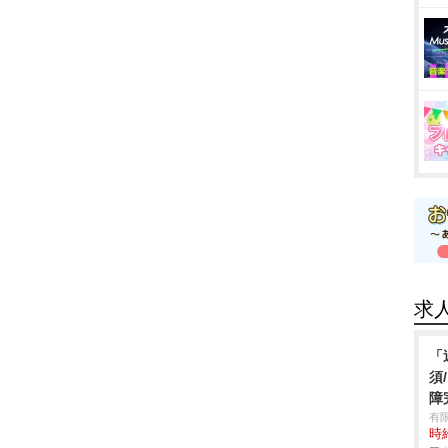
求
「
須
障
有
時給