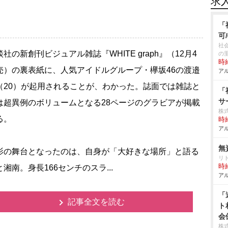
求
「
可
社
の新創刊ビジュアル雑誌『WHITE graph』（12月4
の
時給
売）の裏表紙に、人気アイドルグループ・欅坂46の渡邉
アル
（20）が起用されることが、わかった。誌面では雑誌と
「
サ
は超異例のボリュームとなる28ページのグラビアが掲載
株
る。
時給
アル
無
の舞台となったのは、自身が「大好きな場所」と語る
リ
時給
湘南。身長166センチのスラ...
アル
「
記事全文を読む
ト
会
株式