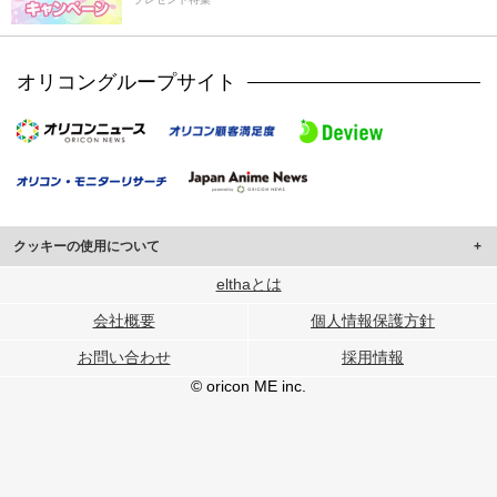
オリコングループサイト
クッキーの使用について
このサイトでは Cookie を使用して、ユーザーに合わせたコンテンツや広告の
elthaとは
表示、ソーシャル メディア機能の提供、広告の表示回数やクリック数の測定を
会社概要
個人情報保護方針
行っています。
また、ユーザーによるサイトの利用状況についても情報を収集し、ソーシャル
お問い合わせ
採用情報
メディアや広告配信、データ解析の各パートナーに提供しています。
各パートナーは、この情報とユーザーが各パートナーに提供した他の情報や、
© oricon ME inc.
ユーザーが各パートナーのサービスを使用したときに収集した他の情報を組み
合わせて使用することがあります。