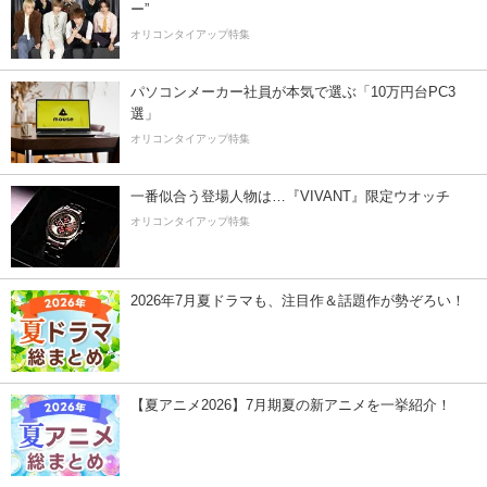
ー”
オリコンタイアップ特集
パソコンメーカー社員が本気で選ぶ「10万円台PC3
選」
オリコンタイアップ特集
一番似合う登場人物は…『VIVANT』限定ウオッチ
オリコンタイアップ特集
2026年7月夏ドラマも、注目作＆話題作が勢ぞろい！
【夏アニメ2026】7月期夏の新アニメを一挙紹介！