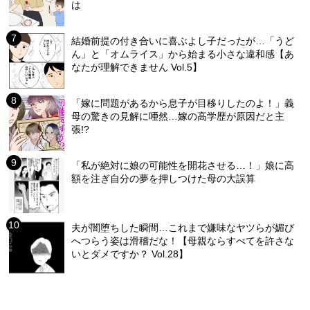
は
結婚前提の付き合いに喜ぶよし子だったが…「うど
ん」と「オムライス」から始まる小さな違和感【あ
なたが理解できません Vol.5】
「嫁に問題があるから息子が目移りしたのよ！」義
母の驚きの見解に唖然…嫁の高学歴が原因だと主
張!?
「私が絶対に娘の可能性を開花させる…！」娘に高
額を注ぎ自分の夢を押しつけた母の大誤算
夫が闇堕ちした瞬間…これまで嫌味なヤツらが媚び
へつらう姿は滑稽だな！【母親ならすべてを許さな
いとダメですか？ Vol.28】