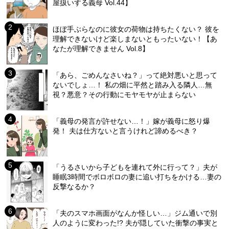
屋扱いする義母 Vol.44】
ほぼ手ぶらなのに彼女の荷物は持ちたくない？ 彼を
理解できないけど楽しまないともったいない！【あ
なたが理解できません Vol.8】
「あら、ごめんなさいね？」って絶対悪いと思って
ないでしょ…！ 私の畑に平然と踏み入る隣人…無
視？悪意？その行動にモヤモヤが止まらない
「義母の発言が許せない…！」嫁が義母に怒り爆
発！ 夫は仕方ないと言うけれど諦めるべき？
「うるさいから子どもを連れて外に行って？」夫が
睡眠3時間でボロボロの妻に追い打ちをかける…妻の
反撃なるか？
「夫のスマホ画面がなんか怪しい…」ジム通いで別
人のように変わった!? 夫が隠していた衝撃の事実と