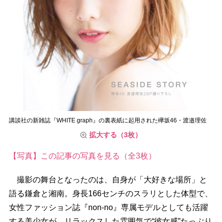
講談社の新雑誌『WHITE graph』の裏表紙に起用された欅坂46・渡邉理佐
拡大する（3枚）
【写真】この記事の写真を見る（全3枚）
撮影の舞台となったのは、自身が「大好きな場所」と
語る鎌倉と湘南。身長166センチのスラリとした体型で、
女性ファッション誌『non-no』専属モデルとしても活躍
する美少女が、リラックスした雰囲気で“彼女感”たっぷり