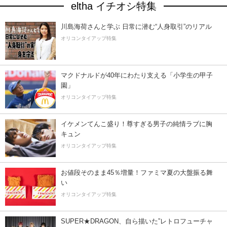
eltha イチオシ特集
川島海荷さんと学ぶ 日常に潜む“人身取引”のリアル
オリコンタイアップ特集
マクドナルドが40年にわたり支える「小学生の甲子
園」
オリコンタイアップ特集
イケメンてんこ盛り！尊すぎる男子の純情ラブに胸
キュン
オリコンタイアップ特集
お値段そのまま45％増量！ファミマ夏の大盤振る舞
い
オリコンタイアップ特集
SUPER★DRAGON、自ら描いた”レトロフューチャ