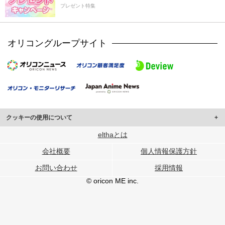
プレゼント特集
オリコングループサイト
クッキーの使用について
このサイトでは Cookie を使用して、ユーザーに合わせたコンテンツや広告の
elthaとは
表示、ソーシャル メディア機能の提供、広告の表示回数やクリック数の測定を
会社概要
個人情報保護方針
行っています。
また、ユーザーによるサイトの利用状況についても情報を収集し、ソーシャル
お問い合わせ
採用情報
メディアや広告配信、データ解析の各パートナーに提供しています。
各パートナーは、この情報とユーザーが各パートナーに提供した他の情報や、
© oricon ME inc.
ユーザーが各パートナーのサービスを使用したときに収集した他の情報を組み
合わせて使用することがあります。