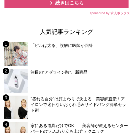
続きはこちら
sponsored by 求人ボックス
人気記事ランキング
「ピルは太る」誤解に医師が回答
注目の“アゼライン酸”、新商品
“盛れる自分”は顔まわりで決まる 美容師直伝！ア
イロンで迷わないおくれ毛＆サイドバング簡単セッ
ト術
家にある道具だけでOK！ 美容師が教えるセンター
パートの”ふんわり立ち上げ”テクニック