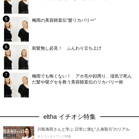
梅雨の美容師直伝”髪リカバリー”
前髪無し必見！ ふんわり立ち上げ
梅雨でも怖くない！ アホ毛や顔周り、湿気で死ん
だ髪や寝グセを救う美容師直伝のリカバリー術
eltha イチオシ特集
川島海荷さんと学ぶ 日常に潜む“人身取引”のリアル
オリコンタイアップ特集