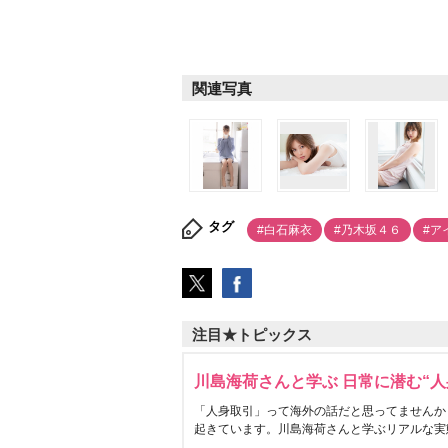
関連写真
タグ
#白石麻衣
#乃木坂４６
#ア
注目★トピックス
川島海荷さんと学ぶ 日常に潜む“人
「人身取引」って海外の話だと思ってませんか
起きています。川島海荷さんと学ぶリアルな実