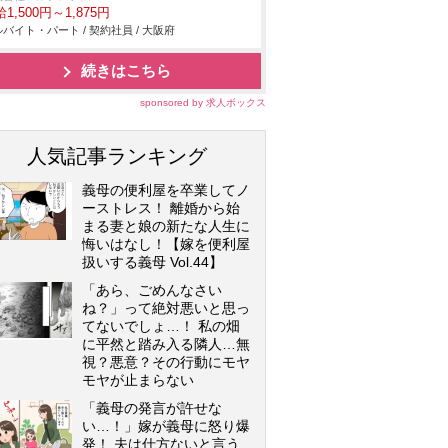
1,500円～1,875円
バイト・パート / 契約社員 / 大阪府
続きはこちら
sponsored by 求人ボックス
人気記事ランキング
義母の便利屋を卒業してノ
ーストレス！ 離婚から始
まる妻と娘の新たな人生に
悔いはなし！【嫁を便利屋
扱いする義母 Vol.44】
「あら、ごめんなさい
ね？」って絶対悪いと思っ
てないでしょ…！ 私の畑
に平然と踏み入る隣人…無
視？悪意？その行動にモヤ
モヤが止まらない
「義母の発言が許せな
い…！」嫁が義母に怒り爆
発！ 夫は仕方ないと言う