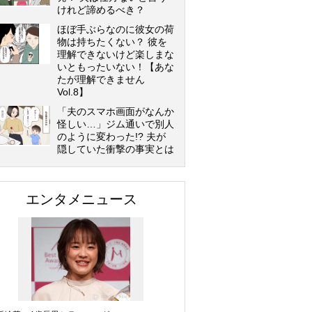
けれど諦めるべき？
ほぼ手ぶらなのに彼女の荷
物は持ちたくない？ 彼を
理解できないけど楽しまな
いともったいない！【あな
たが理解できません
Vol.8】
「夫のスマホ画面がなんか
怪しい…」ジム通いで別人
のように変わった!? 夫が
隠していた衝撃の事実とは
エンタメニュース