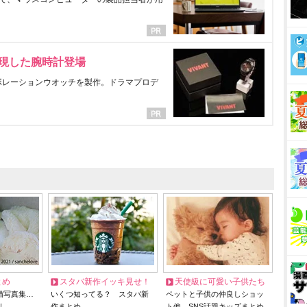
表現した腕時計登場
ラボレーションウオッチを製作。ドラマプロデ
とめ
スタバ新作イッキ見せ！
天使級に可愛い子供たち
猫写真集…
いくつ知ってる？ スタバ新
ペットと子供の仲良しショッ
リ
作まとめ
ト他、SNS話題キッズまとめ