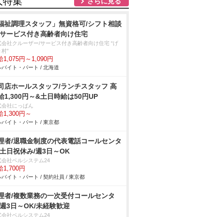
人特集
さらに見る
福祉調理スタッフ」無資格可/シフト相談
/サービス付き高齢者向け住宅
式会社クルーザー/サービス付き高齢者向け住宅 “げ
村”
1,075円～1,090円
バイト・パート / 北海道
司店ホールスタッフ/ランチスタッフ 高
給1,300円～&土日時給は50円UP
式会社にっぱん
1,300円～
バイト・パート / 東京都
理者/退職金制度の代表電話コールセンタ
/土日祝休み/週3日～OK
式会社ベルシステム24
1,700円
バイト・パート / 契約社員 / 東京都
理者/複数業務の一次受付コールセンタ
/週3日～OK/未経験歓迎
式会社ベルシステム24