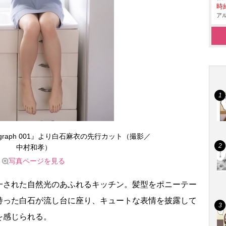
時給
アル
graph 001』より白石麻衣の先行カット（撮影／
中村和孝）
写真ページを見る
された自然光のあふれるキッチン。髪型をポニーテー
持った白石が流し台に座り、キュートな表情を披露して
を感じられる。