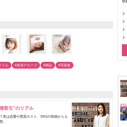
登
イドル
#坂道グループ
#雑誌
#写真集
身取引”のリアル
？実は恋愛や悪質ホスト、SNSの投稿からも
態。