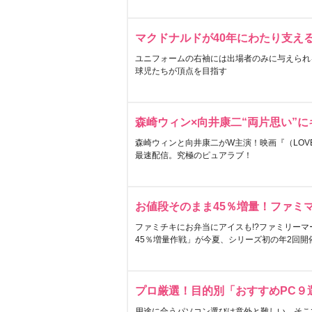
マクドナルドが40年にわたり支え
ユニフォームの右袖には出場者のみに与えられ
球児たちが頂点を目指す
森崎ウィン×向井康二“両片思い”
森崎ウィンと向井康二がW主演！映画『（LOVE S
最速配信。究極のピュアラブ！
お値段そのまま45％増量！ファミ
ファミチキにお弁当にアイスも!?ファミリーマ
45％増量作戦」が今夏、シリーズ初の年2回開
プロ厳選！目的別「おすすめPC９
用途に合うパソコン選びは意外と難しい。そこ