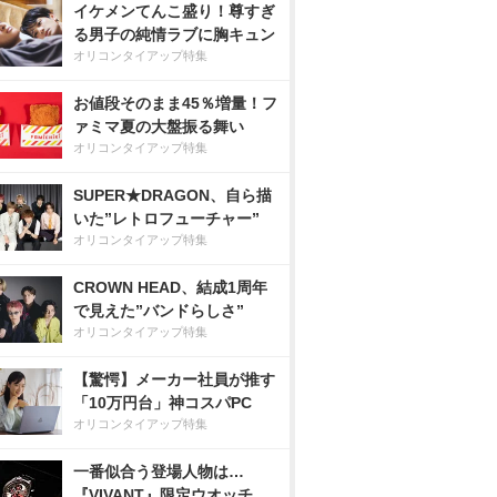
イケメンてんこ盛り！尊すぎ
る男子の純情ラブに胸キュン
オリコンタイアップ特集
お値段そのまま45％増量！フ
ァミマ夏の大盤振る舞い
オリコンタイアップ特集
SUPER★DRAGON、自ら描
いた”レトロフューチャー”
オリコンタイアップ特集
CROWN HEAD、結成1周年
で見えた”バンドらしさ”
オリコンタイアップ特集
【驚愕】メーカー社員が推す
「10万円台」神コスパPC
オリコンタイアップ特集
一番似合う登場人物は…
『VIVANT』限定ウオッチ