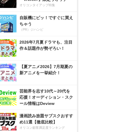
オリコンタイアップ特集
自販機にピッ！ですぐに買え
ちゃう
（PR）ジハンピ
2026年7月夏ドラマも、注目
作＆話題作が勢ぞろい！
【夏アニメ2026】7月期夏の
新アニメを一挙紹介！
芸能界を志す10代～20代を
応援！オーディション・スク
ール情報はDeview
漫画読み放題サブスクおすす
め11選【徹底比較】
オリコン顧客満足度ランキング