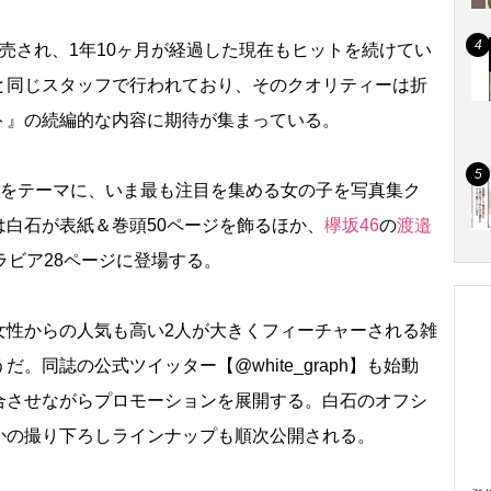
売され、1年10ヶ月が経過した現在もヒットを続けてい
と同じスタッフで行われており、そのクオリティーは折
ト』の続編的な内容に期待が集まっている。
”をテーマに、いま最も注目を集める女の子を写真集ク
白石が表紙＆巻頭50ページを飾るほか、
欅坂46
の
渡邉
ラビア28ページに登場する。
性からの人気も高い2人が大きくフィーチャーされる雑
。同誌の公式ツイッター【@white_graph】も始動
合させながらプロモーションを展開する。白石のオフシ
かの撮り下ろしラインナップも順次公開される。