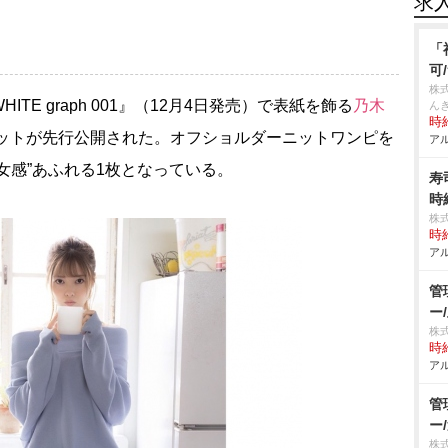
求
「
可
株
E graph 001』（12月4日発売）で表紙を飾る
乃木
んき
時給
カットが先行公開された。オフショルダーニットワンピを
アル
女感”あふれる1枚となっている。
寿
時
株
時給
アル
管
ー
株
時給
アル
管
ー
株