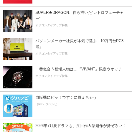
SUPER★DRAGON、自ら描いた”レトロフューチャ
ー”
オリコンタイアップ特集
パソコンメーカー社員が本気で選ぶ「10万円台PC3
選」
オリコンタイアップ特集
一番似合う登場人物は…『VIVANT』限定ウオッチ
オリコンタイアップ特集
自販機にピッ！ですぐに買えちゃう
（PR）ジハンピ
2026年7月夏ドラマも、注目作＆話題作が勢ぞろい！