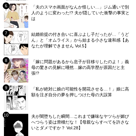
「夫のスマホ画面がなんか怪しい…」ジム通いで別
人のように変わった!? 夫が隠していた衝撃の事実と
は
結婚前提の付き合いに喜ぶよし子だったが…「うど
ん」と「オムライス」から始まる小さな違和感【あ
なたが理解できません Vol.5】
「嫁に問題があるから息子が目移りしたのよ！」義
母の驚きの見解に唖然…嫁の高学歴が原因だと主
張!?
「私が絶対に娘の可能性を開花させる…！」娘に高
額を注ぎ自分の夢を押しつけた母の大誤算
夫が闇堕ちした瞬間…これまで嫌味なヤツらが媚び
へつらう姿は滑稽だな！【母親ならすべてを許さな
いとダメですか？ Vol.28】