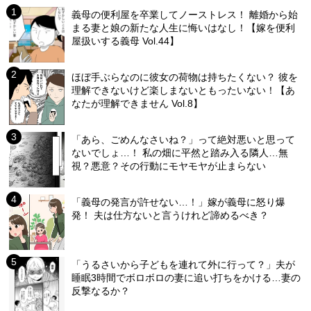
義母の便利屋を卒業してノーストレス！ 離婚から始
まる妻と娘の新たな人生に悔いはなし！【嫁を便利
屋扱いする義母 Vol.44】
ほぼ手ぶらなのに彼女の荷物は持ちたくない？ 彼を
理解できないけど楽しまないともったいない！【あ
なたが理解できません Vol.8】
「あら、ごめんなさいね？」って絶対悪いと思って
ないでしょ…！ 私の畑に平然と踏み入る隣人…無
視？悪意？その行動にモヤモヤが止まらない
「義母の発言が許せない…！」嫁が義母に怒り爆
発！ 夫は仕方ないと言うけれど諦めるべき？
「うるさいから子どもを連れて外に行って？」夫が
睡眠3時間でボロボロの妻に追い打ちをかける…妻の
反撃なるか？