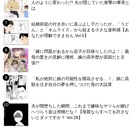
人のように変わった!? 夫が隠していた衝撃の事実と
は
結婚前提の付き合いに喜ぶよし子だったが…「うど
ん」と「オムライス」から始まる小さな違和感【あ
なたが理解できません Vol.5】
「嫁に問題があるから息子が目移りしたのよ！」義
母の驚きの見解に唖然…嫁の高学歴が原因だと主
張!?
「私が絶対に娘の可能性を開花させる…！」娘に高
額を注ぎ自分の夢を押しつけた母の大誤算
夫が闇堕ちした瞬間…これまで嫌味なヤツらが媚び
へつらう姿は滑稽だな！【母親ならすべてを許さな
いとダメですか？ Vol.28】