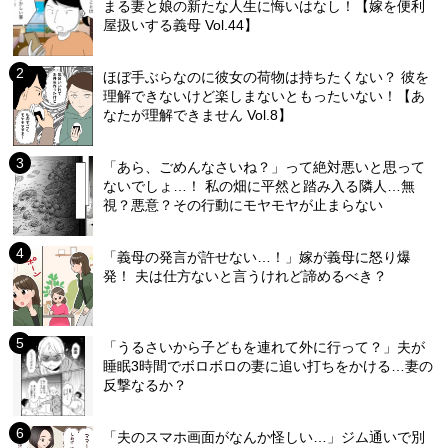
まる妻と娘の新たな人生に悔いはなし！【嫁を便利
屋扱いする義母 Vol.44】
ほぼ手ぶらなのに彼女の荷物は持ちたくない？ 彼を
理解できないけど楽しまないともったいない！【あ
なたが理解できません Vol.8】
「あら、ごめんなさいね？」って絶対悪いと思って
ないでしょ…！ 私の畑に平然と踏み入る隣人…無
視？悪意？その行動にモヤモヤが止まらない
「義母の発言が許せない…！」嫁が義母に怒り爆
発！ 夫は仕方ないと言うけれど諦めるべき？
「うるさいから子どもを連れて外に行って？」夫が
睡眠3時間でボロボロの妻に追い打ちをかける…妻の
反撃なるか？
「夫のスマホ画面がなんか怪しい…」ジム通いで別