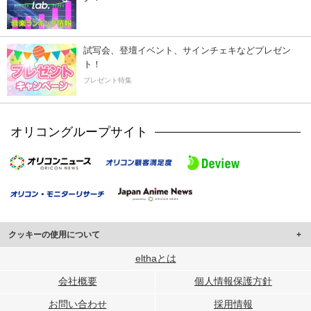
試写会、登壇イベント、サインチェキなどプレゼン
ト！
プレゼント特集
オリコングループサイト
クッキーの使用について
このサイトでは Cookie を使用して、ユーザーに合わせたコンテンツや広告の
elthaとは
表示、ソーシャル メディア機能の提供、広告の表示回数やクリック数の測定を
会社概要
個人情報保護方針
行っています。
また、ユーザーによるサイトの利用状況についても情報を収集し、ソーシャル
お問い合わせ
採用情報
メディアや広告配信、データ解析の各パートナーに提供しています。