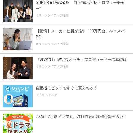
SUPER★DRAGON、自ら描いた”レトロフューチャ
ー”
オリコンタイアップ特集
【驚愕】メーカー社員が推す「10万円台」神コスパ
PC
オリコンタイアップ特集
『VIVANT』限定ウオッチ、プロデューサーの感想は
オリコンタイアップ特集
自販機にピッ！ですぐに買えちゃう
（PR）ジハンピ
2026年7月夏ドラマも、注目作＆話題作が勢ぞろい！