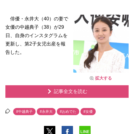
俳優・永井大（40）の妻で
女優の中越典子（38）が29
日、自身のインスタグラムを
更新し、第2子女児出産を報
告した。
拡大する
記事全文を読む
#中越典子
#永井大
#おめでた
#女優