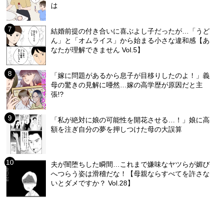
は
結婚前提の付き合いに喜ぶよし子だったが…「うど
ん」と「オムライス」から始まる小さな違和感【あ
なたが理解できません Vol.5】
「嫁に問題があるから息子が目移りしたのよ！」義
母の驚きの見解に唖然…嫁の高学歴が原因だと主
張!?
「私が絶対に娘の可能性を開花させる…！」娘に高
額を注ぎ自分の夢を押しつけた母の大誤算
夫が闇堕ちした瞬間…これまで嫌味なヤツらが媚び
へつらう姿は滑稽だな！【母親ならすべてを許さな
いとダメですか？ Vol.28】