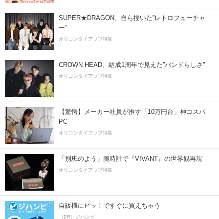
SUPER★DRAGON、自ら描いた”レトロフューチャ
ー”
オリコンタイアップ特集
CROWN HEAD、結成1周年で見えた”バンドらしさ”
オリコンタイアップ特集
【驚愕】メーカー社員が推す「10万円台」神コスパ
PC
オリコンタイアップ特集
「別班のよう」腕時計で『VIVANT』の世界観再現
オリコンタイアップ特集
自販機にピッ！ですぐに買えちゃう
（PR）ジハンピ