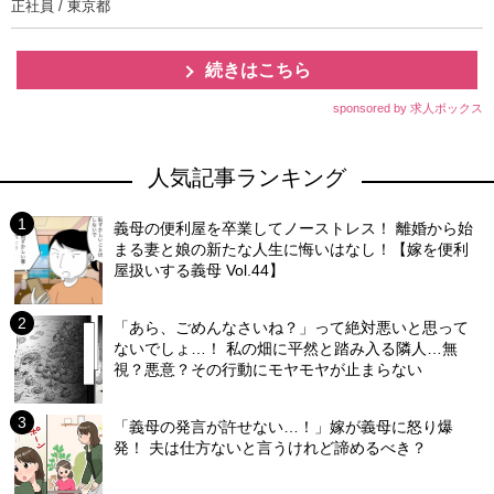
正社員 / 東京都
続きはこちら
sponsored by 求人ボックス
人気記事ランキング
義母の便利屋を卒業してノーストレス！ 離婚から始
まる妻と娘の新たな人生に悔いはなし！【嫁を便利
屋扱いする義母 Vol.44】
「あら、ごめんなさいね？」って絶対悪いと思って
ないでしょ…！ 私の畑に平然と踏み入る隣人…無
視？悪意？その行動にモヤモヤが止まらない
「義母の発言が許せない…！」嫁が義母に怒り爆
発！ 夫は仕方ないと言うけれど諦めるべき？