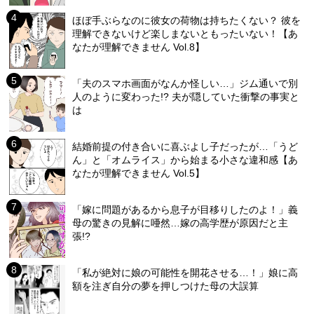
ほぼ手ぶらなのに彼女の荷物は持ちたくない？ 彼を
理解できないけど楽しまないともったいない！【あ
なたが理解できません Vol.8】
「夫のスマホ画面がなんか怪しい…」ジム通いで別
人のように変わった!? 夫が隠していた衝撃の事実と
は
結婚前提の付き合いに喜ぶよし子だったが…「うど
ん」と「オムライス」から始まる小さな違和感【あ
なたが理解できません Vol.5】
「嫁に問題があるから息子が目移りしたのよ！」義
母の驚きの見解に唖然…嫁の高学歴が原因だと主
張!?
「私が絶対に娘の可能性を開花させる…！」娘に高
額を注ぎ自分の夢を押しつけた母の大誤算