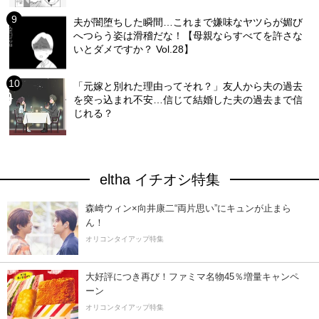
夫が闇堕ちした瞬間…これまで嫌味なヤツらが媚び
へつらう姿は滑稽だな！【母親ならすべてを許さな
いとダメですか？ Vol.28】
「元嫁と別れた理由ってそれ？」友人から夫の過去
を突っ込まれ不安…信じて結婚した夫の過去まで信
じれる？
eltha イチオシ特集
森崎ウィン×向井康二“両片思い”にキュンが止まら
ん！
オリコンタイアップ特集
大好評につき再び！ファミマ名物45％増量キャンペ
ーン
オリコンタイアップ特集