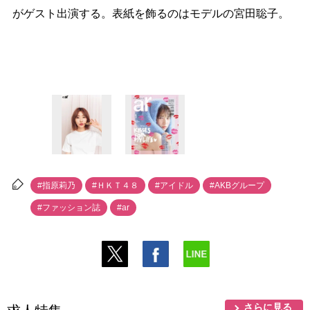
がゲスト出演する。表紙を飾るのはモデルの宮田聡子。
#指原莉乃
#ＨＫＴ４８
#アイドル
#AKBグループ
#ファッション誌
#ar
さらに見る