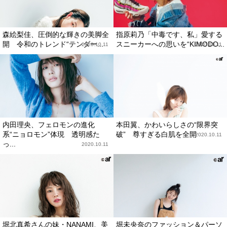
森絵梨佳、圧倒的な輝きの美脚全
指原莉乃「中毒です、私」愛する
開 令和のトレンド“テンダー...
スニーカーへの思いを“KIMODO...
2020.10.11
2020.10.11
内田理央、フェロモンの進化
本田翼、かわいらしさの“限界突
系“ニョロモン”体現 透明感た
破” 尊すぎる白肌を全開
2020.10.11
っ...
2020.10.11
堀北真希さんの妹・NANAMI、美
堀未央奈のファッション＆パーソ