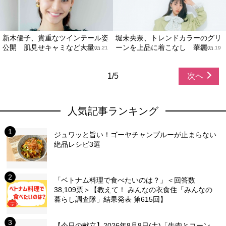
新木優子、貴重なツインテール姿
堀未央奈、トレンドカラーのグリ
公開 肌見せキャミなど大量...
ーンを上品に着こなし 華麗...
2020.05.21
2020.05.19
1/5
次へ
人気記事ランキング
ジュワッと旨い！ゴーヤチャンプルーが止まらない
絶品レシピ3選
「ベトナム料理で食べたいのは？」＜回答数
38,109票＞【教えて！ みんなの衣食住「みんなの
暮らし調査隊」結果発表 第615回】
【今日の献立】2026年8月8日(土)「牛肉とコーン