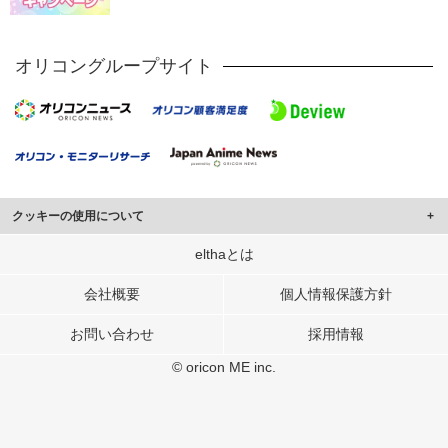
オリコングループサイト
クッキーの使用について
このサイトでは Cookie を使用して、ユーザーに合わせたコンテンツや広告の
elthaとは
表示、ソーシャル メディア機能の提供、広告の表示回数やクリック数の測定を
行っています。
会社概要
個人情報保護方針
また、ユーザーによるサイトの利用状況についても情報を収集し、ソーシャル
お問い合わせ
採用情報
メディアや広告配信、データ解析の各パートナーに提供しています。
各パートナーは、この情報とユーザーが各パートナーに提供した他の情報や、
© oricon ME inc.
ユーザーが各パートナーのサービスを使用したときに収集した他の情報を組み
合わせて使用することがあります。