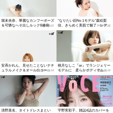
堀未央奈、華麗なカンフーポーズ
“なりたい顔No.1モデル”森絵梨
＆可憐なへそ出しルック5連発...
佳、きらめく美肌で魅了 レア...
2020.08.11
2020.08.10
安斉かれん、見せたことないナチ
桃月なしこ『ar』でランジェリー
ュラルメイク＆オール白コー...
モデルに 柔らかボディでム...
2020.08.10
2020.08.10
清野菜名、タイトドレスまとい
宇野実彩子、雑誌4誌のカバーを