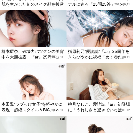
肌を生かした旬のメイク顔を披露
ナルに迫る「25問25答」 メ...
2020.09.11
2020.09.11
橋本環奈、破壊力バツグンの美背
指原莉乃“愛読誌”『ar』25周年を
中を大胆披露 『ar』25周年...
きらびやかに祝福「めくるた...
2020.09.11
2020.09.11
本田翼“ラブっけ女子”を軽やかに
桃月なしこ、愛読誌『ar』初登場
表現 超絶スタイル＆BIGスマ...
に「うれしさと驚きでいっぱ...
2020.09.11
2020.08.12