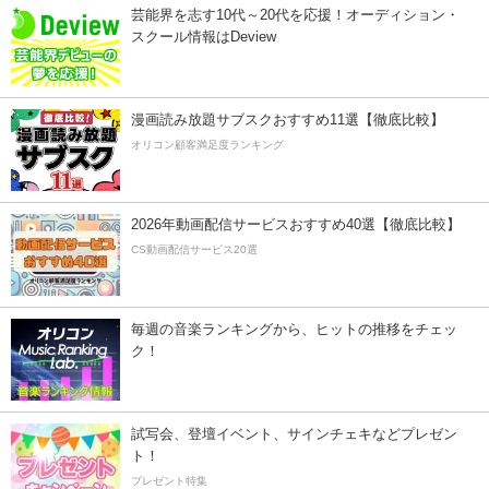
芸能界を志す10代～20代を応援！オーディション・
スクール情報はDeview
漫画読み放題サブスクおすすめ11選【徹底比較】
オリコン顧客満足度ランキング
2026年動画配信サービスおすすめ40選【徹底比較】
CS動画配信サービス20選
毎週の音楽ランキングから、ヒットの推移をチェッ
ク！
試写会、登壇イベント、サインチェキなどプレゼン
ト！
プレゼント特集