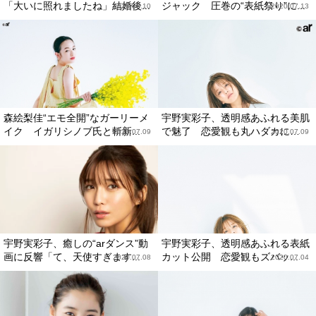
「大いに照れましたね」結婚後...
ジャック 圧巻の“表紙祭り”に...
2020.08.10
2020.07.13
森絵梨佳“エモ全開”なガーリーメ
宇野実彩子、透明感あふれる美肌
イク イガリシノブ氏と斬新...
で魅了 恋愛観も丸ハダカに…
2020.07.09
2020.07.09
宇野実彩子、癒しの“arダンス”動
宇野実彩子、透明感あふれる表紙
画に反響「て、天使すぎます...
カット公開 恋愛観もズバッ...
2020.07.08
2020.07.04