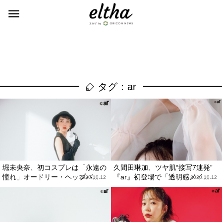
タグ：ar
堀未央奈、初コスプレは「永遠の
久間田琳加、ツヤ肌“接写7連発”
憧れ」オードリー・ヘップバ...
『ar』初登場で「透明感メイ...
2020.10.12
2020.10.12