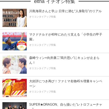
eltha イチオシ特集
川島海荷さんと学ぶ 日常に潜む“人身取引”のリアル
オリコンタイアップ特集
マクドナルドが40年にわたり支える「小学生の甲子
園」
オリコンタイアップ特集
森崎ウィン×向井康二“両片思い”にキュンが止まら
ん！
オリコンタイアップ特集
大好評につき再び！ファミマ名物45％増量キャンペ
ーン
オリコンタイアップ特集
SUPER★DRAGON、自ら描いた”レトロフューチャ