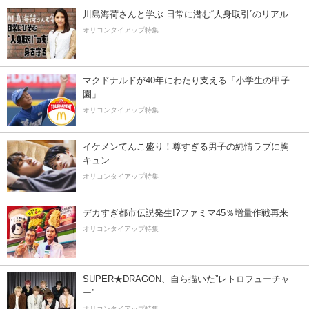
川島海荷さんと学ぶ 日常に潜む“人身取引”のリアル
オリコンタイアップ特集
マクドナルドが40年にわたり支える「小学生の甲子
園」
オリコンタイアップ特集
イケメンてんこ盛り！尊すぎる男子の純情ラブに胸
キュン
オリコンタイアップ特集
デカすぎ都市伝説発生!?ファミマ45％増量作戦再来
オリコンタイアップ特集
SUPER★DRAGON、自ら描いた”レトロフューチャ
ー”
オリコンタイアップ特集