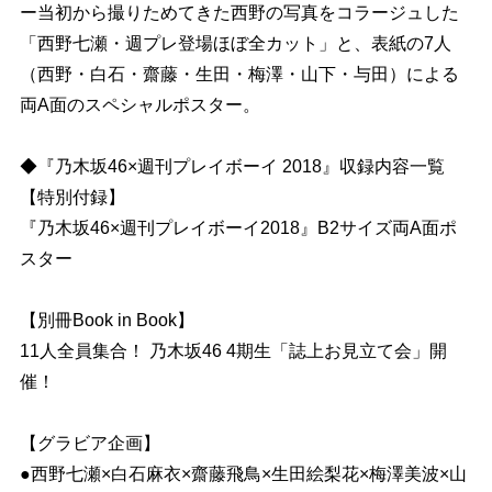
ー当初から撮りためてきた西野の写真をコラージュした
「西野七瀬・週プレ登場ほぼ全カット」と、表紙の7人
（西野・白石・齋藤・生田・梅澤・山下・与田）による
両A面のスペシャルポスター。
◆『乃木坂46×週刊プレイボーイ 2018』収録内容一覧
【特別付録】
『乃木坂46×週刊プレイボーイ2018』B2サイズ両A面ポ
スター
【別冊Book in Book】
11人全員集合！ 乃木坂46 4期生「誌上お見立て会」開
催！
【グラビア企画】
●西野七瀬×白石麻衣×齋藤飛鳥×生田絵梨花×梅澤美波×山