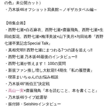
の色』未公開カット）
・乃木坂46オフショット寫眞館～ノギザカタベル編～
【特集企画】
・西野七瀬×白石麻衣、西野七瀬×齋藤飛鳥、西野七瀬×生
田絵梨花、西野七瀬×梅澤美波×山下美月×与田祐希『西野
七瀬卒業記念Special Talk』
・真相究明!! 西野七瀬にまつわる7つの謎を追えっ!!
・西野七瀬 乃木坂46最後のインタビュー!!
・西野七瀬が答えます！ 100の質問
・新規ファン推し増し大歓迎!! 4期生『私の履歴書』
・喫茶まいちゅんのお悩み相談
・乃木坂46“画伯王”決定戦
・
高山一実
×齋藤飛鳥『本を読むこと、本を書くこと』
・乃木坂46ライブ総選挙
・振付師・Seishiroインタビュー