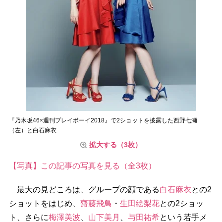
『乃木坂46×週刊プレイボーイ2018』で2ショットを披露した西野七瀬
（左）と白石麻衣
拡大する（3枚）
【写真】この記事の写真を見る（全3枚）
最大の見どころは、グループの顔である
白石麻衣
との2
ショットをはじめ、
齋藤飛鳥
・
生田絵梨花
との2ショッ
ト、さらに
梅澤美波
、
山下美月
、
与田祐希
という若手メ