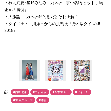
・秋元真夏×星野みなみ『乃木坂工事中名物 ヒット祈願
企画の裏側』
・大激論!! 乃木坂46的朝だけそれ正解!?
・クイズ王・古川洋平からの挑戦状『乃木坂クイズ46
2018』
#西野七瀬
#白石麻衣
#乃木坂４６
#アイドル
#坂道グループ
#雑誌