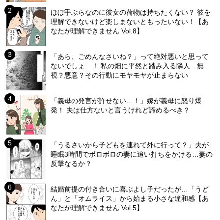
ほぼ手ぶらなのに彼女の荷物は持ちたくない？ 彼を
理解できないけど楽しまないともったいない！【あ
なたが理解できません Vol.8】
「あら、ごめんなさいね？」って絶対悪いと思って
ないでしょ…！ 私の畑に平然と踏み入る隣人…無
視？悪意？その行動にモヤモヤが止まらない
「義母の発言が許せない…！」嫁が義母に怒り爆
発！ 夫は仕方ないと言うけれど諦めるべき？
「うるさいから子どもを連れて外に行って？」夫が
睡眠3時間でボロボロの妻に追い打ちをかける…妻の
反撃なるか？
結婚前提の付き合いに喜ぶよし子だったが…「うど
ん」と「オムライス」から始まる小さな違和感【あ
なたが理解できません Vol.5】