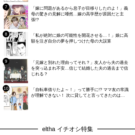
「嫁に問題があるから息子が目移りしたのよ！」義
母の驚きの見解に唖然…嫁の高学歴が原因だと主
張!?
「私が絶対に娘の可能性を開花させる…！」娘に高
額を注ぎ自分の夢を押しつけた母の大誤算
「元嫁と別れた理由ってそれ？」友人から夫の過去
を突っ込まれ不安…信じて結婚した夫の過去まで信
じれる？
「自転車借りたよ～！」って勝手に!? ママ友の常識
が理解できない！ 次に貸してと言ってきたのは…
eltha イチオシ特集