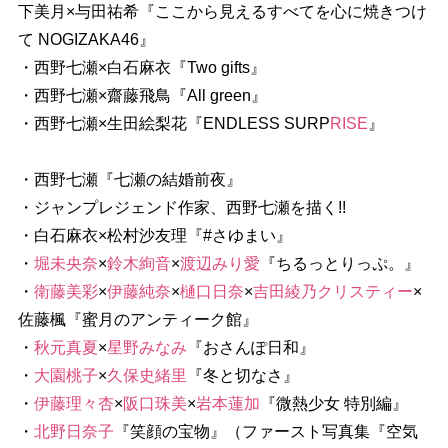
下美月×与田祐希『ここから見えるすべてを心に焼きつけ
て NOGIZAKA46』
・西野七瀬×白石麻衣『Two gifts』
・西野七瀬×齋藤飛鳥『All green』
・西野七瀬×生田絵梨花『ENDLESS SURP
RISE
』
・西野七瀬『七瀬の結婚前夜』
・ジャンプレジェンド作家、西野七瀬を描く!!
・白石麻衣×松村沙友理『#さゆまい』
・
堀未央奈
×
鈴木絢音
×
渡辺みり愛
『ちるっとりっぷ。』
・
衛藤美彩
×
伊藤純奈
×
樋口日奈
×
吉田綾乃クリスティー
×
佐藤楓『蜜月のアンティーク館』
・
秋元真夏
×
星野みなみ
『おさんぽ日和』
・
大園桃子
×
久保史緒里
『冬と切なさ』
・
伊藤理々杏
×
阪口珠美
×
本蓮加
『微熱少女 特別編』
・
北野日奈子
『笑顔の宝物』（ファースト写真集『空気