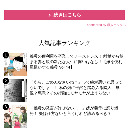
続きはこちら
sponsored by 求人ボックス
人気記事ランキング
義母の便利屋を卒業してノーストレス！ 離婚から始
まる妻と娘の新たな人生に悔いはなし！【嫁を便利
屋扱いする義母 Vol.44】
「あら、ごめんなさいね？」って絶対悪いと思って
ないでしょ…！ 私の畑に平然と踏み入る隣人…無
視？悪意？その行動にモヤモヤが止まらない
「義母の発言が許せない…！」嫁が義母に怒り爆
発！ 夫は仕方ないと言うけれど諦めるべき？