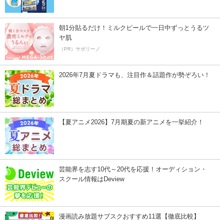
朝1分貼るだけ！ミルクピールで一日中ずっとうるツ
ヤ肌
（PR）サボリーノ
2026年7月夏ドラマも、注目作＆話題作が勢ぞろい！
【夏アニメ2026】7月期夏の新アニメを一挙紹介！
芸能界を志す10代～20代を応援！オーディション・
スクール情報はDeview
漫画読み放題サブスクおすすめ11選【徹底比較】