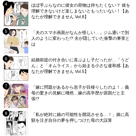
ほぼ手ぶらなのに彼女の荷物は持ちたくない？ 彼を
理解できないけど楽しまないともったいない！【あ
なたが理解できません Vol.8】
「夫のスマホ画面がなんか怪しい…」ジム通いで別
人のように変わった!? 夫が隠していた衝撃の事実と
は
結婚前提の付き合いに喜ぶよし子だったが…「うど
ん」と「オムライス」から始まる小さな違和感【あ
なたが理解できません Vol.5】
「嫁に問題があるから息子が目移りしたのよ！」義
母の驚きの見解に唖然…嫁の高学歴が原因だと主
張!?
「私が絶対に娘の可能性を開花させる…！」娘に高
額を注ぎ自分の夢を押しつけた母の大誤算