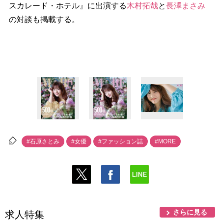
スカレード・ホテル』に出演する
木村拓哉
と
長澤まさみ
の対談も掲載する。
#石原さとみ
#女優
#ファッション誌
#MORE
さらに見る
求人特集