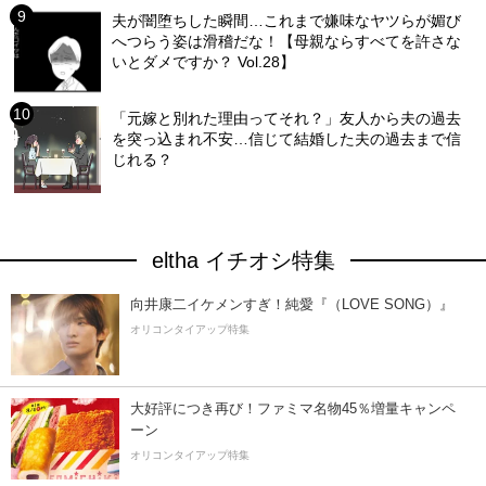
夫が闇堕ちした瞬間…これまで嫌味なヤツらが媚び
へつらう姿は滑稽だな！【母親ならすべてを許さな
いとダメですか？ Vol.28】
「元嫁と別れた理由ってそれ？」友人から夫の過去
を突っ込まれ不安…信じて結婚した夫の過去まで信
じれる？
eltha イチオシ特集
向井康二イケメンすぎ！純愛『（LOVE SONG）』
オリコンタイアップ特集
大好評につき再び！ファミマ名物45％増量キャンペ
ーン
オリコンタイアップ特集