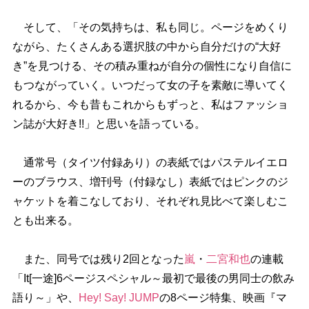
そして、「その気持ちは、私も同じ。ページをめくり
ながら、たくさんある選択肢の中から自分だけの“大好
き”を見つける、その積み重ねが自分の個性になり自信に
もつながっていく。いつだって女の子を素敵に導いてく
れるから、今も昔もこれからもずっと、私はファッショ
ン誌が大好き!!」と思いを語っている。
通常号（タイツ付録あり）の表紙ではパステルイエロ
ーのブラウス、増刊号（付録なし）表紙ではピンクのジ
ャケットを着こなしており、それぞれ見比べて楽しむこ
とも出来る。
また、同号では残り2回となった
嵐
・
二宮和也
の連載
「It[一途]6ページスペシャル～最初で最後の男同士の飲み
語り～」や、
Hey! Say! JUMP
の8ページ特集、映画『マ