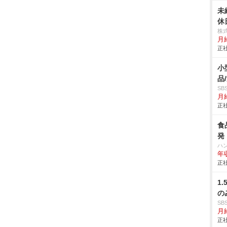
未
休
株
月
正社
小
品
S
月給
正社
食
発
ハ
年
正社
1
の
S
月給
正社