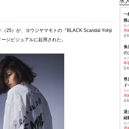
求
一
務
株
り
（25）が、ヨウジヤマモトの『BLACK Scandal Yohji
月
正社
'S』イメージビジュアルに起用された。
食
の
株
年
正社
専
ド
宮
月
正社
退
経
株
月