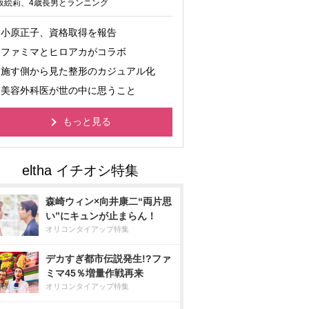
坂絵莉、4歳長男とランニング
小原正子、資格取得を報告
ファミマとヒロアカがコラボ
施す側から見た整形のカジュアル化
美容外科医が世の中に思うこと
もっと見る
森崎ウィン×向井康二“両片思
い”にキュンが止まらん！
オリコンタイアップ特集
デカすぎ都市伝説発生!?ファ
ミマ45％増量作戦再来
オリコンタイアップ特集