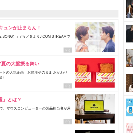
にキュンが止まらん！
ONG）』が8／５よりJ:COM STREAMで
マ夏の大盤振る舞い
ートの人気企画「お値段そのまま おかわり
催！
選」とは？
で、マウスコンピューターの製品担当者が用