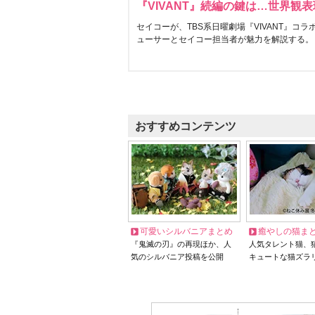
『VIVANT』続編の鍵は…世界観
セイコーが、TBS系日曜劇場『VIVANT』コ
ューサーとセイコー担当者が魅力を解説する。
おすすめコンテンツ
可愛いシルバニアまとめ
癒やしの猫ま
『鬼滅の刃』の再現ほか、人
人気タレント猫、
気のシルバニア投稿を公開
キュートな猫ズラ