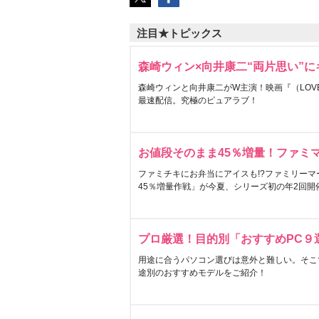
注目★トピックス
森崎ウィン×向井康二“両片思い”
森崎ウィンと向井康二がW主演！映画『（LOVE S
最速配信。究極のピュアラブ！
お値段そのまま45％増量！ファミ
ファミチキにお弁当にアイスも!?ファミリーマ
45％増量作戦」が今夏、シリーズ初の年2回開
プロ厳選！目的別「おすすめPC９
用途に合うパソコン選びは意外と難しい。そこ
途別のおすすめモデルをご紹介！