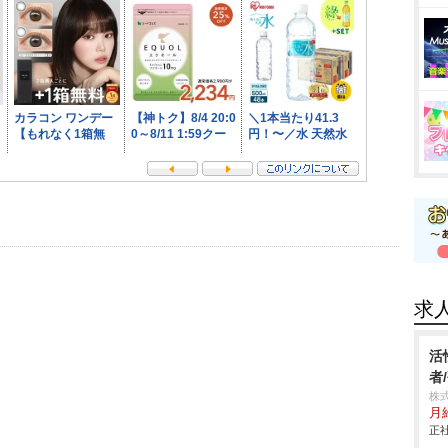
求
活
者
株式
月
正社