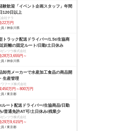
経験歓迎「イベント企画スタッフ」年間
日120日以上
式会社テラ
給22万円
員 / 神奈川県
型トラック配送ドライバー/1.5t/生協商
/近距離の固定ルート/日勤/土日休み
BSゼンツウ株式会社
28万3,655円～
員 / 神奈川県
品卸売メーカーで水産加工食品の商品開
・生産管理
ンワフーズ株式会社
収450万円～800万円
員 / 東京都
.5tルート配送ドライバー/生協商品/日勤
み/普通免許AT可/土日休み/残業少
BSゼンツウ株式会社
29万9,615円～
員 / 東京都