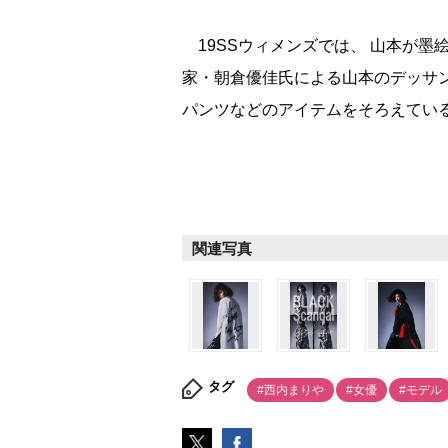
19SSウィメンズでは、 山本が墨
家・朝倉優佳氏による山本のデッサ
パンツなどのアイテムをそろえてい
関連写真
タグ
#西内まり
#女優
#モデル