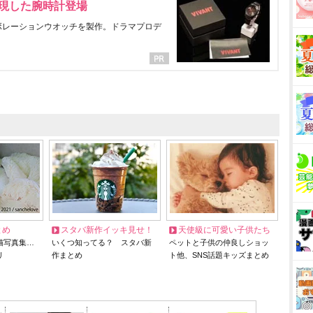
表現した腕時計登場
ラボレーションウオッチを製作。ドラマプロデ
とめ
スタバ新作イッキ見せ！
天使級に可愛い子供たち
猫写真集…
いくつ知ってる？ スタバ新
ペットと子供の仲良しショッ
リ
作まとめ
ト他、SNS話題キッズまとめ