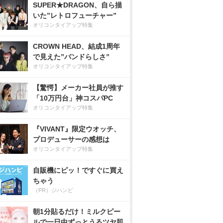
SUPER★DRAGON、自ら描
いた”レトロフューチャー”
オリコンタイアップ特集
CROWN HEAD、結成1周年
で見えた”バンドらしさ”
オリコンタイアップ特集
【驚愕】メーカー社員が推す
「10万円台」神コスパPC
オリコンタイアップ特集
『VIVANT』限定ウオッチ、
プロデューサーの感想は
オリコンタイアップ特集
自販機にピッ！ですぐに買え
ちゃう
（PR）ジハンピ
朝1分貼るだけ！ミルクピー
ルで一日中ずっとうるツヤ肌