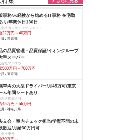
人特集
さらに見る
般事務/未経験から始めるIT事務 在宅勤
あり/年間休日130日
式会社カンゲンエージェント
給22万円～40万円
員 / 東京都
品の品質管理・品質保証/イオングループ
大手スーパー
式会社マルエツ
収500万円～700万円
員 / 東京都
属車両の大型ドライバー/月45万可/東京
ーム年間シートあり
田運送株式会社
給45万円～55万円
員 / 神奈川県
去立会・室内チェック担当/学歴不問の未
験歓迎/月給30万円可
式会社東舟
給30万円～