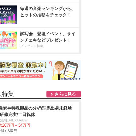
毎週の音楽ランキングから、
ヒットの推移をチェック！
試写会、登壇イベント、サイ
ンチェキなどプレゼント！
プレゼント特集
人特集
さらに見る
性炭や特殊製品の分析/理系出身未経験
/研修充実/土日祝休
会社BREXA Advan
給20万円～34万円
員 / 大阪府