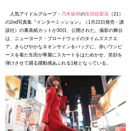
人気アイドルグループ・
乃木坂46
の
生田絵梨花
（21）
の2nd写真集『インターミッション』（1月22日発売・講
談社）の裏表紙カットが30日、公開された。撮影の舞台
は、ニューヨーク・ブロードウェイのタイムズスクエ
ア。きらびやかなネオンサインをバックに、赤いワンピ
ースを着た生田が華麗にスカートをはためかせ、笑顔を
弾けさせて踊る躍動感あふれる1枚となっている。