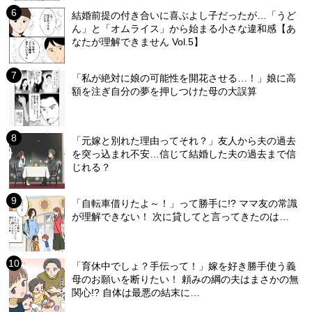
結婚前提の付き合いに喜ぶよし子だったが…「うど
ん」と「オムライス」から始まる小さな違和感【あ
なたが理解できません Vol.5】
「私が絶対に娘の可能性を開花させる…！」娘に高
額を注ぎ自分の夢を押しつけた母の大誤算
「元嫁と別れた理由ってそれ？」友人から夫の過去
を突っ込まれ不安…信じて結婚した夫の過去まで信
じれる？
「自転車借りたよ～！」って勝手に!? ママ友の常識
が理解できない！ 次に貸してと言ってきたのは…
「育休中でしょ？手伝って！」嫁を好き勝手使う義
母のお願いを断りたい！ 頼みの綱の夫はまさかの無
関心!? 自体は最悪の結末に…