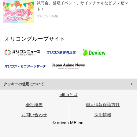
試写会、登壇イベント、サインチェキなどプレゼン
ト！
プレゼント特集
オリコングループサイト
クッキーの使用について
このサイトでは Cookie を使用して、ユーザーに合わせたコンテンツや広告の
elthaとは
表示、ソーシャル メディア機能の提供、広告の表示回数やクリック数の測定を
会社概要
個人情報保護方針
行っています。
また、ユーザーによるサイトの利用状況についても情報を収集し、ソーシャル
お問い合わせ
採用情報
メディアや広告配信、データ解析の各パートナーに提供しています。
各パートナーは、この情報とユーザーが各パートナーに提供した他の情報や、
© oricon ME inc.
ユーザーが各パートナーのサービスを使用したときに収集した他の情報を組み
合わせて使用することがあります。