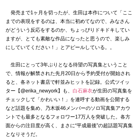
発売まで1ヶ月を切ったが、生田は本作について「ここ
までの表現をするのは、本当に初めてなので、みなさん
がどういう反応をするのか、ちょっぴりドキドキしてい
ますが、とても素敵な作品になったと思うので、楽しみ
にしていてください！」とアピールしている。。
生田にとって3年ぶりとなる待望の写真集ということ
で、情報が解禁された先月20日から予約受付が開始され
ると、各ネット書店で軒並みヒットを記録。公式ツイッ
ター【@erika_newyork】も、
白石麻衣
が生田の写真集を
チェックして「かわいい！」を連呼する動画を公開する
など話題を集め、乃木坂46メンバーのソロ写真集アカウ
ントでも最多となるフォロワー17万人を突破した。各方
面からの注目度が高く、まさに“平成最後”の超話題写真集
となりそうだ。