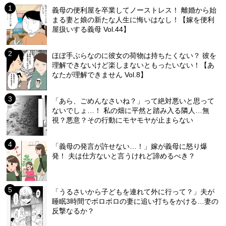
義母の便利屋を卒業してノーストレス！ 離婚から始
まる妻と娘の新たな人生に悔いはなし！【嫁を便利
屋扱いする義母 Vol.44】
ほぼ手ぶらなのに彼女の荷物は持ちたくない？ 彼を
理解できないけど楽しまないともったいない！【あ
なたが理解できません Vol.8】
「あら、ごめんなさいね？」って絶対悪いと思って
ないでしょ…！ 私の畑に平然と踏み入る隣人…無
視？悪意？その行動にモヤモヤが止まらない
「義母の発言が許せない…！」嫁が義母に怒り爆
発！ 夫は仕方ないと言うけれど諦めるべき？
「うるさいから子どもを連れて外に行って？」夫が
睡眠3時間でボロボロの妻に追い打ちをかける…妻の
反撃なるか？