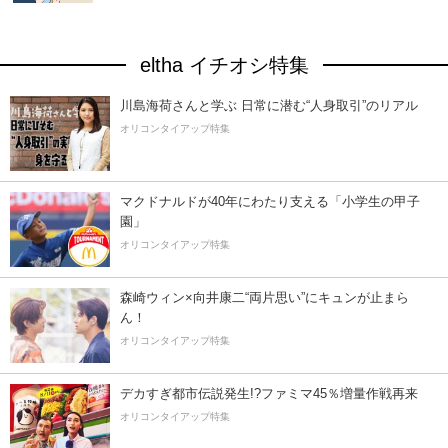
eltha イチオシ特集
川島海荷さんと学ぶ 日常に潜む“人身取引”のリアル
オリコンタイアップ特集
マクドナルドが40年にわたり支える「小学生の甲子
園」
オリコンタイアップ特集
森崎ウィン×向井康二“両片思い”にキュンが止まら
ん！
オリコンタイアップ特集
デカすぎ都市伝説発生!?ファミマ45％増量作戦再来
オリコンタイアップ特集