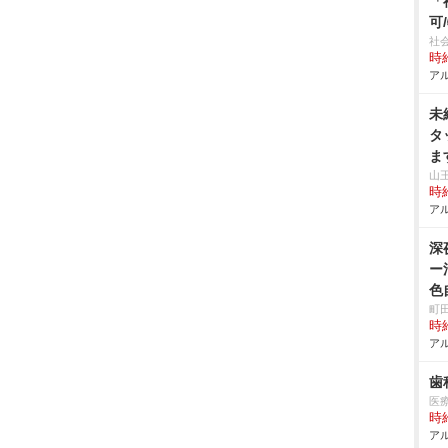
「
可
社
時給
アル
未
タ
ま
山
時給
アル
深
ー
色
町
時給
アル
歯
医
時給
アル