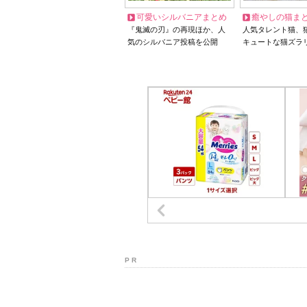
可愛いシルバニアまとめ
癒やしの猫ま
『鬼滅の刃』の再現ほか、人
人気タレント猫、
気のシルバニア投稿を公開
キュートな猫ズラ
P R