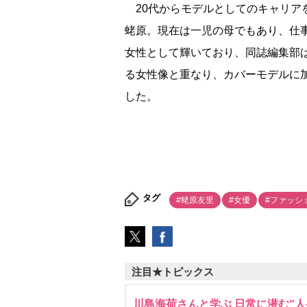
20代からモデルとしてのキャリア
蛯原。現在は一児の母でもあり、仕
女性として輝いており、同誌編集部
る女性像と重なり、カバーモデルに
した。
タグ
#蛯原友里
#女優
#ファッシ
注目★トピックス
川島海荷さんと学ぶ 日常に潜む“人