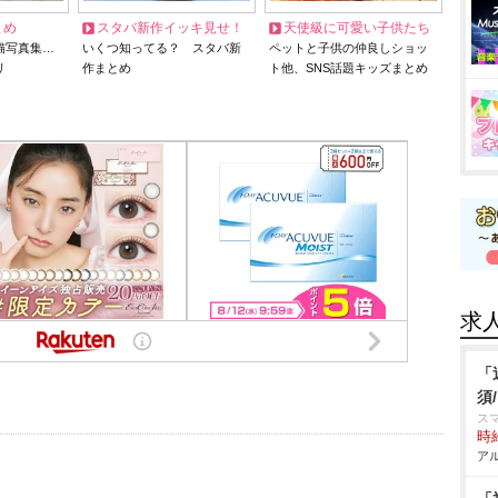
とめ
スタバ新作イッキ見せ！
天使級に可愛い子供たち
猫写真集…
いくつ知ってる？ スタバ新
ペットと子供の仲良しショッ
リ
作まとめ
ト他、SNS話題キッズまとめ
求
「
須
スマ
時給
アル