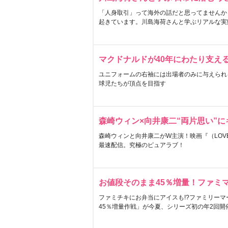
「人身取引」って海外の話だと思ってませんか
起きています。川島海荷さんと学ぶリアルな実
マクドナルドが40年にわたり支え
ユニフォームの右袖には出場者のみに与えられ
球児たちが頂点を目指す
森崎ウィン×向井康二“両片思い”
森崎ウィンと向井康二がW主演！映画『（LOVE S
最速配信。究極のピュアラブ！
お値段そのまま45％増量！ファミ
ファミチキにお弁当にアイスも!?ファミリーマ
45％増量作戦」が今夏、シリーズ初の年2回開