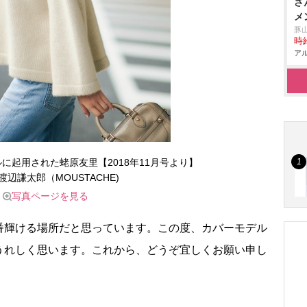
さ
メ
豚
時給
アル
デルに起用された蛯原友里【2018年11月号より】
渡辺謙太郎（MOUSTACHE)
写真ページを見る
輝ける場所だと思っています。この度、カバーモデル
うれしく思います。これから、どうぞ宜しくお願い申し