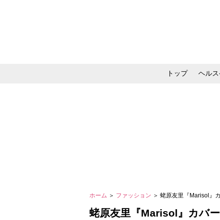
トップ
ヘルス
メイク・コスメ・スキ
ホーム
＞
ファッション
＞ 蛯原友里『Mariso
蛯原友里『Marisol』