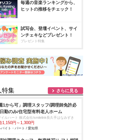
毎週の音楽ランキングから、
ヒットの推移をチェック！
試写会、登壇イベント、サイ
ンチェキなどプレゼント！
プレゼント特集
人特集
さらに見る
週1から可」調理スタッフ/調理師免許必
/日勤のみ/住宅型有料老人ホーム
イルハート 株式会社/smilelink長久手はなみずき
1,150円～1,300円
バイト・パート / 愛知県