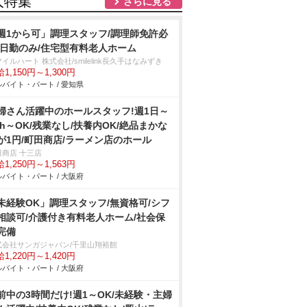
人特集
さらに見る
週1から可」調理スタッフ/調理師免許必
/日勤のみ/住宅型有料老人ホーム
イルハート 株式会社/smilelink長久手はなみずき
1,150円～1,300円
バイト・パート / 愛知県
婦さん活躍中のホールスタッフ!週1日～
3h～OK/残業なし/扶養内OK/絶品まかな
が1円/町田商店/ラーメン店のホール
田商店 十三店
1,250円～1,563円
バイト・パート / 大阪府
未経験OK」調理スタッフ/無資格可/シフ
相談可/介護付き有料老人ホーム/社会保
完備
式会社サンガジャパン/千里山翔裕館
1,220円～1,420円
バイト・パート / 大阪府
前中の3時間だけ!週1～OK/未経験・主婦