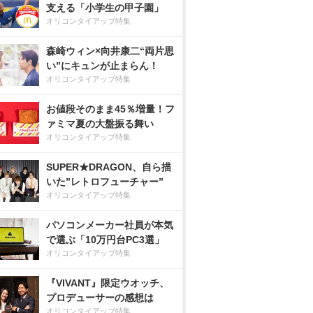
支える「小学生の甲子園」
オリコンタイアップ特集
森崎ウィン×向井康二“両片思
い”にキュンが止まらん！
オリコンタイアップ特集
お値段そのまま45％増量！フ
ァミマ夏の大盤振る舞い
オリコンタイアップ特集
SUPER★DRAGON、自ら描
いた”レトロフューチャー”
オリコンタイアップ特集
パソコンメーカー社員が本気
で選ぶ「10万円台PC3選」
オリコンタイアップ特集
『VIVANT』限定ウオッチ、
プロデューサーの感想は
オリコンタイアップ特集