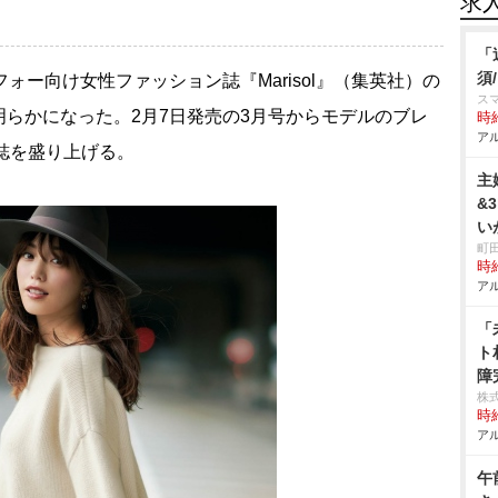
求
「
須
フォー向け女性ファッション誌『Marisol』（集英社）の
スマ
らかになった。2月7日発売の3月号からモデルのブレ
時給
アル
同誌を盛り上げる。
主
&
い
町
時給
アル
「
ト
障
株
時給
アル
午