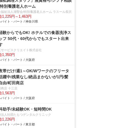
福祉調理スタッフ」無資格可/シフト相談
/特別養護老人ホーム
会福祉法人湖聖会/特別養護老人ホーム ラスール長沢
1,225円～1,463円
バイト・パート / 神奈川県
経験からでもOK! ホテルでの食器洗浄ス
ッフ 50代・60代からでもスタート出来
す
王サービスクリエイト株式会社
1,350円
バイト・パート / 大阪府
夜帯だけ!週1～OK/Wワークのフリータ
活躍中/残業なし/絶品まかないが1円/髪
自由/町田商店
田商店 十三店
1,563円
バイト・パート / 大阪府
科助手/未経験OK・短時間OK
療法人社団たもつデンタルクリニック
1,226円
バイト・パート / 東京都