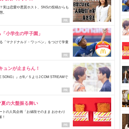
？実は恋愛や悪質ホスト、SNSの投稿からも
態。
る「小学生の甲子園」
る「マクドナルド・ワッペン」をつけて学童
にキュンが止まらん！
ONG）』が8／５よりJ:COM STREAMで
マ夏の大盤振る舞い
ートの人気企画「お値段そのまま おかわり
催！