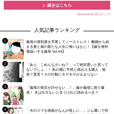
続きはこちら
sponsored by 求人ボックス
人気記事ランキング
義母の便利屋を卒業してノーストレス！ 離婚から始
まる妻と娘の新たな人生に悔いはなし！【嫁を便利
屋扱いする義母 Vol.44】
「あら、ごめんなさいね？」って絶対悪いと思って
ないでしょ…！ 私の畑に平然と踏み入る隣人…無
視？悪意？その行動にモヤモヤが止まらない
「義母の発言が許せない…！」嫁が義母に怒り爆
発！ 夫は仕方ないと言うけれど諦めるべき？
「夫のスマホ画面がなんか怪しい…」ジム通いで別