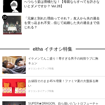
へつらう姿は滑稽だな！【母親ならすべてを許さな
いとダメですか？ Vol.28】
「元嫁と別れた理由ってそれ？」友人から夫の過去
を突っ込まれ不安…信じて結婚した夫の過去まで信
じれる？
eltha イチオシ特集
イケメンてんこ盛り！尊すぎる男子の純情ラブに胸
キュン
オリコンタイアップ特集
お値段そのまま45％増量！ファミマ夏の大盤振る舞
い
オリコンタイアップ特集
SUPER★DRAGON、自ら描いた”レトロフューチャ