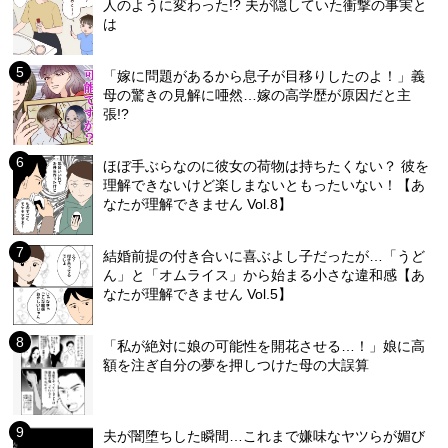
人のように変わった!? 夫が隠していた衝撃の事実と
は
「嫁に問題があるから息子が目移りしたのよ！」義
母の驚きの見解に唖然…嫁の高学歴が原因だと主
張!?
ほぼ手ぶらなのに彼女の荷物は持ちたくない？ 彼を
理解できないけど楽しまないともったいない！【あ
なたが理解できません Vol.8】
結婚前提の付き合いに喜ぶよし子だったが…「うど
ん」と「オムライス」から始まる小さな違和感【あ
なたが理解できません Vol.5】
「私が絶対に娘の可能性を開花させる…！」娘に高
額を注ぎ自分の夢を押しつけた母の大誤算
夫が闇堕ちした瞬間…これまで嫌味なヤツらが媚び