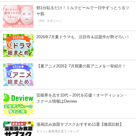
朝1分貼るだけ！ミルクピールで一日中ずっとうるツ
ヤ肌
（PR）サボリーノ
2026年7月夏ドラマも、注目作＆話題作が勢ぞろい！
【夏アニメ2026】7月期夏の新アニメを一挙紹介！
芸能界を志す10代～20代を応援！オーディション・
スクール情報はDeview
漫画読み放題サブスクおすすめ11選【徹底比較】
オリコン顧客満足度ランキング