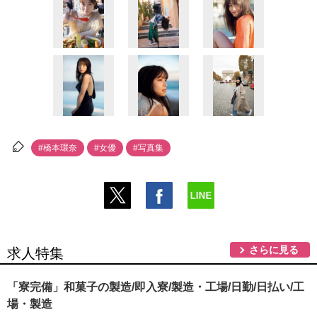
#橋本環奈
#女優
#写真集
さらに見る
求人特集
「寮完備」和菓子の製造/即入寮/製造・工場/日勤/日払い/工
場・製造