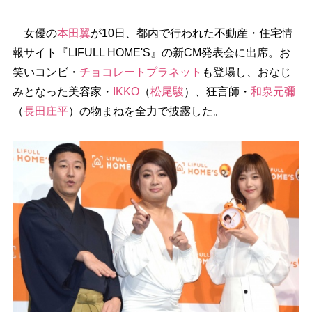
女優の
本田翼
が10日、都内で行われた不動産・住宅情
報サイト『LIFULL HOME'S』の新CM発表会に出席。お
笑いコンビ・
チョコレートプラネット
も登場し、おなじ
みとなった美容家・
IKKO
（
松尾駿
）、狂言師・
和泉元彌
（
長田庄平
）の物まねを全力で披露した。