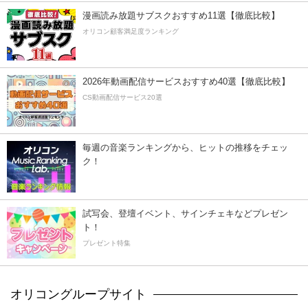
漫画読み放題サブスクおすすめ11選【徹底比較】
オリコン顧客満足度ランキング
2026年動画配信サービスおすすめ40選【徹底比較】
CS動画配信サービス20選
毎週の音楽ランキングから、ヒットの推移をチェッ
ク！
試写会、登壇イベント、サインチェキなどプレゼン
ト！
プレゼント特集
オリコングループサイト