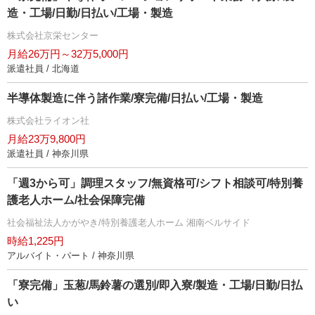
造・工場/日勤/日払い/工場・製造
株式会社京栄センター
月給26万円～32万5,000円
派遣社員 / 北海道
半導体製造に伴う諸作業/寮完備/日払い/工場・製造
株式会社ライオン社
月給23万9,800円
派遣社員 / 神奈川県
「週3から可」調理スタッフ/無資格可/シフト相談可/特別養
護老人ホーム/社会保障完備
社会福祉法人かがやき/特別養護老人ホーム 湘南ベルサイド
時給1,225円
アルバイト・パート / 神奈川県
「寮完備」玉葱/馬鈴薯の選別/即入寮/製造・工場/日勤/日払
い