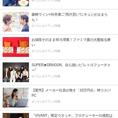
オリコンタイアップ特集
森崎ウィン×向井康二“両片思い”にキュンが止まら
ん！
オリコンタイアップ特集
お値段そのまま45％増量！ファミマ夏の大盤振る舞
い
オリコンタイアップ特集
SUPER★DRAGON、自ら描いた”レトロフューチャ
ー”
オリコンタイアップ特集
【驚愕】メーカー社員が推す「10万円台」神コスパ
PC
オリコンタイアップ特集
『VIVANT』限定ウオッチ、プロデューサーの感想は