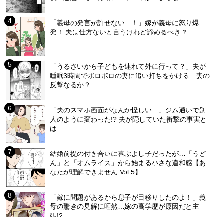
「義母の発言が許せない…！」嫁が義母に怒り爆
発！ 夫は仕方ないと言うけれど諦めるべき？
「うるさいから子どもを連れて外に行って？」夫が
睡眠3時間でボロボロの妻に追い打ちをかける…妻の
反撃なるか？
「夫のスマホ画面がなんか怪しい…」ジム通いで別
人のように変わった!? 夫が隠していた衝撃の事実と
は
結婚前提の付き合いに喜ぶよし子だったが…「うど
ん」と「オムライス」から始まる小さな違和感【あ
なたが理解できません Vol.5】
「嫁に問題があるから息子が目移りしたのよ！」義
母の驚きの見解に唖然…嫁の高学歴が原因だと主
張!?