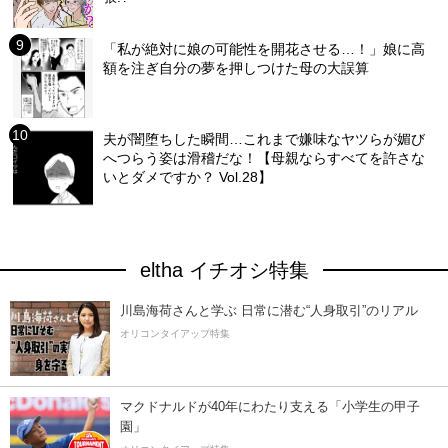
「私が絶対に娘の可能性を開花させる…！」娘に高
額を注ぎ自分の夢を押しつけた母の大誤算
夫が闇堕ちした瞬間…これまで嫌味なヤツらが媚び
へつらう姿は滑稽だな！【母親ならすべてを許さな
いとダメですか？ Vol.28】
eltha イチオシ特集
川島海荷さんと学ぶ 日常に潜む“人身取引”のリアル
オリコンタイアップ特集
マクドナルドが40年にわたり支える「小学生の甲子
園」