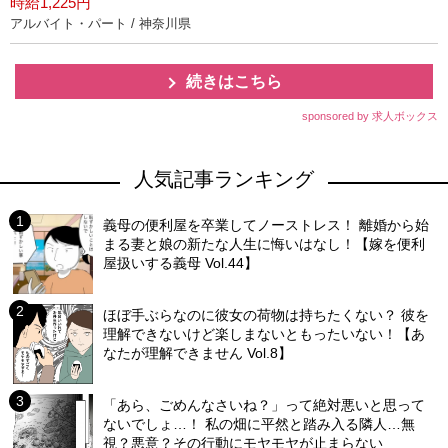
時給1,225円
アルバイト・パート / 神奈川県
続きはこちら
sponsored by 求人ボックス
人気記事ランキング
義母の便利屋を卒業してノーストレス！ 離婚から始
まる妻と娘の新たな人生に悔いはなし！【嫁を便利
屋扱いする義母 Vol.44】
ほぼ手ぶらなのに彼女の荷物は持ちたくない？ 彼を
理解できないけど楽しまないともったいない！【あ
なたが理解できません Vol.8】
「あら、ごめんなさいね？」って絶対悪いと思って
ないでしょ…！ 私の畑に平然と踏み入る隣人…無
視？悪意？その行動にモヤモヤが止まらない