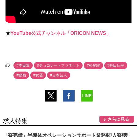
★
YouTube公式チャンネル「ORICON NEWS」
#本田翼
#チョコレートプラネット
#松尾駿
#長田庄平
#動画
#女優
#吉本芸人
さらに見る
求人特集
「寮完備」半導体オペレーションサポート業務/即入寮/製