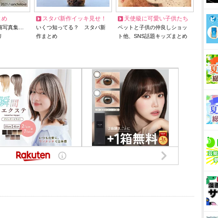
とめ
スタバ新作イッキ見せ！
天使級に可愛い子供たち
猫写真集…
いくつ知ってる？ スタバ新
ペットと子供の仲良しショッ
リ
作まとめ
ト他、SNS話題キッズまとめ