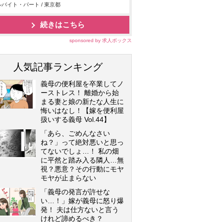
バイト・パート / 東京都
続きはこちら
sponsored by 求人ボックス
人気記事ランキング
義母の便利屋を卒業してノ
ーストレス！ 離婚から始
まる妻と娘の新たな人生に
悔いはなし！【嫁を便利屋
扱いする義母 Vol.44】
「あら、ごめんなさい
ね？」って絶対悪いと思っ
てないでしょ…！ 私の畑
に平然と踏み入る隣人…無
視？悪意？その行動にモヤ
モヤが止まらない
「義母の発言が許せな
い…！」嫁が義母に怒り爆
発！ 夫は仕方ないと言う
けれど諦めるべき？