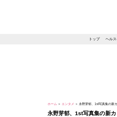
トップ
ヘルス
メイク・コスメ・スキ
ホーム
＞
エンタメ
＞ 永野芽郁、1st写真集の新
永野芽郁、1st写真集の新