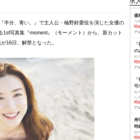
求
歯
月
説『半分、青い。』で主人公・楡野鈴愛役を演じた女優の
時給
る1st写真集『moment』（モーメント）から、新カット
アル
4点が16日、解禁となった。
「
の
株
時給
アル
「
可
株
んき
時給
アル
寿
時
株
時給