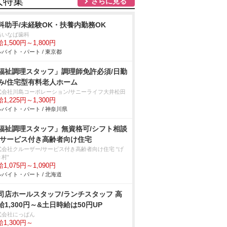
人特集
さらに見る
科助手/未経験OK・扶養内勤務OK
島いなば歯科
1,500円～1,800円
バイト・パート / 東京都
福祉調理スタッフ」調理師免許必須/日勤
み/住宅型有料老人ホーム
式会社川島コーポレーション/サニーライフ大井松田
1,225円～1,300円
バイト・パート / 神奈川県
福祉調理スタッフ」無資格可/シフト相談
/サービス付き高齢者向け住宅
式会社クルーザー/サービス付き高齢者向け住宅 “げ
村”
1,075円～1,090円
バイト・パート / 北海道
司店ホールスタッフ/ランチスタッフ 高
給1,300円～&土日時給は50円UP
式会社にっぱん
1,300円～