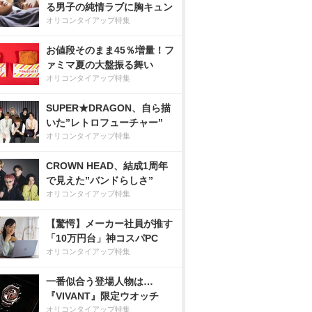
る男子の純情ラブに胸キュン
オリコンタイアップ特集
お値段そのまま45％増量！フ
ァミマ夏の大盤振る舞い
オリコンタイアップ特集
SUPER★DRAGON、自ら描
いた”レトロフューチャー”
オリコンタイアップ特集
CROWN HEAD、結成1周年
で見えた”バンドらしさ”
オリコンタイアップ特集
【驚愕】メーカー社員が推す
「10万円台」神コスパPC
オリコンタイアップ特集
一番似合う登場人物は…
『VIVANT』限定ウオッチ
オリコンタイアップ特集