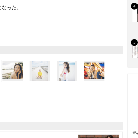
となった。
登