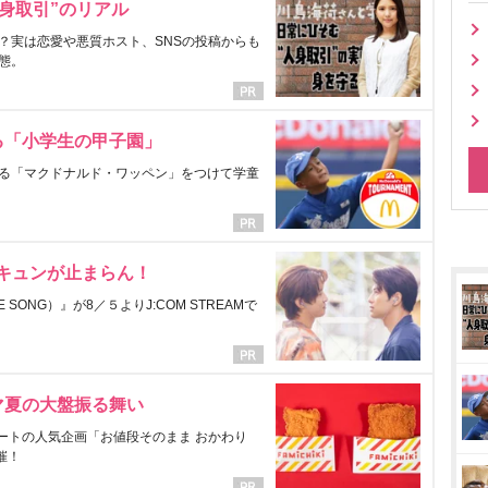
身取引”のリアル
？実は恋愛や悪質ホスト、SNSの投稿からも
態。
る「小学生の甲子園」
る「マクドナルド・ワッペン」をつけて学童
にキュンが止まらん！
ONG）』が8／５よりJ:COM STREAMで
マ夏の大盤振る舞い
ートの人気企画「お値段そのまま おかわり
催！