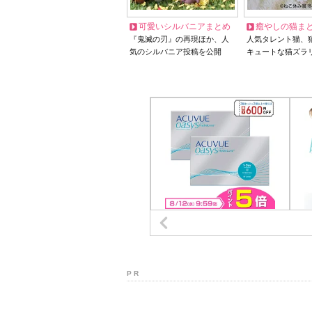
可愛いシルバニアまとめ
癒やしの猫ま
『鬼滅の刃』の再現ほか、人
人気タレント猫、
気のシルバニア投稿を公開
キュートな猫ズラ
P R