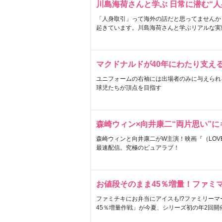
川島海荷さんと学ぶ 日常に潜む“人
「人身取引」って海外の話だと思ってませんか
起きています。川島海荷さんと学ぶリアルな実
マクドナルドが40年にわたり支え
ユニフォームの右袖には出場者のみに与えられ
球児たちが頂点を目指す
森崎ウィン×向井康二“両片思い”
森崎ウィンと向井康二がW主演！映画『（LOVE S
最速配信。究極のピュアラブ！
お値段そのまま45％増量！ファミ
ファミチキにお弁当にアイスも!?ファミリーマ
45％増量作戦」が今夏、シリーズ初の年2回開