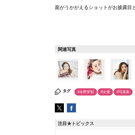
面がうかがえるショットがお披露目
関連写真
タグ
#永野芽郁
#女優
#写真集
注目★トピックス