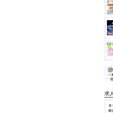
求
ネ
年