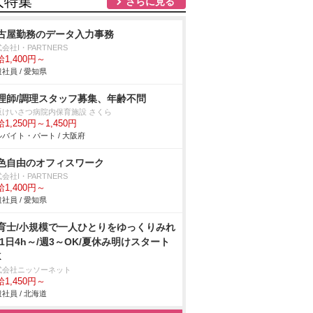
人特集
さらに見る
古屋勤務のデータ入力事務
会社I・PARTNERS
1,400円～
社員 / 愛知県
理師/調理スタッフ募集、年齢不問
阪けいさつ病院内保育施設 さくら
1,250円～1,450円
バイト・パート / 大阪府
色自由のオフィスワーク
会社I・PARTNERS
1,400円～
社員 / 愛知県
育士/小規模で一人ひとりをゆっくりみれ
/1日4h～/週3～OK/夏休み明けスタート
K
式会社ニッソーネット
1,450円～
社員 / 北海道