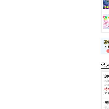
求
調
有
の
時給
アル
無
株