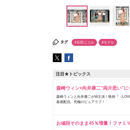
タグ
#石田ニコル
#モデル
注目★トピックス
森崎ウィン×向井康二“両片思い”
森崎ウィンと向井康二がW主演！映画『（LOVE S
最速配信。究極のピュアラブ！
お値段そのまま45％増量！ファミ