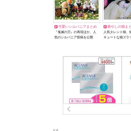
可愛いシルバニアまとめ
癒やしの猫ま
『鬼滅の刃』の再現ほか、人
人気タレント猫、
気のシルバニア投稿を公開
キュートな猫ズラ
P R