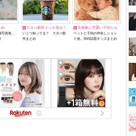
とめ
スタバ新作イッキ見せ！
天使級に可愛い子供たち
猫写真集…
いくつ知ってる？ スタバ新
ペットと子供の仲良しショッ
リ
作まとめ
ト他、SNS話題キッズまとめ