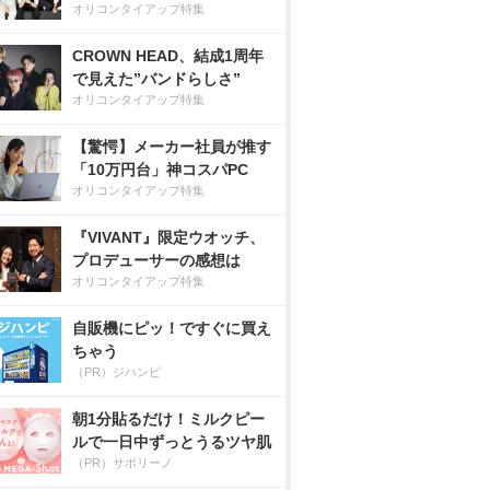
オリコンタイアップ特集
CROWN HEAD、結成1周年
で見えた”バンドらしさ”
オリコンタイアップ特集
【驚愕】メーカー社員が推す
「10万円台」神コスパPC
オリコンタイアップ特集
『VIVANT』限定ウオッチ、
プロデューサーの感想は
オリコンタイアップ特集
自販機にピッ！ですぐに買え
ちゃう
（PR）ジハンピ
朝1分貼るだけ！ミルクピー
ルで一日中ずっとうるツヤ肌
（PR）サボリーノ