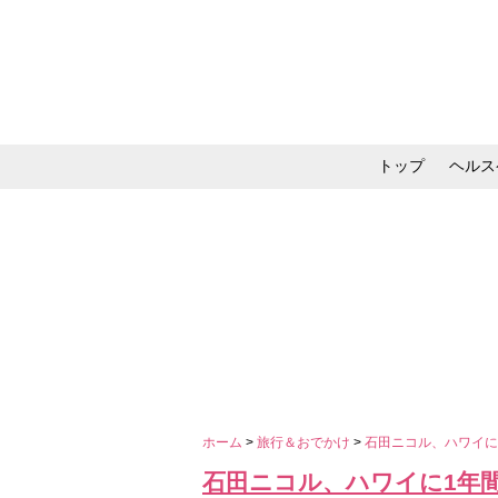
トップ
ヘルス
メイク・コスメ・スキ
ホーム
>
旅行＆おでかけ
>
石田ニコル、ハワイに
石田ニコル、ハワイに1年