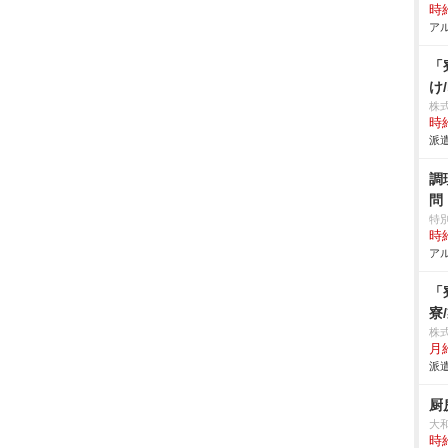
時給
アル
「
け
株
時給
派遣
調
問
特
時給
アル
「
寮
株
月
派遣
厨
大
時給