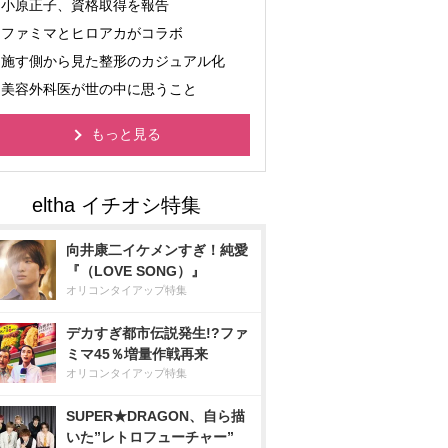
小原正子、資格取得を報告
ファミマとヒロアカがコラボ
施す側から見た整形のカジュアル化
美容外科医が世の中に思うこと
もっと見る
向井康二イケメンすぎ！純愛
『（LOVE SONG）』
オリコンタイアップ特集
デカすぎ都市伝説発生!?ファ
ミマ45％増量作戦再来
オリコンタイアップ特集
SUPER★DRAGON、自ら描
いた”レトロフューチャー”