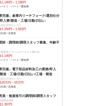
1,140円～1,190円
バイト・パート / 愛知県
寮完備」倉庫内リーチフォーク/選別仕分
/即入寮/製造・工場/日勤/日払い
式会社京栄センター
1,250円～1,563円
社員 / 北海道
理師・調理師/調理スタッフ募集、年齢不
別養護老人ホームオーネスト陽の台
1,140円
バイト・パート / 愛知県
寮完備」電子部品材料加工の業務/即入
/製造・工場/日勤/日払い/工場・製造
式会社京栄センター
給20万円～25万円
社員 / 北海道
房員・無資格可の調理師/調理スタッフ
和徳洲会病院
1,307円