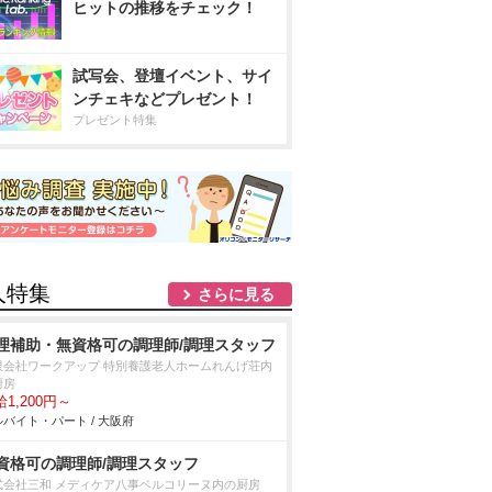
ヒットの推移をチェック！
試写会、登壇イベント、サイ
ンチェキなどプレゼント！
プレゼント特集
人特集
さらに見る
理補助・無資格可の調理師/調理スタッフ
限会社ワークアップ 特別養護老人ホームれんげ荘内
厨房
1,200円～
バイト・パート / 大阪府
資格可の調理師/調理スタッフ
式会社三和 メディケア八事ベルコリーヌ内の厨房