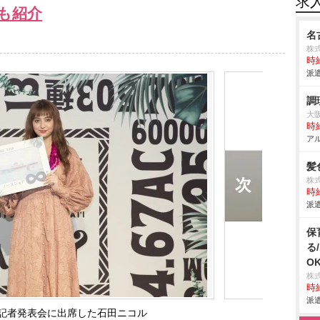
求
も紹介
名
株式
時給
派遣
調
大
時給
アル
髪
株式
時給
派遣
保
る
O
株
時給
派遣
記者発表会に出席した石田ニコル