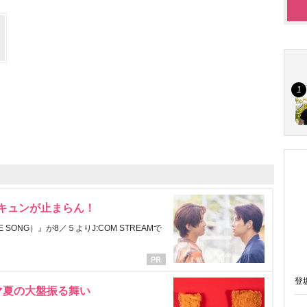
にキュンが止まらん！
ONG）』が8／５よりJ:COM STREAMで
登
マ夏の大盤振る舞い