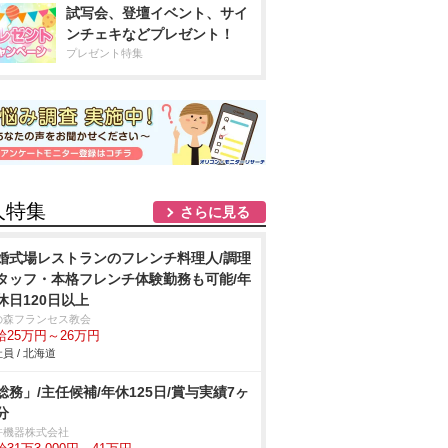
試写会、登壇イベント、サイ
ンチェキなどプレゼント！
プレゼント特集
人特集
さらに見る
婚式場レストランのフレンチ料理人/調理
タッフ・本格フレンチ体験勤務も可能/年
休日120日以上
の森フランセス教会
給25万円～26万円
員 / 北海道
総務」/主任候補/年休125日/賞与実績7ヶ
分
許機器株式会社