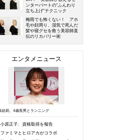
ンターパートの”ふんわり
立ち上げ”テクニック
梅雨でも怖くない！ アホ
毛や顔周り、湿気で死んだ
髪や寝グセを救う美容師直
伝のリカバリー術
エンタメニュース
坂絵莉、4歳長男とランニング
小原正子、資格取得を報告
ファミマとヒロアカがコラボ