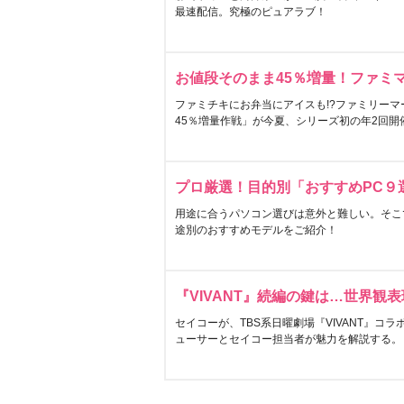
最速配信。究極のピュアラブ！
お値段そのまま45％増量！ファミ
ファミチキにお弁当にアイスも!?ファミリーマ
45％増量作戦」が今夏、シリーズ初の年2回開
プロ厳選！目的別「おすすめPC９
用途に合うパソコン選びは意外と難しい。そこ
途別のおすすめモデルをご紹介！
『VIVANT』続編の鍵は…世界観
セイコーが、TBS系日曜劇場『VIVANT』コ
ューサーとセイコー担当者が魅力を解説する。