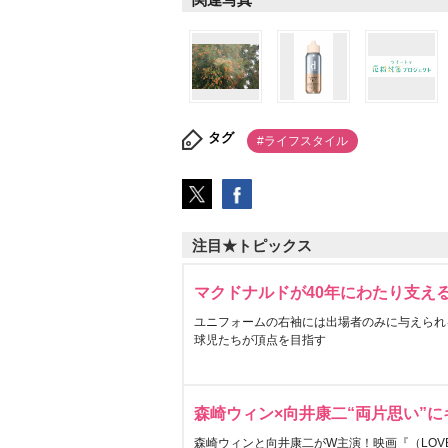
タグ
#ライフスタイル
注目★トピックス
マクドナルドが40年にわたり支え
ユニフォームの右袖には出場者のみに与えられ
球児たちが頂点を目指す
森崎ウィン×向井康二“両片思い”
森崎ウィンと向井康二がW主演！映画『（LOVE S