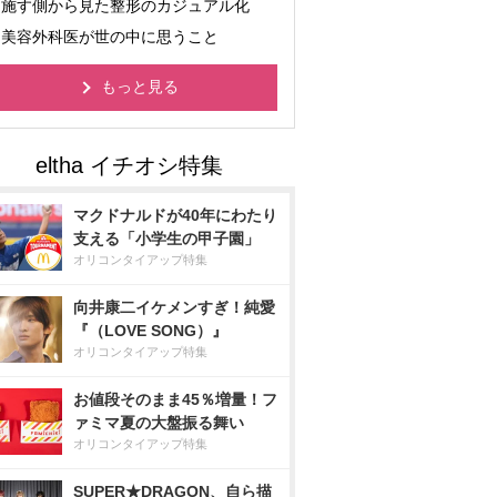
施す側から見た整形のカジュアル化
美容外科医が世の中に思うこと
もっと見る
マクドナルドが40年にわたり
支える「小学生の甲子園」
オリコンタイアップ特集
向井康二イケメンすぎ！純愛
『（LOVE SONG）』
オリコンタイアップ特集
お値段そのまま45％増量！フ
ァミマ夏の大盤振る舞い
オリコンタイアップ特集
SUPER★DRAGON、自ら描