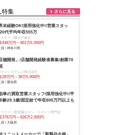
人特集
さらに見る
界未経験OK!採用強化中!/営業スタッ
/20代平均年収555万
クステージ横浜戸塚店
448万円～901万6,000円
員 / 神奈川県
店舗開発」/店舗開発経験者募集/創業70
超
ガキコシステムズ株式会社
28万円～38万5,000円
員 / 愛知県
動車の買取営業スタッフ/採用強化中!/平
年齢29.3歳/固定給で年収800万円以上も
クステージ香里園セダン・スポーツ専門店
378万円～826万2,000円
員 / 大阪府
外ユニットメーカーで「新製品企画」