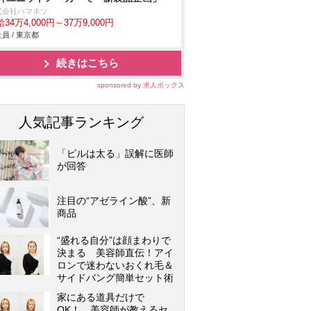
式会社ハマネツ
34万4,000円～37万9,000円
員 / 東京都
続きはこちら
sponsored by 求人ボックス
人気記事ランキング
「ピルは太る」誤解に医師
が回答
注目の“アゼライン酸”、新
商品
“盛れる自分”は顔まわりで
決まる 美容師直伝！アイ
ロンで迷わないおくれ毛＆
サイドバング簡単セット術
家にある道具だけで
OK！ 美容師が教えるセ