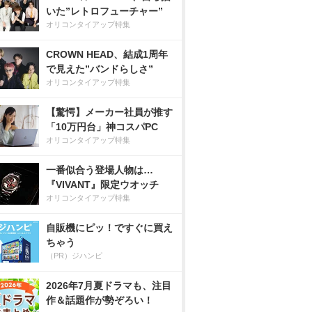
いた”レトロフューチャー”
オリコンタイアップ特集
CROWN HEAD、結成1周年
で見えた”バンドらしさ”
オリコンタイアップ特集
【驚愕】メーカー社員が推す
「10万円台」神コスパPC
オリコンタイアップ特集
一番似合う登場人物は…
『VIVANT』限定ウオッチ
オリコンタイアップ特集
自販機にピッ！ですぐに買え
ちゃう
（PR）ジハンピ
2026年7月夏ドラマも、注目
作＆話題作が勢ぞろい！