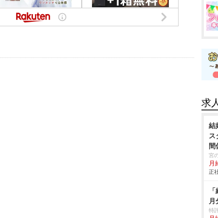
求
結
ス
間
宮
月
正社
「
月
特