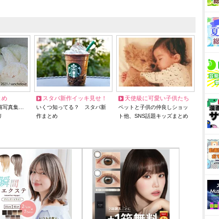
とめ
スタバ新作イッキ見せ！
天使級に可愛い子供たち
猫写真集…
いくつ知ってる？ スタバ新
ペットと子供の仲良しショッ
リ
作まとめ
ト他、SNS話題キッズまとめ