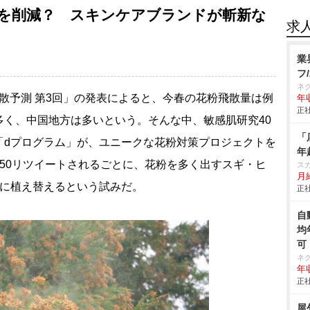
を削減？ スキンケアブランドが斬新な
求
業
フ
ネ
飛散予測 第3回」の発表によると、今春の花粉飛散量は例
年収
正社
多く、中国地方は多いという。そんな中、敏感肌研究40
「
「dプログラム」が、ユニークな花粉対策プロジェクトを
年
50リツイートされるごとに、花粉を多く出すスギ・ヒ
ス
月給
種に植え替えるという試みだ。
正社
自
均
可
ネ
年収
正社
屋