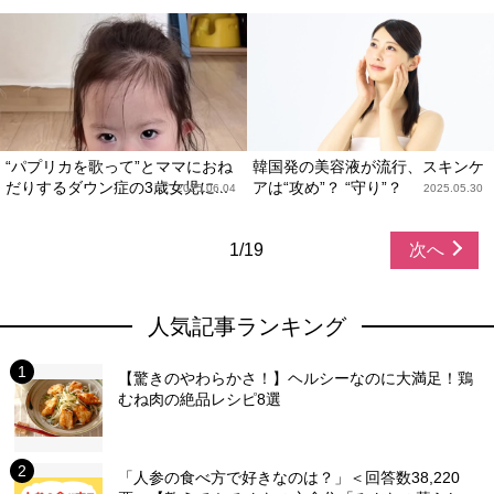
“パプリカを歌って”とママにおね
韓国発の美容液が流行、スキンケ
だりするダウン症の3歳女児に...
アは“攻め”？ “守り”？
2025.06.04
2025.05.30
1/19
次へ
人気記事ランキング
【驚きのやわらかさ！】ヘルシーなのに大満足！鶏
むね肉の絶品レシピ8選
「人参の食べ方で好きなのは？」＜回答数38,220