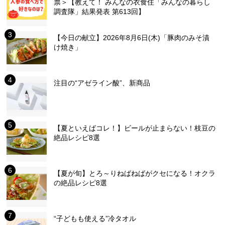
票＞【教えて！ みんなの衣食住「みんなの暮らし
調査隊」結果発表 第613回】
【今日の献立】2026年8月6日(木)「豚肉のみそ漬
け焼き」
注目の“アゼライン酸”、新商品
【夏といえばコレ！】ビールが止まらない！枝豆の
絶品レシピ8選
【夏が旬】とろ～りねばねばがクセになる！オクラ
の絶品レシピ8選
“子どもも使える”冷タオル