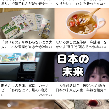
周り、湿気で死んだ髪や寝グ...
なりたい」 両足を失った女...
2026.06.16
2026.05.27
「おりもの」を教わらないまま大
せいろ蒸しに五苓散、麻辣湯…な
人に…小林製薬が向き合う“性...
ぜいま”養生”が刺さるのか？ ...
2026.05.26
2026.04.21
開きかけの倉庫、電線、カーナ
「人生何週目？」9歳少女が語る
ビ…「あれなに？」期の5歳児
日本の未来と人生…年齢を超え...
2026.03.31
に...
2026.04.18