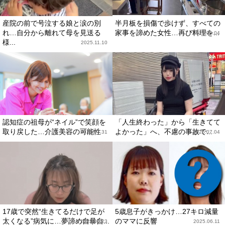
産院の前で号泣する娘と涙の別
半月板を損傷で歩けず、すべての
れ…自分から離れて母を見送る
家事を諦めた女性…再び料理を...
2025.08.04
様...
2025.11.10
認知症の祖母が“ネイル”で笑顔を
「人生終わった」から「生きてて
取り戻した…介護美容の可能性
よかった」へ、不慮の事故で...
2025.07.31
2025.07.04
17歳で突然“生きてるだけで足が
5歳息子がきっかけ…27キロ減量
太くなる”病気に…夢諦め自暴自...
のママに反響
2025.06.23
2025.06.11