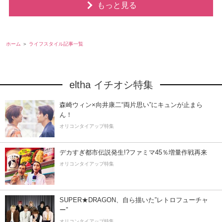
もっと見る
ホーム
ライフスタイル記事一覧
eltha イチオシ特集
森崎ウィン×向井康二“両片思い”にキュンが止まら
ん！
オリコンタイアップ特集
デカすぎ都市伝説発生!?ファミマ45％増量作戦再来
オリコンタイアップ特集
SUPER★DRAGON、自ら描いた”レトロフューチャ
ー”
オリコンタイアップ特集