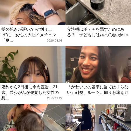
髪の乾きが遅いから”刈り上
食洗機はポテチを隠すためにあ
げ”に…女性の大胆イメチェン
る？ 子どもに”おやつ”見つか...
2026.01.09
「夏...
2026.03.03
婚約から2日後に余命宣告…21
「かわいいの基準に当てはまらな
歳、希少がんが発覚した女性の
い」斜視、ルーツ…周りと違う...
2025.11.17
想...
2025.11.29