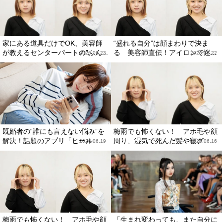
家にある道具だけでOK、美容師
“盛れる自分”は顔まわりで決ま
が教えるセンターパートの”ふん...
る 美容師直伝！アイロンで迷...
2026.06.23
2026.06.22
既婚者の“誰にも言えない悩み”を
梅雨でも怖くない！ アホ毛や顔
解決！話題のアプリ「ヒール...
周り、湿気で死んだ髪や寝グ...
2026.06.19
2026.06.16
梅雨でも怖くない！ アホ毛や顔
「生まれ変わっても、また自分に