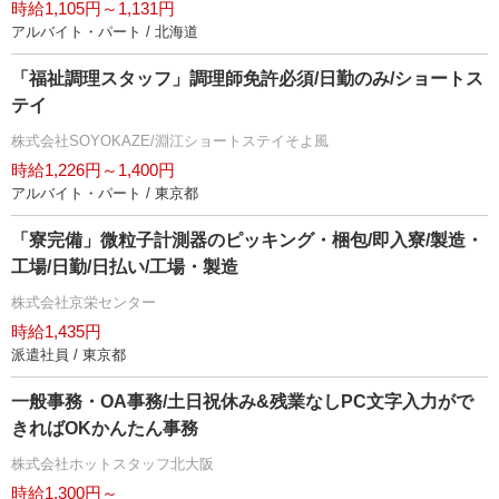
時給1,105円～1,131円
アルバイト・パート / 北海道
「福祉調理スタッフ」調理師免許必須/日勤のみ/ショートス
テイ
株式会社SOYOKAZE/淵江ショートステイそよ風
時給1,226円～1,400円
アルバイト・パート / 東京都
「寮完備」微粒子計測器のピッキング・梱包/即入寮/製造・
工場/日勤/日払い/工場・製造
株式会社京栄センター
時給1,435円
派遣社員 / 東京都
一般事務・OA事務/土日祝休み&残業なしPC文字入力がで
きればOKかんたん事務
株式会社ホットスタッフ北大阪
時給1,300円～