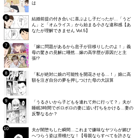
は
結婚前提の付き合いに喜ぶよし子だったが…「うど
ん」と「オムライス」から始まる小さな違和感【あ
なたが理解できません Vol.5】
「嫁に問題があるから息子が目移りしたのよ！」義
母の驚きの見解に唖然…嫁の高学歴が原因だと主
張!?
「私が絶対に娘の可能性を開花させる…！」娘に高
額を注ぎ自分の夢を押しつけた母の大誤算
「うるさいから子どもを連れて外に行って？」夫が
睡眠3時間でボロボロの妻に追い打ちをかける…妻の
反撃なるか？
夫が闇堕ちした瞬間…これまで嫌味なヤツらが媚び
へつらう姿は滑稽だな！【母親ならすべてを許さな