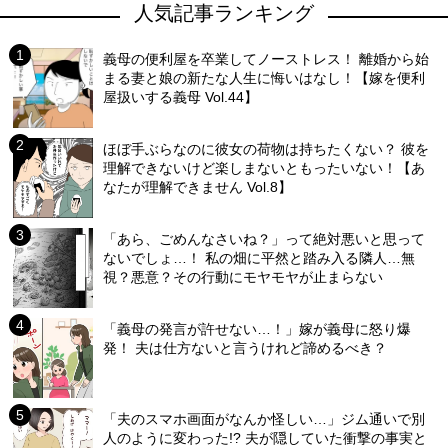
人気記事ランキング
義母の便利屋を卒業してノーストレス！ 離婚から始
まる妻と娘の新たな人生に悔いはなし！【嫁を便利
屋扱いする義母 Vol.44】
ほぼ手ぶらなのに彼女の荷物は持ちたくない？ 彼を
理解できないけど楽しまないともったいない！【あ
なたが理解できません Vol.8】
「あら、ごめんなさいね？」って絶対悪いと思って
ないでしょ…！ 私の畑に平然と踏み入る隣人…無
視？悪意？その行動にモヤモヤが止まらない
「義母の発言が許せない…！」嫁が義母に怒り爆
発！ 夫は仕方ないと言うけれど諦めるべき？
「夫のスマホ画面がなんか怪しい…」ジム通いで別
人のように変わった!? 夫が隠していた衝撃の事実と