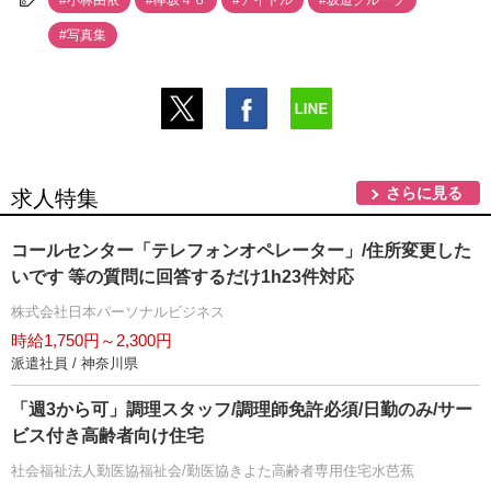
#小林由依
#欅坂４６
#アイドル
#坂道グループ
#写真集
さらに見る
求人特集
コールセンター「テレフォンオペレーター」/住所変更した
いです 等の質問に回答するだけ1h23件対応
株式会社日本パーソナルビジネス
時給1,750円～2,300円
派遣社員 / 神奈川県
「週3から可」調理スタッフ/調理師免許必須/日勤のみ/サー
ビス付き高齢者向け住宅
社会福祉法人勤医協福祉会/勤医協きよた高齢者専用住宅水芭蕉