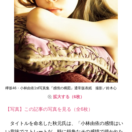
欅坂46・小林由依1st写真集『感情の構図』通常版表紙 撮影／鈴木心
拡大する（6枚）
【写真】この記事の写真を見る（全6枚）
タイトルを命名した秋元氏は、「小林由依の感情はい
い意味でストレートだ。時に鋭角なその感情で描かれた