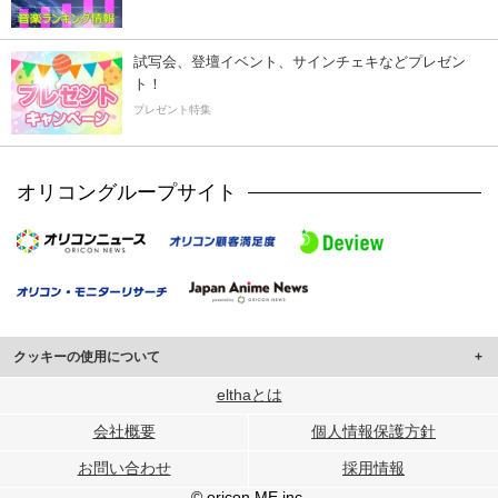
試写会、登壇イベント、サインチェキなどプレゼン
ト！
プレゼント特集
オリコングループサイト
クッキーの使用について
このサイトでは Cookie を使用して、ユーザーに合わせたコンテンツや広告の
elthaとは
表示、ソーシャル メディア機能の提供、広告の表示回数やクリック数の測定を
会社概要
個人情報保護方針
行っています。
また、ユーザーによるサイトの利用状況についても情報を収集し、ソーシャル
お問い合わせ
採用情報
メディアや広告配信、データ解析の各パートナーに提供しています。
各パートナーは、この情報とユーザーが各パートナーに提供した他の情報や、
© oricon ME inc.