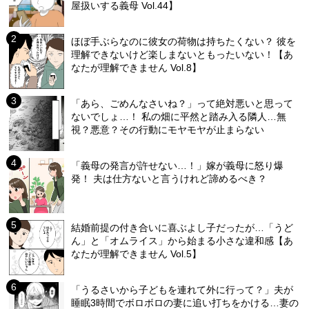
屋扱いする義母 Vol.44】
ほぼ手ぶらなのに彼女の荷物は持ちたくない？ 彼を
理解できないけど楽しまないともったいない！【あ
なたが理解できません Vol.8】
「あら、ごめんなさいね？」って絶対悪いと思って
ないでしょ…！ 私の畑に平然と踏み入る隣人…無
視？悪意？その行動にモヤモヤが止まらない
「義母の発言が許せない…！」嫁が義母に怒り爆
発！ 夫は仕方ないと言うけれど諦めるべき？
結婚前提の付き合いに喜ぶよし子だったが…「うど
ん」と「オムライス」から始まる小さな違和感【あ
なたが理解できません Vol.5】
「うるさいから子どもを連れて外に行って？」夫が
睡眠3時間でボロボロの妻に追い打ちをかける…妻の