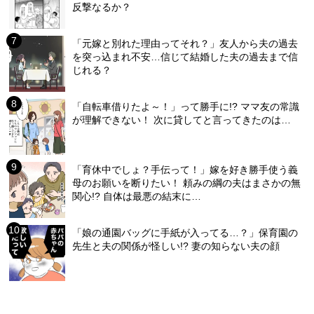
反撃なるか？
「元嫁と別れた理由ってそれ？」友人から夫の過去
を突っ込まれ不安…信じて結婚した夫の過去まで信
じれる？
「自転車借りたよ～！」って勝手に!? ママ友の常識
が理解できない！ 次に貸してと言ってきたのは…
「育休中でしょ？手伝って！」嫁を好き勝手使う義
母のお願いを断りたい！ 頼みの綱の夫はまさかの無
関心!? 自体は最悪の結末に…
「娘の通園バッグに手紙が入ってる…？」保育園の
先生と夫の関係が怪しい!? 妻の知らない夫の顔