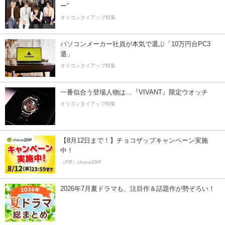
ー”
オリコンタイアップ特集
パソコンメーカー社員が本気で選ぶ「10万円台PC3
選」
オリコンタイアップ特集
一番似合う登場人物は…『VIVANT』限定ウオッチ
オリコンタイアップ特集
【8月12日まで！】チョコザップキャンペーン実施
中！
（PR）chocoZAP
2026年7月夏ドラマも、注目作＆話題作が勢ぞろい！