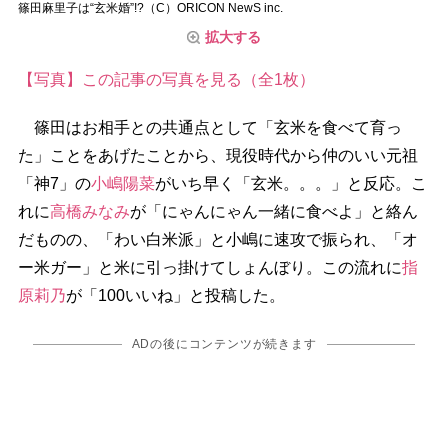
篠田麻里子は“玄米婚”!?（C）ORICON NewS inc.
拡大する
【写真】この記事の写真を見る（全1枚）
篠田はお相手との共通点として「玄米を食べて育っ
た」ことをあげたことから、現役時代から仲のいい元祖
「神7」の
小嶋陽菜
がいち早く「玄米。。。」と反応。こ
れに
高橋みなみ
が「にゃんにゃん一緒に食べよ」と絡ん
だものの、「わい白米派」と小嶋に速攻で振られ、「オ
ー米ガー」と米に引っ掛けてしょんぼり。この流れに
指
原莉乃
が「100いいね」と投稿した。
ADの後にコンテンツが続きます