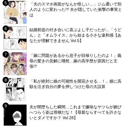
「夫のスマホ画面がなんか怪しい…」ジム通いで別
人のように変わった!? 夫が隠していた衝撃の事実と
は
結婚前提の付き合いに喜ぶよし子だったが…「うど
ん」と「オムライス」から始まる小さな違和感【あ
なたが理解できません Vol.5】
「嫁に問題があるから息子が目移りしたのよ！」義
母の驚きの見解に唖然…嫁の高学歴が原因だと主
張!?
「私が絶対に娘の可能性を開花させる…！」娘に高
額を注ぎ自分の夢を押しつけた母の大誤算
夫が闇堕ちした瞬間…これまで嫌味なヤツらが媚び
へつらう姿は滑稽だな！【母親ならすべてを許さな
いとダメですか？ Vol.28】