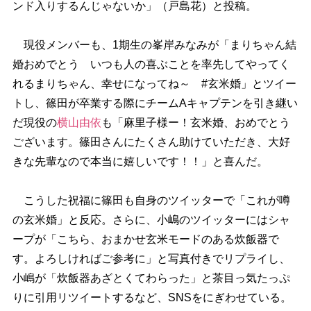
ンド入りするんじゃないか」（戸島花）と投稿。
現役メンバーも、1期生の峯岸みなみが「まりちゃん結
婚おめでとう いつも人の喜ぶことを率先してやってく
れるまりちゃん、幸せになってね～ #玄米婚」とツイー
トし、篠田が卒業する際にチームAキャプテンを引き継い
だ現役の
横山由依
も「麻里子様ー！玄米婚、おめでとう
ございます。篠田さんにたくさん助けていただき、大好
きな先輩なので本当に嬉しいです！！」と喜んだ。
こうした祝福に篠田も自身のツイッターで「これが噂
の玄米婚」と反応。さらに、小嶋のツイッターにはシャ
ープが「こちら、おまかせ玄米モードのある炊飯器で
す。よろしければご参考に」と写真付きでリプライし、
小嶋が「炊飯器あざとくてわらった」と茶目っ気たっぷ
りに引用リツイートするなど、SNSをにぎわせている。