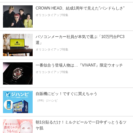
CROWN HEAD、結成1周年で見えた”バンドらしさ”
オリコンタイアップ特集
パソコンメーカー社員が本気で選ぶ「10万円台PC3
選」
オリコンタイアップ特集
一番似合う登場人物は…『VIVANT』限定ウオッチ
オリコンタイアップ特集
自販機にピッ！ですぐに買えちゃう
（PR）ジハンピ
朝1分貼るだけ！ミルクピールで一日中ずっとうるツ
ヤ肌