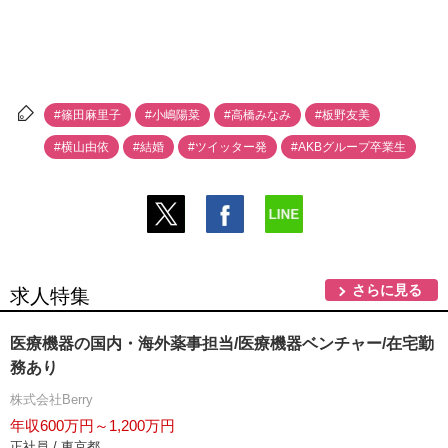
#篠田麻里子
#小嶋陽菜
#高橋みなみ
#板野友美
#横山由依
#結婚
#ツイッター発
#AKBグループ卒業生
さらに見る
求人特集
医療機器の国内・海外薬事担当/医療機器ベンチャー/在宅勤
務あり
株式会社Berry
年収600万円～1,200万円
正社員 / 東京都