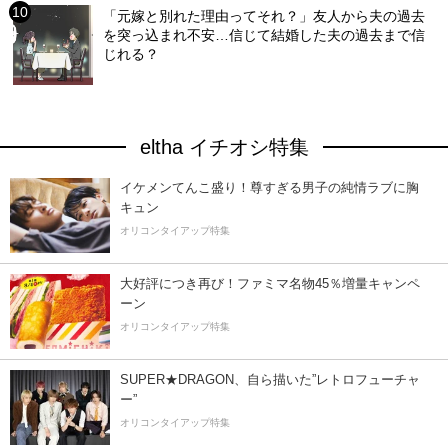
「元嫁と別れた理由ってそれ？」友人から夫の過去
を突っ込まれ不安…信じて結婚した夫の過去まで信
じれる？
eltha イチオシ特集
イケメンてんこ盛り！尊すぎる男子の純情ラブに胸
キュン
オリコンタイアップ特集
大好評につき再び！ファミマ名物45％増量キャンペ
ーン
オリコンタイアップ特集
SUPER★DRAGON、自ら描いた”レトロフューチャ
ー”
オリコンタイアップ特集