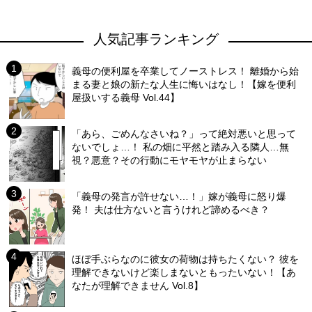
人気記事ランキング
義母の便利屋を卒業してノーストレス！ 離婚から始
まる妻と娘の新たな人生に悔いはなし！【嫁を便利
屋扱いする義母 Vol.44】
「あら、ごめんなさいね？」って絶対悪いと思って
ないでしょ…！ 私の畑に平然と踏み入る隣人…無
視？悪意？その行動にモヤモヤが止まらない
「義母の発言が許せない…！」嫁が義母に怒り爆
発！ 夫は仕方ないと言うけれど諦めるべき？
ほぼ手ぶらなのに彼女の荷物は持ちたくない？ 彼を
理解できないけど楽しまないともったいない！【あ
なたが理解できません Vol.8】