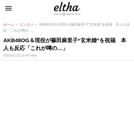
ホーム
＞
エンタメ
＞ AKB48OG＆現役が篠田麻里子“玄米婚”を祝福 本人も反
応「これが噂の…」
AKB48OG＆現役が篠田麻里子“玄米婚”を祝福 本
人も反応「これが噂の…」
2019-02-20 20:46
eltha