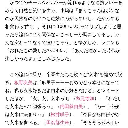
かつてのチームAメンバーが流れるような連携プレーを
みせて自然と笑いを生み、小嶋は「まりちゃんはボケな
のか天然なのかいつも絶妙にわからないし、たかみなも
相変わらずで、、それに"100いいね"ってリプしようと思
ったら流れに全く関係ないさっしーが既にしてるし、み
んな変わってなくて泣いちゃう」と懐かしみ、ファンも
「おれたちの愛したAKB48…」「あんた達がいた時代が
楽しかったよ」としみじみした。
この流れに乗り、卒業生たちも続々と“玄米”を絡めて祝
福。
板野友美
は「麻里子ーーーおめでとう幸せになって
ね。私も玄米好きだよ白米のが好きだけど」とツイート
したほか、「玄、玄、玄米っ!!」（
秋元才加
）、「わたし
も玄米たべて頑張ろう」（
内田眞由美
）、「わー！今夜
は玄米に決まり～」（
松井咲子
）、「今日から白飯やめ
て玄米を食べる」（
田名部生来
）、「そろそろ玄米トレ