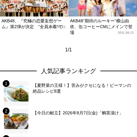
AKB48、『究極の恋愛妄想ゲー
AKB48“期待のルーキー”横山由
ム』第2弾が決定 “全員水着”で...
依、缶コーヒーCMにメインで登
2011.06.27
場
2011.06.21
1/1
人気記事ランキング
【夏野菜の王様！】苦みがクセになる！ピーマンの
絶品レシピ8選
【今日の献立】2026年8月7日(金)「鯛茶漬け」