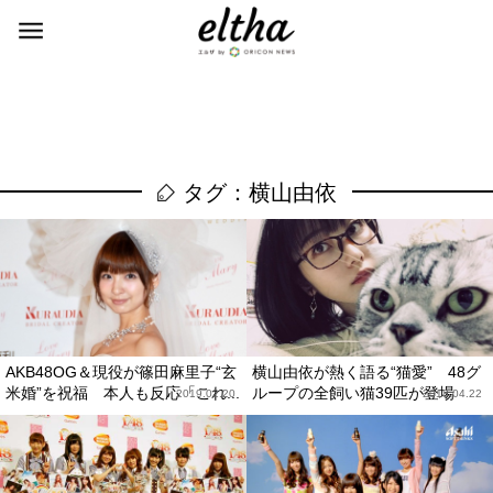
タグ：横山由依
AKB48OG＆現役が篠田麻里子“玄
横山由依が熱く語る“猫愛” 48グ
米婚”を祝福 本人も反応「これ...
ループの全飼い猫39匹が登場
2019.02.20
2018.04.22