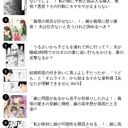
ないでしょ…！ 私の畑に平然と踏み入る隣人…無
視？悪意？その行動にモヤモヤが止まらない
「義母の発言が許せない…！」嫁が義母に怒り爆
発！ 夫は仕方ないと言うけれど諦めるべき？
「うるさいから子どもを連れて外に行って？」夫が
睡眠3時間でボロボロの妻に追い打ちをかける…妻の
反撃なるか？
結婚前提の付き合いに喜ぶよし子だったが…「うど
ん」と「オムライス」から始まる小さな違和感【あ
なたが理解できません Vol.5】
「嫁に問題があるから息子が目移りしたのよ！」義
母の驚きの見解に唖然…嫁の高学歴が原因だと主
張!?
「私が絶対に娘の可能性を開花させる…！」娘に高