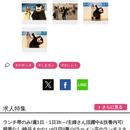
#スザンヌ
#くまモン
#タレント
さらに見る
求人特集
ランチ帯のみ!週1日・1日3h～/主婦さん活躍中&扶養内可/
残業なし/絶品まかないが1円!/豚山/ラーメン店のランチスタ