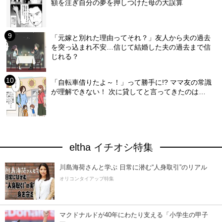
額を注ぎ自分の夢を押しつけた母の大誤算
「元嫁と別れた理由ってそれ？」友人から夫の過去
を突っ込まれ不安…信じて結婚した夫の過去まで信
じれる？
「自転車借りたよ～！」って勝手に!? ママ友の常識
が理解できない！ 次に貸してと言ってきたのは…
eltha イチオシ特集
川島海荷さんと学ぶ 日常に潜む“人身取引”のリアル
オリコンタイアップ特集
マクドナルドが40年にわたり支える「小学生の甲子