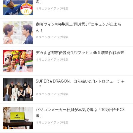
園」
オリコンタイアップ特集
森崎ウィン×向井康二“両片思い”にキュンが止まら
ん！
オリコンタイアップ特集
デカすぎ都市伝説発生!?ファミマ45％増量作戦再来
オリコンタイアップ特集
SUPER★DRAGON、自ら描いた”レトロフューチャ
ー”
オリコンタイアップ特集
パソコンメーカー社員が本気で選ぶ「10万円台PC3
選」
オリコンタイアップ特集