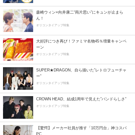
森崎ウィン×向井康二“両片思い”にキュンが止まら
ん！
オリコンタイアップ特集
大好評につき再び！ファミマ名物45％増量キャンペ
ーン
オリコンタイアップ特集
SUPER★DRAGON、自ら描いた”レトロフューチャ
ー”
オリコンタイアップ特集
CROWN HEAD、結成1周年で見えた”バンドらしさ”
オリコンタイアップ特集
【驚愕】メーカー社員が推す「10万円台」神コスパ
PC