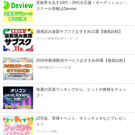
芸能界を志す10代～20代を応援！オーディション・
スクール情報はDeview
漫画読み放題サブスクおすすめ11選【徹底比較】
オリコン顧客満足度ランキング
2026年動画配信サービスおすすめ40選【徹底比較】
CS動画配信サービス20選
毎週の音楽ランキングから、ヒットの推移をチェッ
ク！
試写会、登壇イベント、サインチェキなどプレゼン
ト！
プレゼント特集