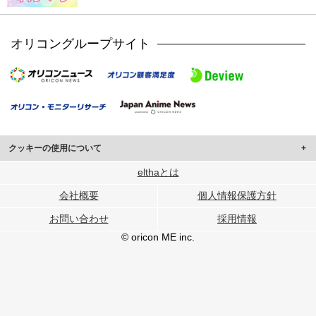
オリコングループサイト
クッキーの使用について
このサイトでは Cookie を使用して、ユーザーに合わせたコンテンツや広告の
elthaとは
表示、ソーシャル メディア機能の提供、広告の表示回数やクリック数の測定を
会社概要
個人情報保護方針
行っています。
また、ユーザーによるサイトの利用状況についても情報を収集し、ソーシャル
お問い合わせ
採用情報
メディアや広告配信、データ解析の各パートナーに提供しています。
各パートナーは、この情報とユーザーが各パートナーに提供した他の情報や、
© oricon ME inc.
ユーザーが各パートナーのサービスを使用したときに収集した他の情報を組み
合わせて使用することがあります。