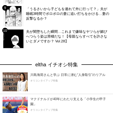
「うるさいから子どもを連れて外に行って？」夫が
睡眠3時間でボロボロの妻に追い打ちをかける…妻の
反撃なるか？
夫が闇堕ちした瞬間…これまで嫌味なヤツらが媚び
へつらう姿は滑稽だな！【母親ならすべてを許さな
いとダメですか？ Vol.28】
eltha イチオシ特集
川島海荷さんと学ぶ 日常に潜む“人身取引”のリアル
オリコンタイアップ特集
マクドナルドが40年にわたり支える「小学生の甲子
園」
オリコンタイアップ特集