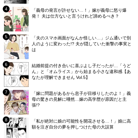
「義母の発言が許せない…！」嫁が義母に怒り爆
発！ 夫は仕方ないと言うけれど諦めるべき？
「夫のスマホ画面がなんか怪しい…」ジム通いで別
人のように変わった!? 夫が隠していた衝撃の事実と
は
結婚前提の付き合いに喜ぶよし子だったが…「うど
ん」と「オムライス」から始まる小さな違和感【あ
なたが理解できません Vol.5】
「嫁に問題があるから息子が目移りしたのよ！」義
母の驚きの見解に唖然…嫁の高学歴が原因だと主
張!?
「私が絶対に娘の可能性を開花させる…！」娘に高
額を注ぎ自分の夢を押しつけた母の大誤算