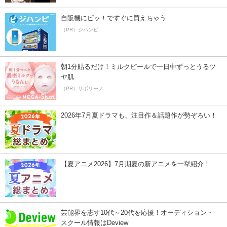
自販機にピッ！ですぐに買えちゃう
（PR）ジハンピ
朝1分貼るだけ！ミルクピールで一日中ずっとうるツ
ヤ肌
（PR）サボリーノ
2026年7月夏ドラマも、注目作＆話題作が勢ぞろい！
【夏アニメ2026】7月期夏の新アニメを一挙紹介！
芸能界を志す10代～20代を応援！オーディション・
スクール情報はDeview