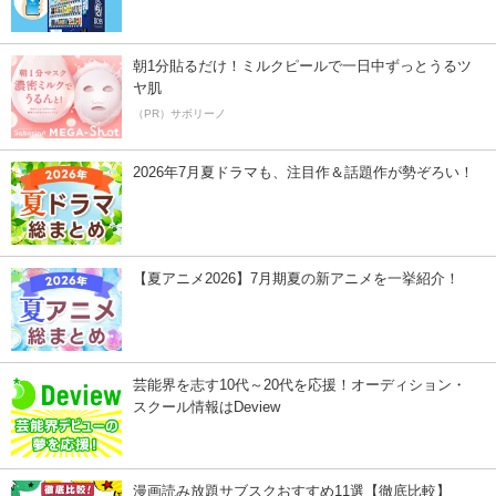
朝1分貼るだけ！ミルクピールで一日中ずっとうるツ
ヤ肌
（PR）サボリーノ
2026年7月夏ドラマも、注目作＆話題作が勢ぞろい！
【夏アニメ2026】7月期夏の新アニメを一挙紹介！
芸能界を志す10代～20代を応援！オーディション・
スクール情報はDeview
漫画読み放題サブスクおすすめ11選【徹底比較】