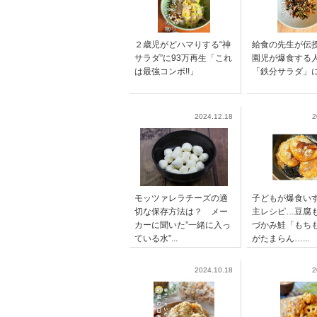
２歳児がどハマりする“神
給食の先生が伝
サラダ”に93万再生「これ
園児が爆食する
は最強コンボ!!」
「鉄分サラダ」
2024.12.18
2
モッツァレラチーズの適
子どもが爆食い
切な保存方法は？ メー
主レシピ…豆腐
カーに聞いた”一緒に入っ
づかみ鮭「もち
ている水”...
がたまらん…...
2024.10.18
2