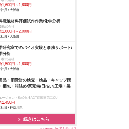
DB株式会社
1,600円～1,800円
社員 / 大阪府
料電池材料評価試作作業/化学分析
DB株式会社
1,800円～2,000円
社員 / 大阪府
学研究室でのバイオ実験と事務サポート/
学分析
DB株式会社
1,500円～1,600円
社員 / 大阪府
用品・消費財の検査・検品・キャップ閉
・梱包・箱詰め/寮完備/日払い/工場・製
Tエージェント株式会社AGT南関東第二CU
1,450円
社員 / 神奈川県
続きはこちら
sponsored by 求人ボックス