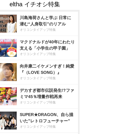
川島海荷さんと学ぶ 日常に
潜む“人身取引”のリアル
オリコンタイアップ特集
マクドナルドが40年にわたり
支える「小学生の甲子園」
オリコンタイアップ特集
向井康二イケメンすぎ！純愛
『（LOVE SONG）』
オリコンタイアップ特集
デカすぎ都市伝説発生!?ファ
ミマ45％増量作戦再来
オリコンタイアップ特集
SUPER★DRAGON、自ら描
いた”レトロフューチャー”
オリコンタイアップ特集