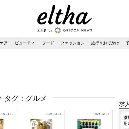
ケア
ビューティ
フード
ファッション
旅行＆おでかけ
ンケア
ダイエット・ボディケア
ヘアスタイル・ヘアアレンジ
タグ：グルメ
求
025.04.10
2025.03.21
2024.12.21
膠
用