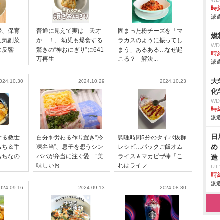
W
時給
派遣
授、保育
普通に見えて実は「天才
固まった粉チーズを「マ
燃
人気副菜
か…！」 幼児も爆食する
ラカスのように振ってし
W
に反響
驚きの“神おにぎり”に641
まう」あるある…なぜ起
時給
万再生
こる？ 解決...
派遣
大
024.10.30
2024.10.29
2024.10.23
化
W
時給
派遣
日
する救世
自分を労わる作り置き”冷
調理時間5分のタイパ抜群
め
もち＆手
凍弁当”、息子を想うシン
レシピ…パックご飯オム
もちなの
パパが弁当に注ぐ愛…”美
ライス＆マカピザ棒「こ
造
味しいお...
れはライフ...
U
時給
派遣
024.09.16
2024.09.13
2024.08.30