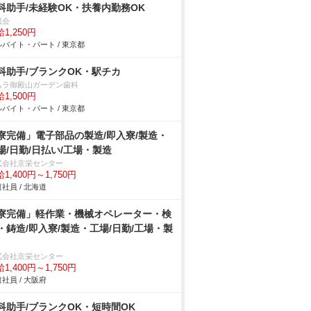
科助手/未経験OK・扶養内勤務OK
成会
1,250円
バイト・パート / 東京都
科助手/ブランクOK・駅チカ
ムラ御殿山ガーデン歯科
1,500円
バイト・パート / 東京都
寮完備」電子部品の製造/即入寮/製造・
場/日勤/日払い/工場・製造
式会社京栄センター
1,400円～1,750円
社員 / 北海道
寮完備」軽作業・機械オペレーター・検
・鋳造/即入寮/製造・工場/日勤/工場・製
式会社京栄センター
1,400円～1,750円
社員 / 大阪府
科助手/ブランクOK・短時間OK