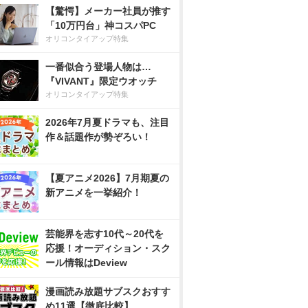
【驚愕】メーカー社員が推す
「10万円台」神コスパPC
オリコンタイアップ特集
一番似合う登場人物は…
『VIVANT』限定ウオッチ
オリコンタイアップ特集
2026年7月夏ドラマも、注目
作＆話題作が勢ぞろい！
【夏アニメ2026】7月期夏の
新アニメを一挙紹介！
芸能界を志す10代～20代を
応援！オーディション・スク
ール情報はDeview
漫画読み放題サブスクおすす
め11選【徹底比較】