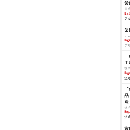
歯
貴
時給
アル
歯
ナ
時給
アル
「
工
株
時給
派遣
「
品
造
株
時給
派遣
歯