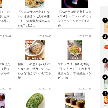
群！」の
「つまみ食いが止まらな
【2024年10月更新】スタ
別したマ
い」冷凍ほうれん草を使
バFallシーズン・ハロウィ
する思い
った、栄養満点“楽ちんレ
ンメニュー＆グッズまと
シピ”に215...
め
024.08.07
2024.08.06
2024.07.31
ロ痩せた
偏食っ子の息子もパクパ
ブロッコリー嫌いな娘も
キ＆担々
ク食べる、外カリッ中ふ
「おいちー！」 おかわり
ンおかず
わぁな“おかずレシピ”に反
止まらない “野菜克服レシ
響
ピ”に30...
024.07.31
2024.07.30
2024.07.26