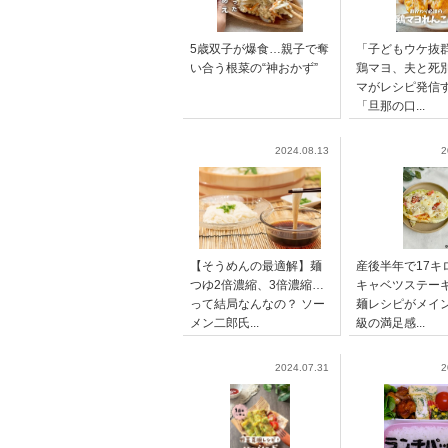
5歳双子が爆食…親子で奪
「子どもウケ抜
い合う根菜の“神おかず”
鶏マヨ、夫と死
マがレシピ発信
「旦那の口...
2024.08.13
2
【そうめんの最適解】麺
産後半年で17キ
つゆ2倍濃縮、3倍濃縮…
キャベツステー
って結局なんなの？ ソー
麺レシピがメイ
メン二郎氏...
級の満足感...
2024.07.31
2