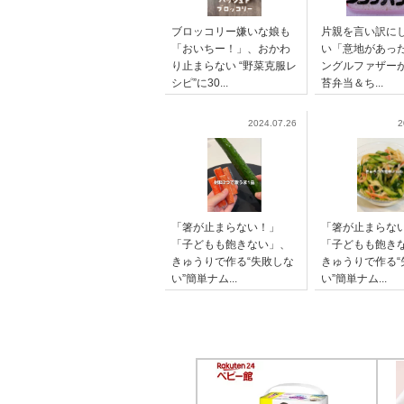
ブロッコリー嫌いな娘も
片親を言い訳に
「おいちー！」、おかわ
い「意地があっ
り止まらない “野菜克服レ
ングルファザー
シピ”に30...
苔弁当＆ち...
2024.07.26
2
「箸が止まらない！」
「箸が止まらな
「子どもも飽きない」、
「子どもも飽き
きゅうりで作る“失敗しな
きゅうりで作る“
い”簡単ナム...
い”簡単ナム...