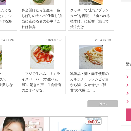
したくな
弁当開けたら芝生＆一色
クッキーで“土”と“プラン
た」、シ
しばりの夫への“仕返し”弁
ター”を再現、「食べれる
が作る海
当に込める妻の心中「こ
植木鉢」に反響「混ぜて
れは神弁...
焼くだけ...
024.07.26
2024.07.23
2024.07.19
登
い！」
「マジで生ハム…！」ラ
乳製品・卵・肉不使用の
ない」、
イスペーパーの“生ハム
カルボナーラレシピが目
失敗しな
風”に驚きの声「生肉特有
から鱗…欠かせない“卵
のニオイがな...
黄”の代用は、...
次へ