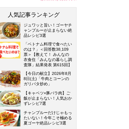
人気記事ランキング
ジュワッと旨い！ゴーヤチ
ャンプルーが止まらない絶
品レシピ3選
「ベトナム料理で食べたい
のは？」＜回答数38,109
票＞【教えて！ みんなの
衣食住「みんなの暮らし調
査隊」結果発表 第615回】
【今日の献立】2026年8月
8日(土)「牛肉とコーンの
ガリバタ炒め」
【キャベツ×豚バラ肉】ご
飯が止まらない！人気おか
ずレシピ7選
チャンプルーだけじゃもっ
たいない！今年こそ極める
夏ゴーヤ絶品レシピ3選