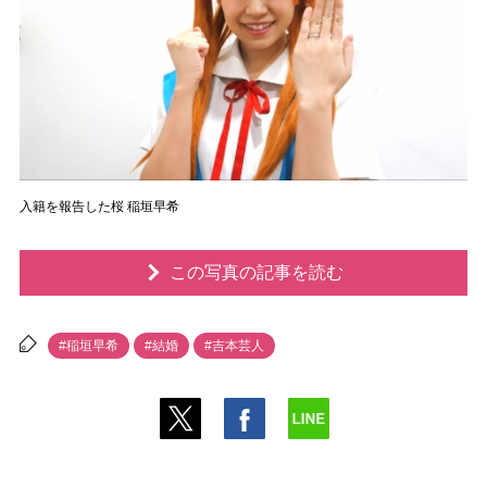
入籍を報告した桜 稲垣早希
この写真の記事を読む
#稲垣早希
#結婚
#吉本芸人