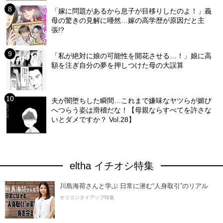
「嫁に問題があるから息子が目移りしたのよ！」義
母の驚きの見解に唖然…嫁の高学歴が原因だと主
張!?
「私が絶対に娘の可能性を開花させる…！」娘に高
額を注ぎ自分の夢を押しつけた母の大誤算
夫が闇堕ちした瞬間…これまで嫌味なヤツらが媚び
へつらう姿は滑稽だな！【母親ならすべてを許さな
いとダメですか？ Vol.28】
eltha イチオシ特集
川島海荷さんと学ぶ 日常に潜む“人身取引”のリアル
オリコンタイアップ特集