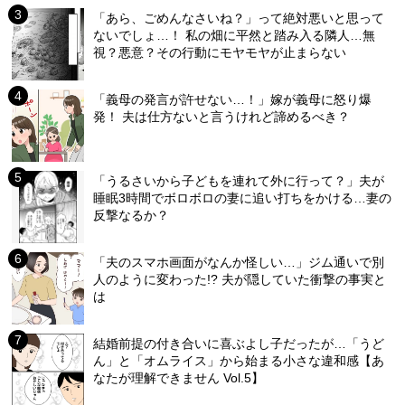
「あら、ごめんなさいね？」って絶対悪いと思って
ないでしょ…！ 私の畑に平然と踏み入る隣人…無
視？悪意？その行動にモヤモヤが止まらない
「義母の発言が許せない…！」嫁が義母に怒り爆
発！ 夫は仕方ないと言うけれど諦めるべき？
「うるさいから子どもを連れて外に行って？」夫が
睡眠3時間でボロボロの妻に追い打ちをかける…妻の
反撃なるか？
「夫のスマホ画面がなんか怪しい…」ジム通いで別
人のように変わった!? 夫が隠していた衝撃の事実と
は
結婚前提の付き合いに喜ぶよし子だったが…「うど
ん」と「オムライス」から始まる小さな違和感【あ
なたが理解できません Vol.5】