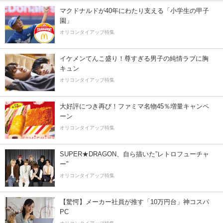
マクドナルドが40年にわたり支える「小学生の甲子
園」
オリコンタイアップ特集
イケメンてんこ盛り！尊すぎる男子の純情ラブに胸
キュン
オリコンタイアップ特集
大好評につき再び！ファミマ名物45％増量キャンペ
ーン
オリコンタイアップ特集
SUPER★DRAGON、自ら描いた”レトロフューチャ
ー”
オリコンタイアップ特集
【驚愕】メーカー社員が推す「10万円台」神コスパ
PC