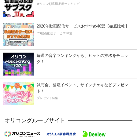
オリコン顧客満足度ランキング
2026年動画配信サービスおすすめ40選【徹底比較】
CS動画配信サービス20選
毎週の音楽ランキングから、ヒットの推移をチェッ
ク！
試写会、登壇イベント、サインチェキなどプレゼン
ト！
プレゼント特集
オリコングループサイト