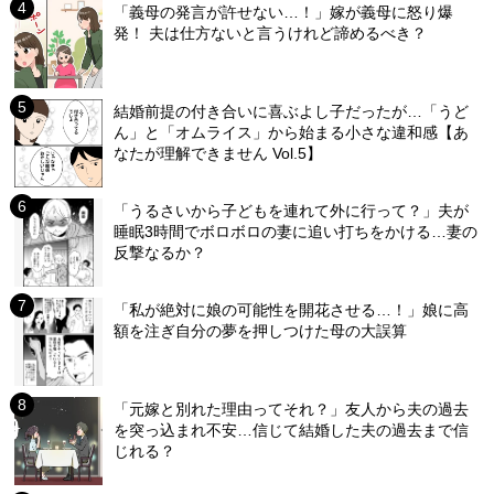
「義母の発言が許せない…！」嫁が義母に怒り爆
発！ 夫は仕方ないと言うけれど諦めるべき？
結婚前提の付き合いに喜ぶよし子だったが…「うど
ん」と「オムライス」から始まる小さな違和感【あ
なたが理解できません Vol.5】
「うるさいから子どもを連れて外に行って？」夫が
睡眠3時間でボロボロの妻に追い打ちをかける…妻の
反撃なるか？
「私が絶対に娘の可能性を開花させる…！」娘に高
額を注ぎ自分の夢を押しつけた母の大誤算
「元嫁と別れた理由ってそれ？」友人から夫の過去
を突っ込まれ不安…信じて結婚した夫の過去まで信
じれる？