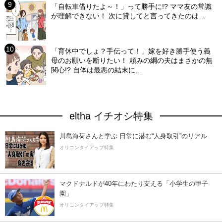
「自転車借りたよ～！」って勝手に!? ママ友の常識
が理解できない！ 次に貸してと言ってきたのは…
「育休中でしょ？手伝って！」嫁を好き勝手使う義
母のお願いを断りたい！ 頼みの綱の夫はまさかの無
関心!? 自体は最悪の結末に…
eltha イチオシ特集
川島海荷さんと学ぶ 日常に潜む“人身取引”のリアル
オリコンタイアップ特集
マクドナルドが40年にわたり支える「小学生の甲子
園」
オリコンタイアップ特集