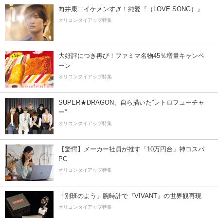
向井康二イケメンすぎ！純愛『（LOVE SONG）』
オリコンタイアップ特集
大好評につき再び！ファミマ名物45％増量キャンペ
ーン
オリコンタイアップ特集
SUPER★DRAGON、自ら描いた”レトロフューチャ
ー”
オリコンタイアップ特集
【驚愕】メーカー社員が推す「10万円台」神コスパ
PC
オリコンタイアップ特集
「別班のよう」腕時計で『VIVANT』の世界観再現
オリコンタイアップ特集