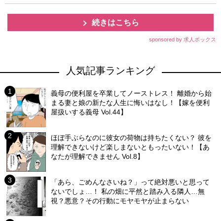
続きはこちら
sponsored by 求人ボックス
人気記事ランキング
義母の便利屋を卒業してノーストレス！ 離婚から始
まる妻と娘の新たな人生に悔いはなし！【嫁を便利
屋扱いする義母 Vol.44】
ほぼ手ぶらなのに彼女の荷物は持ちたくない？ 彼を
理解できないけど楽しまないともったいない！【あ
なたが理解できません Vol.8】
「あら、ごめんなさいね？」って絶対悪いと思って
ないでしょ…！ 私の畑に平然と踏み入る隣人…無
視？悪意？その行動にモヤモヤが止まらない