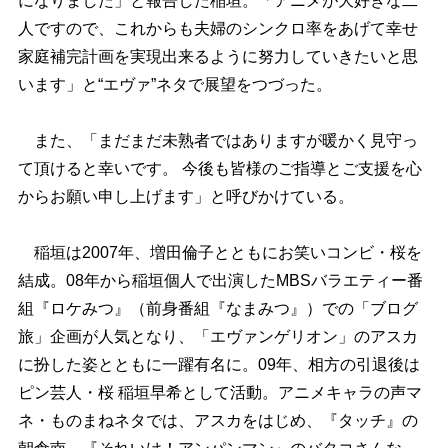
になりました」と報告した稲垣。「アニメが大好きな二
人ですので、これからも夫婦のシンクロ率をあげて幸せ
家庭補完計画を実現出来るように努力していきたいと思
います」と“エヴァ”ネタで展望をつづった。
また、「まだまだ未熟者ではありますが暖かく見守っ
て頂けると幸いです。 今後も皆様のご指導とご支援を心
からお願い申し上げます」と呼びかけている。
稲垣は2007年、増田倫子とともにお笑いコンビ・桜を
結成。08年から稲垣個人で出演したMBSバラエティー番
組『ロケみつ』（前身番組『なまみつ』）での「ブログ
旅」企画が人気となり、「エヴァンゲリオン」のアスカ
に扮した姿とともに一躍有名に。09年、相方の引退後は
ピン芸人・桜 稲垣早希として活動。アニメキャラの声マ
ネ・ものまねネタでは、アスカをはじめ、『タッチ』の