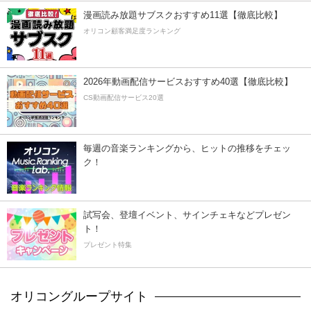
漫画読み放題サブスクおすすめ11選【徹底比較】
オリコン顧客満足度ランキング
2026年動画配信サービスおすすめ40選【徹底比較】
CS動画配信サービス20選
毎週の音楽ランキングから、ヒットの推移をチェッ
ク！
試写会、登壇イベント、サインチェキなどプレゼン
ト！
プレゼント特集
オリコングループサイト