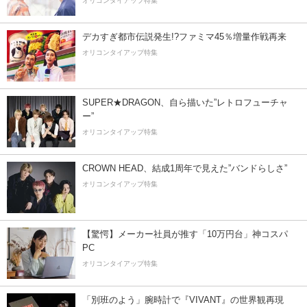
オリコンタイアップ特集
デカすぎ都市伝説発生!?ファミマ45％増量作戦再来
オリコンタイアップ特集
SUPER★DRAGON、自ら描いた”レトロフューチャ
ー”
オリコンタイアップ特集
CROWN HEAD、結成1周年で見えた”バンドらしさ”
オリコンタイアップ特集
【驚愕】メーカー社員が推す「10万円台」神コスパ
PC
オリコンタイアップ特集
「別班のよう」腕時計で『VIVANT』の世界観再現