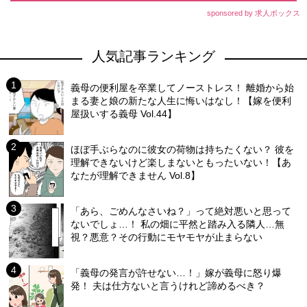
sponsored by 求人ボックス
人気記事ランキング
義母の便利屋を卒業してノーストレス！ 離婚から始
まる妻と娘の新たな人生に悔いはなし！【嫁を便利
屋扱いする義母 Vol.44】
ほぼ手ぶらなのに彼女の荷物は持ちたくない？ 彼を
理解できないけど楽しまないともったいない！【あ
なたが理解できません Vol.8】
「あら、ごめんなさいね？」って絶対悪いと思って
ないでしょ…！ 私の畑に平然と踏み入る隣人…無
視？悪意？その行動にモヤモヤが止まらない
「義母の発言が許せない…！」嫁が義母に怒り爆
発！ 夫は仕方ないと言うけれど諦めるべき？