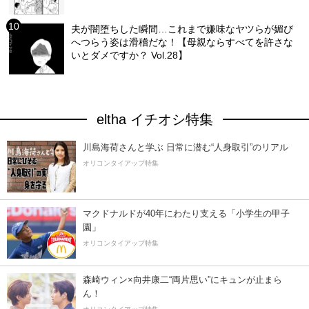
夫が闇堕ちした瞬間…これまで嫌味なヤツらが媚び
へつらう姿は滑稽だな！【母親ならすべてを許さな
いとダメですか？ Vol.28】
eltha イチオシ特集
川島海荷さんと学ぶ 日常に潜む“人身取引”のリアル
オリコンタイアップ特集
マクドナルドが40年にわたり支える「小学生の甲子
園」
オリコンタイアップ特集
森崎ウィン×向井康二“両片思い”にキュンが止まら
ん！