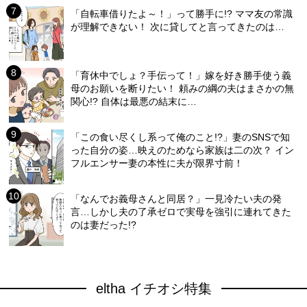
「自転車借りたよ～！」って勝手に!? ママ友の常識
が理解できない！ 次に貸してと言ってきたのは…
「育休中でしょ？手伝って！」嫁を好き勝手使う義
母のお願いを断りたい！ 頼みの綱の夫はまさかの無
関心!? 自体は最悪の結末に…
「この食い尽くし系って俺のこと!?」妻のSNSで知
った自分の姿…映えのためなら家族は二の次？ イン
フルエンサー妻の本性に夫が限界寸前！
「なんでお義母さんと同居？」一見冷たい夫の発
言…しかし夫の了承ゼロで実母を強引に連れてきた
のは妻だった!?
eltha イチオシ特集