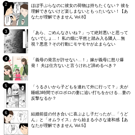
ほぼ手ぶらなのに彼女の荷物は持ちたくない？ 彼を
理解できないけど楽しまないともったいない！【あ
なたが理解できません Vol.8】
「あら、ごめんなさいね？」って絶対悪いと思って
ないでしょ…！ 私の畑に平然と踏み入る隣人…無
視？悪意？その行動にモヤモヤが止まらない
「義母の発言が許せない…！」嫁が義母に怒り爆
発！ 夫は仕方ないと言うけれど諦めるべき？
「うるさいから子どもを連れて外に行って？」夫が
睡眠3時間でボロボロの妻に追い打ちをかける…妻の
反撃なるか？
結婚前提の付き合いに喜ぶよし子だったが…「うど
ん」と「オムライス」から始まる小さな違和感【あ
なたが理解できません Vol.5】