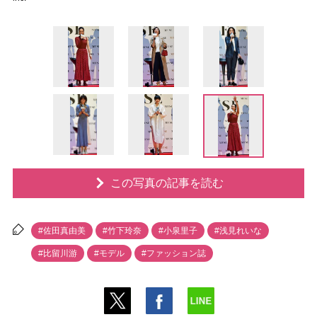
この写真の記事を読む
#佐田真由美
#竹下玲奈
#小泉里子
#浅見れいな
#比留川游
#モデル
#ファッション誌