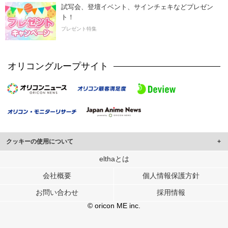
試写会、登壇イベント、サインチェキなどプレゼン
ト！
プレゼント特集
オリコングループサイト
クッキーの使用について
このサイトでは Cookie を使用して、ユーザーに合わせたコンテンツや広告の
elthaとは
表示、ソーシャル メディア機能の提供、広告の表示回数やクリック数の測定を
会社概要
個人情報保護方針
行っています。
また、ユーザーによるサイトの利用状況についても情報を収集し、ソーシャル
お問い合わせ
採用情報
メディアや広告配信、データ解析の各パートナーに提供しています。
各パートナーは、この情報とユーザーが各パートナーに提供した他の情報や、
© oricon ME inc.
ユーザーが各パートナーのサービスを使用したときに収集した他の情報を組み
合わせて使用することがあります。