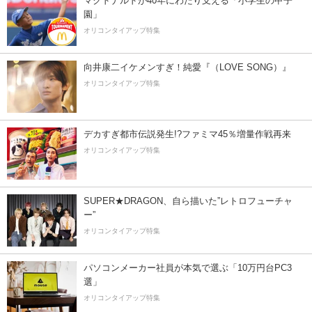
マクドナルドが40年にわたり支える「小学生の甲子
園」
オリコンタイアップ特集
向井康二イケメンすぎ！純愛『（LOVE SONG）』
オリコンタイアップ特集
デカすぎ都市伝説発生!?ファミマ45％増量作戦再来
オリコンタイアップ特集
SUPER★DRAGON、自ら描いた”レトロフューチャ
ー”
オリコンタイアップ特集
パソコンメーカー社員が本気で選ぶ「10万円台PC3
選」
オリコンタイアップ特集