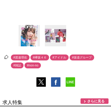
#渡邉理佐
#欅坂４６
#アイドル
#坂道グループ
#雑誌
#non-no
さらに見る
求人特集