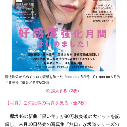
渡邉理佐が初めてソロで表紙を飾った『non-no』5月号（C）non-no５月号
／集英社（撮影／倉本GORI）
拡大する（2枚）
【写真】この記事の写真を見る（全2枚）
欅坂46の新曲「黒い羊」が80万枚突破の大ヒットを記
録し、来月10日発売の写真集『無口』が坂道シリーズの