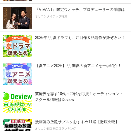
『VIVANT』限定ウオッチ、プロデューサーの感想は
オリコンタイアップ特集
2026年7月夏ドラマも、注目作＆話題作が勢ぞろい！
【夏アニメ2026】7月期夏の新アニメを一挙紹介！
芸能界を志す10代～20代を応援！オーディション・
スクール情報はDeview
漫画読み放題サブスクおすすめ11選【徹底比較】
オリコン顧客満足度ランキング