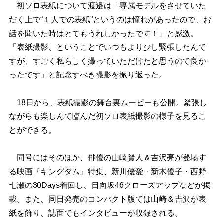
初ソロ表紙について渡邉は「専属モデルをさせていた
だく上で“１人での表紙”というのは憧れがあったので、お
話を聞いた時はとてもうれしかったです！」と感激。
「表紙撮影、ということでいつもより少し緊張したんで
すが、すごく私らしく撮っていただけたと思うので良か
ったです」と記念すべき撮影を振り返った。
18日から、表紙撮影の舞台裏ムービーも公開。緊張し
ながらも楽しんで臨んだ初ソロ表紙撮影の様子を見るこ
とができる。
同号にはそのほか、俳優の山崎賢人＆吉沢亮が登場す
る映画『キングダム』特集、新川優愛・新木優子・西野
七瀬の30Days着回し、日向坂46クローズアップなどが掲
載。また、同日発売のコンパクト版では山崎＆吉沢が表
紙を飾り、誌面でもインタビューが収録される。