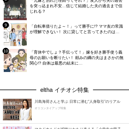
「元嫁と別れた理由ってそれ？」友人から夫の過去
を突っ込まれ不安…信じて結婚した夫の過去まで信
じれる？
「自転車借りたよ～！」って勝手に!? ママ友の常識
が理解できない！ 次に貸してと言ってきたのは…
「育休中でしょ？手伝って！」嫁を好き勝手使う義
母のお願いを断りたい！ 頼みの綱の夫はまさかの無
関心!? 自体は最悪の結末に…
eltha イチオシ特集
川島海荷さんと学ぶ 日常に潜む“人身取引”のリアル
オリコンタイアップ特集