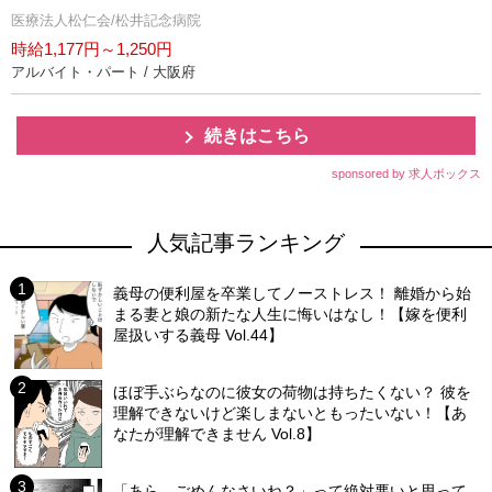
医療法人松仁会/松井記念病院
時給1,177円～1,250円
アルバイト・パート / 大阪府
続きはこちら
sponsored by 求人ボックス
人気記事ランキング
義母の便利屋を卒業してノーストレス！ 離婚から始
まる妻と娘の新たな人生に悔いはなし！【嫁を便利
屋扱いする義母 Vol.44】
ほぼ手ぶらなのに彼女の荷物は持ちたくない？ 彼を
理解できないけど楽しまないともったいない！【あ
なたが理解できません Vol.8】
「あら、ごめんなさいね？」って絶対悪いと思って