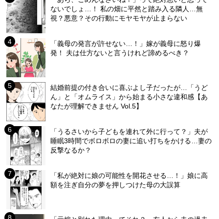
ないでしょ…！ 私の畑に平然と踏み入る隣人…無
視？悪意？その行動にモヤモヤが止まらない
「義母の発言が許せない…！」嫁が義母に怒り爆
発！ 夫は仕方ないと言うけれど諦めるべき？
結婚前提の付き合いに喜ぶよし子だったが…「うど
ん」と「オムライス」から始まる小さな違和感【あ
なたが理解できません Vol.5】
「うるさいから子どもを連れて外に行って？」夫が
睡眠3時間でボロボロの妻に追い打ちをかける…妻の
反撃なるか？
「私が絶対に娘の可能性を開花させる…！」娘に高
額を注ぎ自分の夢を押しつけた母の大誤算