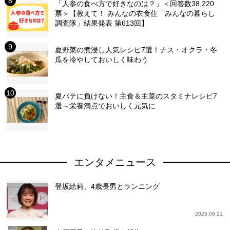
「人参の食べ方で好きなのは？」＜回答数38,220
票＞【教えて！ みんなの衣食住「みんなの暮らし
調査隊」結果発表 第613回】
夏野菜の煮浸し人気レシピ7選！ナス・オクラ・冬
瓜を冷やしておいしく味わう
夏バテに負けない！主食＆主菜のスタミナレシピ7
選～栄養満点でおいしく元気に
エンタメニュース
登坂絵莉、4歳長男とランニング
2025.09.21