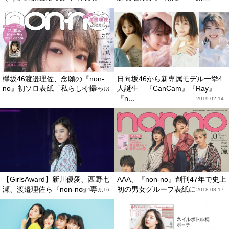
欅坂46渡邉理佐、念願の『non-
日向坂46から新専属モデル一挙4
no』初ソロ表紙「私らしく撮っ...
人誕生 『CanCam』『Ray』
2019.03.18
『n...
2019.02.14
【GirlsAward】新川優愛、西野七
AAA、『non-no』創刊47年で史上
瀬、渡邉理佐ら『non-no』専...
初の男女グループ表紙に
2018.09.16
2018.08.17