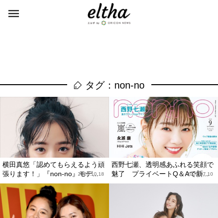
タグ：non-no
横田真悠「認めてもらえるよう頑
西野七瀬、透明感あふれる笑顔で
張ります！」『non-no』モデ...
魅了 プライベートQ＆Aで新...
2020.10.18
2020.07.10