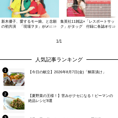
新木優子、愛するモー娘。と念願
集英社11雑誌×「レスポートサッ
の初共演 「現場ヲタ」がメ...
ク」がタッグ 付録に各誌オリ...
2018.07.19
2018.07.19
1/1
人気記事ランキング
【今日の献立】2026年8月7日(金)「鯛茶漬け」
【夏野菜の王様！】苦みがクセになる！ピーマンの
絶品レシピ8選