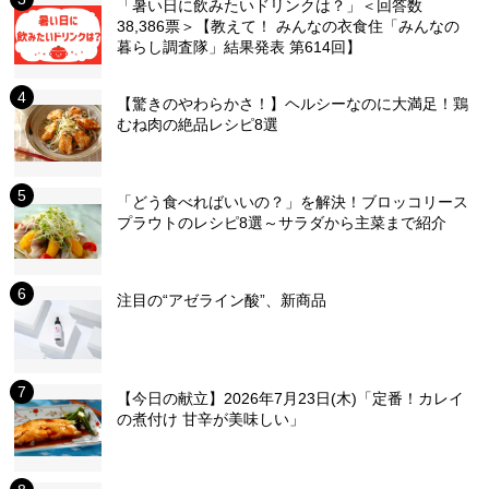
「暑い日に飲みたいドリンクは？」＜回答数
38,386票＞【教えて！ みんなの衣食住「みんなの
暮らし調査隊」結果発表 第614回】
【驚きのやわらかさ！】ヘルシーなのに大満足！鶏
むね肉の絶品レシピ8選
「どう食べればいいの？」を解決！ブロッコリース
プラウトのレシピ8選～サラダから主菜まで紹介
注目の“アゼライン酸”、新商品
【今日の献立】2026年7月23日(木)「定番！カレイ
の煮付け 甘辛が美味しい」