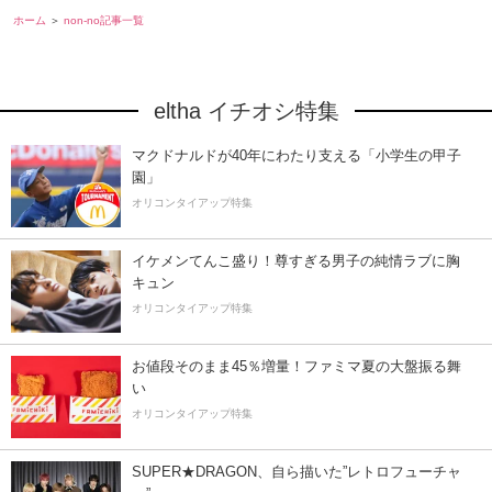
ホーム
non-no記事一覧
eltha イチオシ特集
マクドナルドが40年にわたり支える「小学生の甲子
園」
オリコンタイアップ特集
イケメンてんこ盛り！尊すぎる男子の純情ラブに胸
キュン
オリコンタイアップ特集
お値段そのまま45％増量！ファミマ夏の大盤振る舞
い
オリコンタイアップ特集
SUPER★DRAGON、自ら描いた”レトロフューチャ