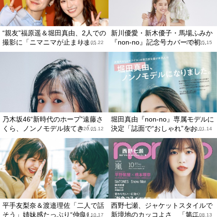
“親友”福原遥＆堀田真由、2人での
新川優愛・新木優子・馬場ふみか
撮影に「ニマニマが止まりま...
『non-no』記念号カバーで初...
2020.05.22
2020.05.15
乃木坂46“新時代のホープ”遠藤さ
堀田真由『non-no』専属モデルに
くら、ノンノモデル抜てき「...
決定「誌面で“おしゃれ”をお...
2020.05.12
2020.01.14
平手友梨奈＆渡邉理佐「二人で話
西野七瀬、ジャケットスタイルで
そう」姉妹感たっぷり“仲良し...
新境地のカッコよさ 「第二...
2019.10.17
2019.08.13