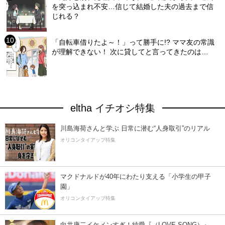
を突っ込まれ不安…信じて結婚した夫の過去まで信
じれる？
「自転車借りたよ～！」って勝手に!? ママ友の常識
が理解できない！ 次に貸してと言ってきたのは…
eltha イチオシ特集
川島海荷さんと学ぶ 日常に潜む“人身取引”のリアル
オリコンタイアップ特集
マクドナルドが40年にわたり支える「小学生の甲子
園」
オリコンタイアップ特集
向井康二イケメンすぎ！純愛『（LOVE SONG）』