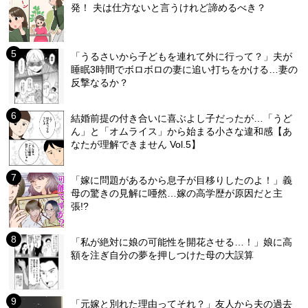
発！ 夫は仕方ないと言うけれど諦めるべき？
「うるさいから子どもを連れて外に行って？」夫が
睡眠3時間でボロボロの妻に追い打ちをかける…妻の
反撃なるか？
結婚前提の付き合いに喜ぶよし子だったが…「うど
ん」と「オムライス」から始まる小さな違和感【あ
なたが理解できません Vol.5】
「嫁に問題があるから息子が目移りしたのよ！」義
母の驚きの見解に唖然…嫁の高学歴が原因だと主
張!?
「私が絶対に娘の可能性を開花させる…！」娘に高
額を注ぎ自分の夢を押しつけた母の大誤算
「元嫁と別れた理由ってそれ？」友人から夫の過去