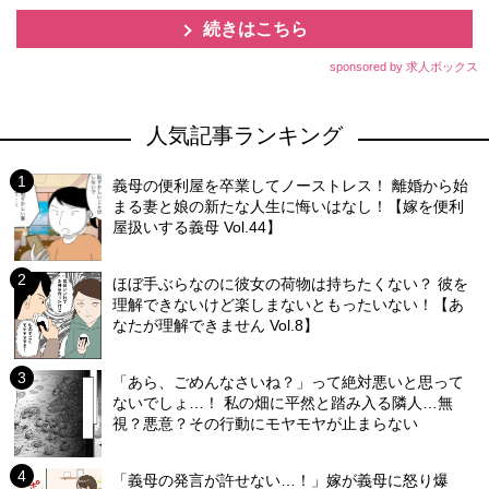
続きはこちら
sponsored by 求人ボックス
人気記事ランキング
義母の便利屋を卒業してノーストレス！ 離婚から始
まる妻と娘の新たな人生に悔いはなし！【嫁を便利
屋扱いする義母 Vol.44】
ほぼ手ぶらなのに彼女の荷物は持ちたくない？ 彼を
理解できないけど楽しまないともったいない！【あ
なたが理解できません Vol.8】
「あら、ごめんなさいね？」って絶対悪いと思って
ないでしょ…！ 私の畑に平然と踏み入る隣人…無
視？悪意？その行動にモヤモヤが止まらない
「義母の発言が許せない…！」嫁が義母に怒り爆